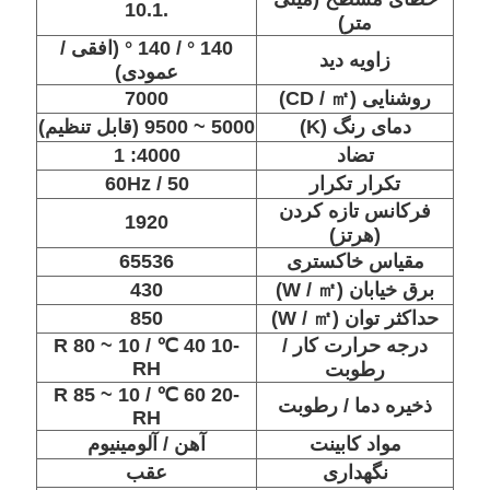
.10.1
متر)
140 ° / 140 ° (افقی /
زاویه دید
عمودی)
روشنایی (CD / ㎡)
7000
دمای رنگ (K)
5000 ~ 9500 (قابل تنظیم)
تضاد
4000: 1
تکرار تکرار
50 / 60Hz
فرکانس تازه کردن
1920
(هرتز)
مقیاس خاکستری
65536
برق خیابان (W / ㎡)
430
حداکثر توان (W / ㎡)
850
درجه حرارت کار /
-10 40 ℃ / 10 ~ 80 R
RH
رطوبت
-20 60 ℃ / 10 ~ 85 R
ذخیره دما / رطوبت
RH
مواد کابینت
آهن / آلومینیوم
نگهداری
عقب