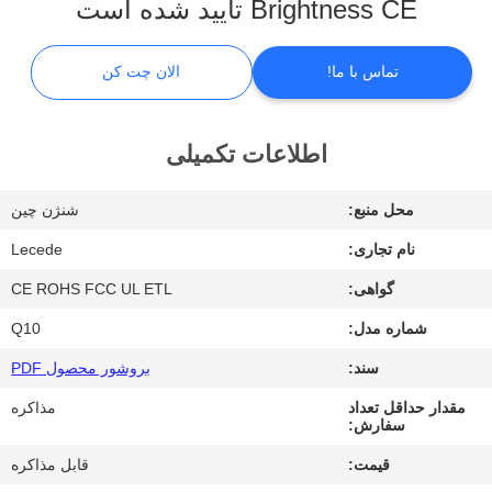
Brightness CE تایید شده است
ما
تماس با ما!
الان چت کن
تور
کارخانه
اطلاعات تکمیلی
کنترل
محل منبع:
شنژن چین
کیفیت
نام تجاری:
Lecede
گواهی:
CE ROHS FCC UL ETL
با
شماره مدل:
Q10
ما
تماس
سند:
بروشور محصول PDF
بگیرید
مقدار حداقل تعداد
مذاکره
سفارش:
قیمت:
قابل مذاکره
اخبار