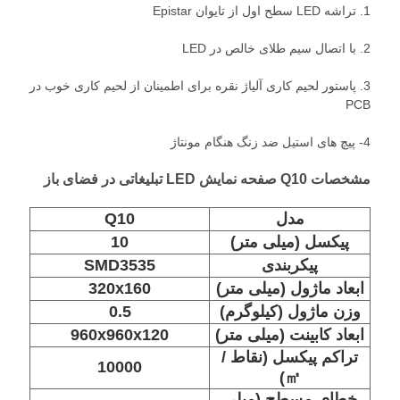
1. تراشه LED سطح اول از تایوان Epistar
حریم
2. با اتصال سیم طلای خالص در LED
خصوصی
3. پاستور لحیم کاری آلیاژ نقره برای اطمینان از لحیم کاری خوب در
PCB
4- پیچ های استیل ضد زنگ هنگام مونتاژ
مشخصات Q10 صفحه نمایش LED تبلیغاتی در فضای باز
مدل
Q10
پیکسل (میلی متر)
10
پیکربندی
SMD3535
ابعاد ماژول (میلی متر)
320x160
وزن ماژول (کیلوگرم)
0.5
ابعاد کابینت (میلی متر)
960x960x120
تراکم پیکسل (نقاط /
10000
㎡)
خطای مسطح (میلی