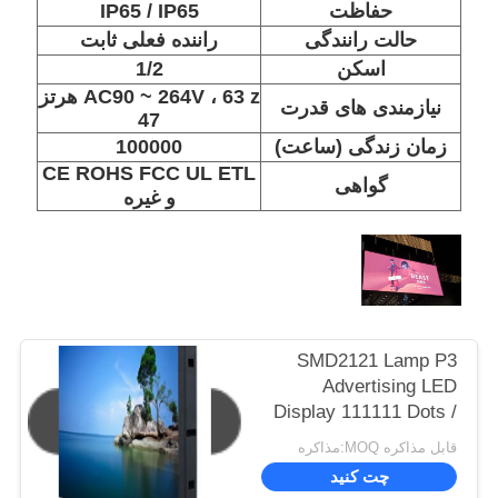
حفاظت
IP65 / IP65
حالت رانندگی
راننده فعلی ثابت
اسکن
1/2
AC90 ~ 264V ، 63 z هرتز
نیازمندی های قدرت
47
زمان زندگی (ساعت)
100000
CE ROHS FCC UL ETL
گواهی
و غیره
SMD2121 Lamp P3
Advertising LED
Display 111111 Dots /
Sqm Pixel 1100 Cd / ㎡
قابل مذاکره MOQ:مذاکره
روشنایی
چت کنید