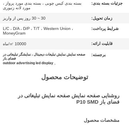
جزئیات بسته بندی:
بسته بندی کیس چوبی ، بسته بندی مورد پرواز ،
مورد لانه زنبوری
موارد
زمان تحویل:
30 ~ 30 روز پس از واریز
شرایط پرداخت:
L/C ، D/A ، D/P ، T/T ، Western Union ،
الان
MoneyGram
چت
قابلیت ارائه:
10000 ㎡/ماه
کن
برجسته:
صفحه نمایش نمایش تبلیغات دیجیتال ، نمایشگر تبلیغاتی در
فضای باز
,
outdoor advertising led display
BAIDU
توضیحات محصول
نقشه
روشنایی صفحه نمایش صفحه نمایش تبلیغاتی در
سایت
فضای باز P10 SMD
سیاست
مشخصات محصول
حفظ