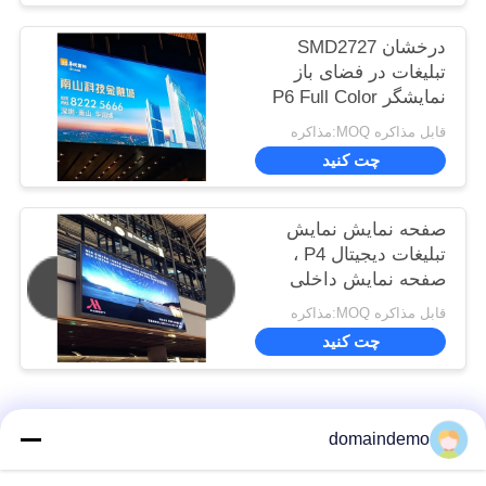
درخشان SMD2727
تبلیغات در فضای باز
نمایشگر P6 Full Color
6000 Nits
قابل مذاکره MOQ:مذاکره
چت کنید
صفحه نمایش نمایش
تبلیغات دیجیتال P4 ،
صفحه نمایش داخلی
SMD با رنگ کامل SMD
قابل مذاکره MOQ:مذاکره
چت کنید
دسته بندی های محبوب
همه
domaindemo