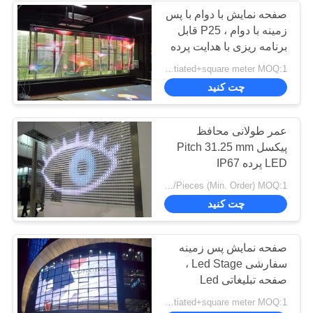
صفحه نمایش با دوام با پس
حریم
زمینه با دوام ، P25 قابل
15
خصوصی
برنامه ریزی با هدایت پرده
نمایشگر LED
از بین رفته گرمای خودکار
USD+To be negotiated+square meter MOQ:1 متر مربع
چت کنید
سرویس جلو
عمر طولانی محافظ
پیکسل Pitch 31.25 mm
LED پرده IP67
10
USD+To be negotiated+square meter | 1 Piece/Pieces (Min. Order) MOQ:1 قطعه/قطعه
چت کنید
پرده نمایش LED
صفحه نمایش پس زمینه
سفارشی Led Stage ،
صفحه تبلیغاتی Led
31.25mm Pixel Pitch
USD+To be negotiated+square meter MOQ:1 متر مربع