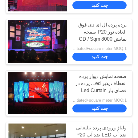
ما
چت کنید
تور
پرده پرده ال ای دی فوق
13
العاده نور P20 صفحه
کارخانه
نمایشگر LED تمام
نمایش 8000 CD / Sqm
Brightness HS Code
USD+To be negotiated+square meter MOQ:1 متر مربع
رنگی
کنترل
8528591090
چت کنید
کیفیت
صفحه نمایش دیوار پرده
با
انعطاف پذیر Led، پرده در
فضای باز Led Curtain
27
ما
P16 با کارایی بالا
USD+To be negotiated+square meter MOQ:1 متر مربع
صفحه نمایش LED
تماس
چت کنید
بگیرید
پیکسل کوچک
ولتاژ ورودی پرده تبلیغاتی
اخبار
ضد آب LED ضد آب P20