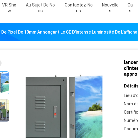
VR Sho
Au Sujet De No
Contactez-No
Nouvelle
Ca
W
Us
Us
S
S
De Pixel De 10mm Annonçant Le CE D'intense Luminosité De L'affich
lance
d'inte
appro
Détails
Lieu d'o
Nom de
Certifi
Numéro
Docum