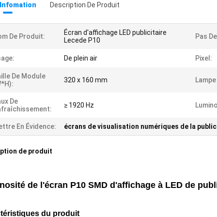
 Infomation
Description De Produit
Écran d'affichage LED publicitaire
m De Produit:
Pas De 
Lecede P10
age:
De plein air
Pixel:
ille De Module
320 x 160 mm
Lampe 
*H):
ux De
≥ 1920 Hz
Lumino
fraîchissement:
ttre En Évidence:
écrans de visualisation numériques de la public
ption de produit
osité de l'écran P10 SMD d'affichage à LED de publi
téristiques du produit