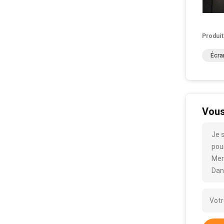
Produit
Écra
Vous
Je 
pour
Merc
Dan