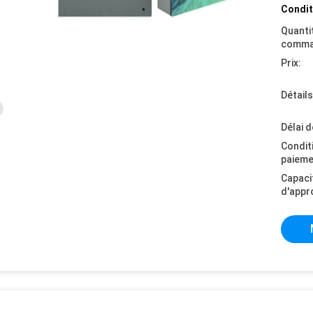
Condit
Quanti
comma
Prix:
Détail
Délai d
Condit
paieme
Capaci
d'appr