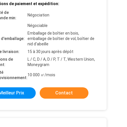
ions de paiement et expédition:
té de
Négociation
nde min:
Négociable
Emballage de boîtier en bois,
s d'emballage:
emballage de boîtier de vol, boîtier de
nid d'abeille
e livraison:
15 à 30 jours après dépôt
ions de
L / C, D / A, D / P, T / T, Western Union,
nt:
Moneygram
té
10 000 ㎡/mois
ovisionnement:
Meilleur Prix
Contact