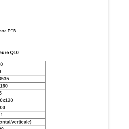
carte PCB
ieure Q10
0
0
3535
160
5
0x120
00
.1
ontal/verticale)