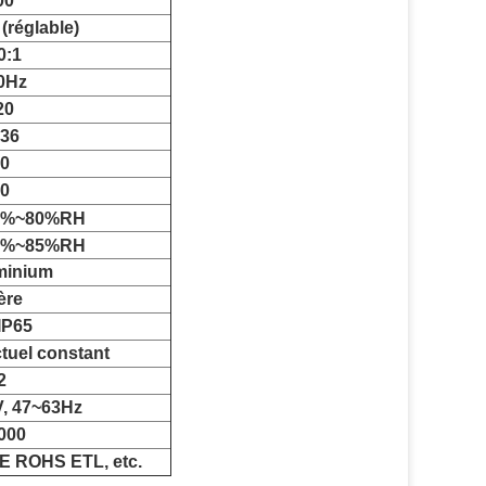
00
(réglable)
0:1
0Hz
20
36
0
0
0%~80%RH
0%~85%RH
minium
ère
IP65
tuel constant
2
, 47~63Hz
000
E ROHS ETL, etc.