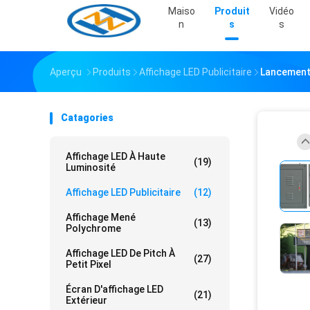
Maiso
Produit
Vidéo
N
S
S
Aperçu
Produits
Affichage LED Publicitaire
Lancement 
Catagories
Affichage LED À Haute
(19)
Luminosité
Affichage LED Publicitaire
(12)
Affichage Mené
(13)
Polychrome
Affichage LED De Pitch À
(27)
Petit Pixel
Écran D'affichage LED
(21)
Extérieur