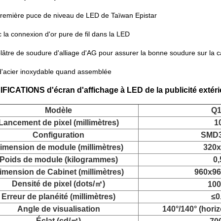
remière puce de niveau de LED de Taïwan Epistar
 la connexion d'or pure de fil dans la LED
âtre de soudure d'alliage d'AG pour assurer la bonne soudure sur la 
d'acier inoxydable quand assemblée
FICATIONS d'écran d'affichage à LED de la publicité extér
Modèle
Q1
Lancement de pixel (millimètres)
1
Configuration
SMD
imension de module (millimètres)
320x
Poids de module (kilogrammes)
0,
imension de Cabinet (millimètres)
960x96
Densité de pixel (dots/㎡)
100
Erreur de planéité (millimètres)
≤0
Angle de visualisation
140°/140° (horiz
Éclat (cd/㎡)