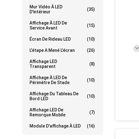
Mur Vidéo À LED
(35)
D'intérieur
Affichage À LED De
(15)
Service Avant
Écran De Rideau LED
(10)
L'étape A Mené L'écran
(26)
Affichage LED
(8)
Transparent
Affichage À LED De
(10)
Périmètre De Stade
Affichage Du Tableau De
(10)
Bord LED
Affichage LED De
(7)
Remorque Mobile
Module D'affichage À LED
(16)