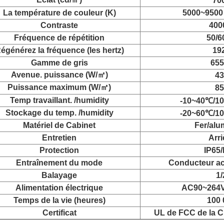
70
La température de couleur (K)
5000~9500 
Contraste
400
Fréquence de répétition
50/6
égénérez la fréquence (les hertz)
19
Gamme de gris
655
Avenue. puissance (W/㎡)
43
Puissance maximum (W/㎡)
85
Temp travaillant. /humidity
-10~40℃/1
Stockage du temp. /humidity
-20~60℃/1
Matériel de Cabinet
Fer/alu
Entretien
Arri
Protection
IP65/
Entraînement du mode
Conducteur ac
Balayage
1/
Alimentation électrique
AC90~264V
Temps de la vie (heures)
100 
Certificat
UL de FCC de la C