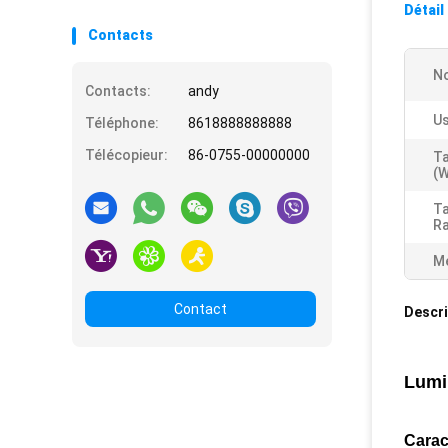
Détail
Contacts
No
Contacts:
andy
Us
Téléphone:
8618888888888
Télécopieur:
86-0755-00000000
Ta
(W
Ta
Ra
Me
Contact
Descri
Lumin
Carac