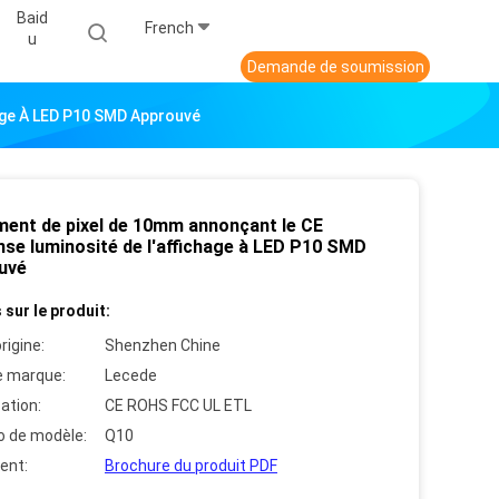
Baid
French
U
Demande de soumission
age À LED P10 SMD Approuvé
ment de pixel de 10mm annonçant le CE
nse luminosité de l'affichage à LED P10 SMD
uvé
 sur le produit:
rigine:
Shenzhen Chine
 marque:
Lecede
cation:
CE ROHS FCC UL ETL
 de modèle:
Q10
ent:
Brochure du produit PDF