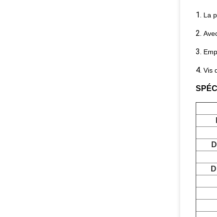
1.
La p
2.
Avec
3.
Empl
4.
Vis 
SPÉCI
D
D