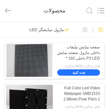
Beijing
Silk
Road
محصولات
Enterprise
Management
Services
Co.,LTD.
All
خانه
21
Rights
Reserved.
ماژول نمایشگر LED
Developed
صفحه نمایش ال ای
by
ECER
محصولات
دی با روشنایی بالا
صفحه نمایش تبلیغات
داخلی ماژول صفحه نمایش
فیلم
P3 LED داخلی 192 *
های
192mm AC110V / 220V
قابل مذاکره MOQ:مذاکره
چت کنید
12
نمایش
VR
Full Color Led Video
نمایشگر LED تبلیغات
Wallpaper SMD1515
2.98mm Pixel Pitch 2
درباره
سال گارانتی
قابل مذاکره MOQ:مذاکره