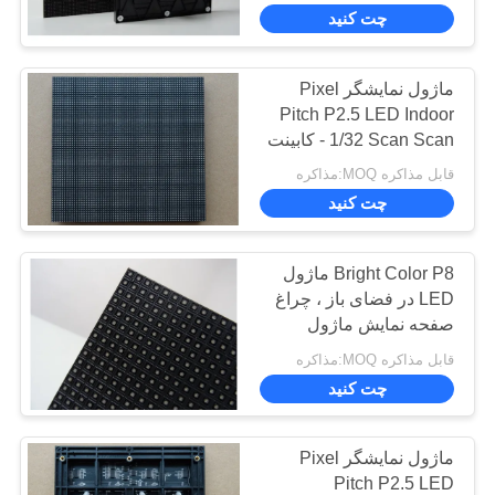
ما
چت کنید
تور
ماژول نمایشگر Pixel
13
Pitch P2.5 LED Indoor
کارخانه
نمایشگر LED تمام
1/32 Scan Scan - کابینت
ریخته گری
قابل مذاکره MOQ:مذاکره
رنگی
کنترل
چت کنید
کیفیت
Bright Color P8 ماژول
با
LED در فضای باز ، چراغ
صفحه نمایش ماژول
27
ما
محافظ IP65 درجه
قابل مذاکره MOQ:مذاکره
صفحه نمایش LED
تماس
چت کنید
بگیرید
پیکسل کوچک
ماژول نمایشگر Pixel
اخبار
Pitch P2.5 LED