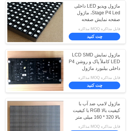
ماژول ویدیو LED داخلی
حریم
Stage P4 Led، ماژول
15
خصوصی
صفحه نمایش صفحه
نمایشگر LED
نمایش بسیار پیشرفته
قابل مذاکره MOQ:مذاکره
چت کنید
سرویس جلو
ماژول نمایش LCD SMD
LED کاملاً پاک و روشن P4
داخلی بیلبورد ماژول
ICN2028
10
قابل مذاکره MOQ:مذاکره
چت کنید
پرده نمایش LED
ماژول لامپ ضد آب با
کیفیت بالا RGB با کیفیت
بالا 320 * 160 میلی متر
ویدئو برای مرکز خرید
قابل مذاکره MOQ:مذاکره