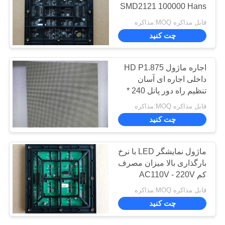
SMD2121 100000 Hans
Life Span
قابل مذاکره MOQ:مذاکره
موارد
22
چت کنید
صفحه نمایش صفحه
الان
اجاره ماژول HD P1.875
نمایش در فضای باز
چت
داخلی اجاره ای آسان
تنظیم راه دور پانل 240 *
کن
240mm 1000 نیت
قابل مذاکره MOQ:مذاکره
روشنایی
چت کنید
BAIDU
35
ماژول نمایشگر LED با نرخ
نقشه
دیوار ویدئویی LED
بارگذاری بالا میزان مصرف
سایت
کم AC110V - 220V
داخلی
قابل مذاکره MOQ:مذاکره
چت کنید
سیاست
حفظ