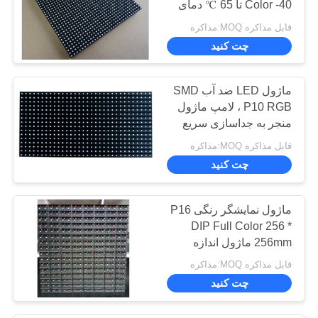
Color -40 تا 65 ℃ دمای
10
کار
قابل مذاکره MOQ:مذاکره
صفحه نمایش LED
چت کنید
محیطی استادیوم
ماژول LED ضد آب SMD
P10 RGB ، لامپ ماژول
منجر به جداسازی سریع
حرارت
قابل مذاکره MOQ:مذاکره
10
چت کنید
صفحه نمایش امتیاز
ماژول نمایشگر رنگی P16
LED
DIP Full Color 256 *
256mm ماژول اندازه
کارایی بالا
قابل مذاکره MOQ:مذاکره
چت کنید
7