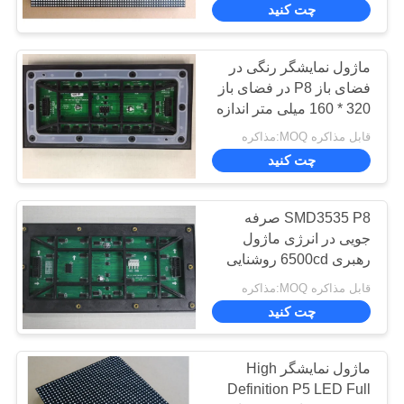
چت کنید
26
صفحه نمایش LED
ماژول نمایشگر رنگی در
فضای باز P8 در فضای باز
صحنه
320 * 160 میلی متر اندازه
ماژول CE سازگار است
قابل مذاکره MOQ:مذاکره
چت کنید
SMD3535 P8 صرفه
8
جویی در انرژی ماژول
رهبری 6500cd روشنایی
نمایشگر LED شفاف
1/3 اسکن درایو وظیفه
قابل مذاکره MOQ:مذاکره
چت کنید
ماژول نمایشگر High
Definition P5 LED Full