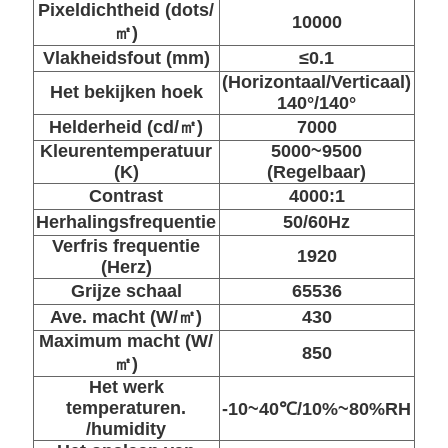
Pixeldichtheid (dots/
10000
㎡)
Vlakheidsfout (mm)
≤0.1
(Horizontaal/Verticaal)
Het bekijken hoek
140°/140°
Helderheid (cd/㎡)
7000
Kleurentemperatuur
5000~9500
(K)
(Regelbaar)
Contrast
4000:1
Herhalingsfrequentie
50/60Hz
Verfris frequentie
1920
(Herz)
Grijze schaal
65536
Ave. macht (W/㎡)
430
Maximum macht (W/
850
㎡)
Het werk
temperaturen.
-10~40℃/10%~80%RH
/humidity