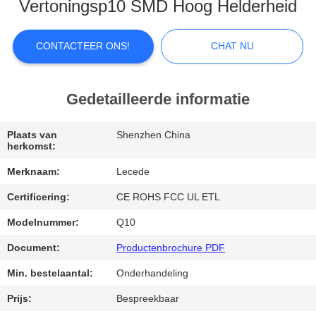
Vertoningsp10 SMD Hoog Helderheid
FABRIEKSREIS
CONTACTEER ONS!
CHAT NU
KWALITEITSCONTROLE
Gedetailleerde informatie
CONTACTEER
ONS
Plaats van
Shenzhen China
herkomst:
Merknaam:
Lecede
NIEUWS
Certificering:
CE ROHS FCC UL ETL
GEVALLEN
Modelnummer:
Q10
Document:
Productenbrochure PDF
CHAT
Min. bestelaantal:
Onderhandeling
NU
Prijs:
Bespreekbaar