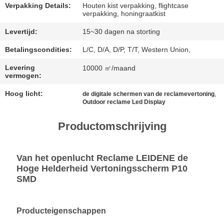
Verpakking Details:
Houten kist verpakking, flightcase
BAIDU
verpakking, honingraatkist
Levertijd:
15~30 dagen na storting
SITEMAP
Betalingscondities:
L/C, D/A, D/P, T/T, Western Union,
Levering
10000 ㎡/maand
PRIVACYBELEID
vermogen:
Hoog licht:
,
de digitale schermen van de reclamevertoning
Outdoor reclame Led Display
Productomschrijving
Van het openlucht Reclame LEIDENE de
Hoge Helderheid Vertoningsscherm P10
SMD
Producteigenschappen