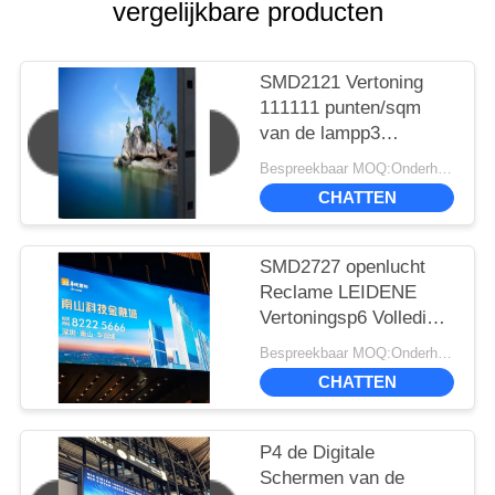
vergelijkbare producten
SMD2121 Vertoning
111111 punten/sqm
van de lampp3
Reclame leiden Pixel
Bespreekbaar MOQ:Onderhandeling
1100 Helderheid cd/㎡
CHATTEN
SMD2727 openlucht
Reclame LEIDENE
Vertoningsp6 Volledige
Kleur 6000
Bespreekbaar MOQ:Onderhandeling
Netenhelderheid
CHATTEN
P4 de Digitale
Schermen van de