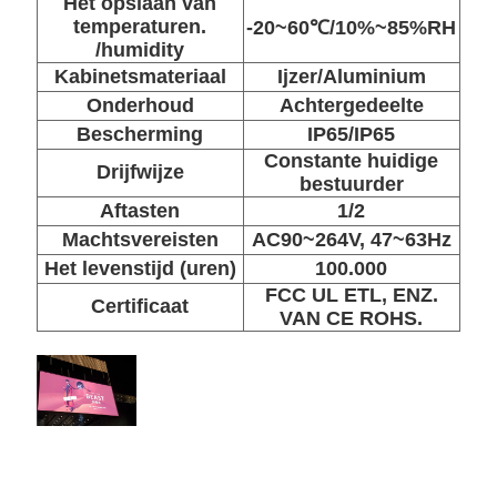
Het opslaan van
temperaturen.
-20~60℃/10%~85%RH
/humidity
Kabinetsmateriaal
Ijzer/Aluminium
Onderhoud
Achtergedeelte
Bescherming
IP65/IP65
Constante huidige
Drijfwijze
bestuurder
Aftasten
1/2
Machtsvereisten
AC90~264V, 47~63Hz
Het levenstijd (uren)
100.000
FCC UL ETL, ENZ.
Certificaat
VAN CE ROHS.