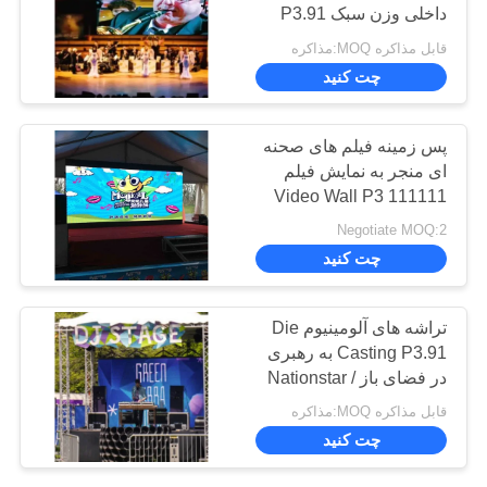
داخلی وزن سبک P3.91
1R1G1B
قابل مذاکره MOQ:مذاکره
موارد
22
چت کنید
صفحه نمایش صفحه
الان
پس زمینه فیلم های صحنه
نمایش در فضای باز
چت
ای منجر به نمایش فیلم
Video Wall P3 111111
کن
Dots / Sqm Pixel تراکم
Negotiate MOQ:2
چت کنید
BAIDU
35
تراشه های آلومینیوم Die
نقشه
دیوار ویدئویی LED
Casting P3.91 به رهبری
سایت
در فضای باز Nationstar /
داخلی
Kinglight Led Chip
قابل مذاکره MOQ:مذاکره
چت کنید
سیاست
حفظ