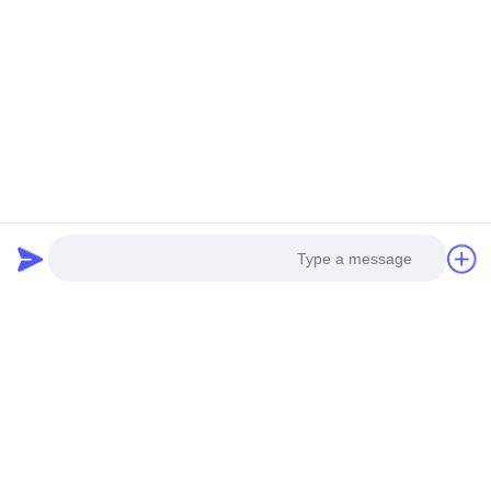
صفحه نمایش LED برای
10
فیلم
قابل مذاکره MOQ:مذاکره
صفحه نمایش LED
چت کنید
محیطی استادیوم
نمایشگر SMD با صفحه
نمایش دیواری در فضای باز
، تبلیغات led Video Video
P6 P8 P10 1R1G1B
Negotiate MOQ:2
10
چت کنید
صفحه نمایش امتیاز
دیوار ویدئو LED در فضای
LED
باز 200 - 800W ، اجاره
صفحه نمایش LED P3.91
Photo
Negotiate MOQ:1
Video Call
چت کنید
Audio Call
7