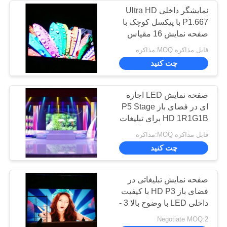
نمایشگر داخلی Ultra HD
حریم
P1.667 با پیکسل کوچک با
15
خصوصی
صفحه نمایش 16 مقیاس
نمایشگر LED
خاکستری ISO14001
قابل مذاکره MOQ:مذاکره
چت کنید
سرویس جلو
صفحه نمایش LED اجاره
ای در فضای باز P5 Stage
HD 1R1G1B برای تبلیغات
تجاری
10
قابل مذاکره MOQ:مذاکره
چت کنید
پرده نمایش LED
صفحه نمایش تبلیغاتی در
فضای باز HD P3 با کیفیت
داخلی LED با وضوح بالا 3 -
15 متر مشاهده فاصله
Negotiate MOQ:2