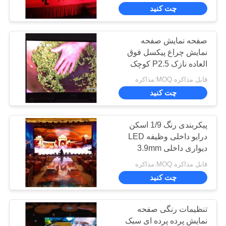
طول طولانی
ما
چت کنید
تور
صفحه نمایش صفحه
13
نمایش چراغ پیکسل فوق
کارخانه
نمایشگر LED تمام
العاده نازک P2.5 کوچک
صفحه نمایش میزان تجدید
قابل مذاکره MOQ:مذاکره
رنگی
کنترل
بالا 1920Hz
چت کنید
کیفیت
پیکربندی رنگ 1/9 اسکن
با
درایو داخلی وظیفه LED
دیواری داخلی 3.9mm
27
ما
Pitch 1R1G1B
قابل مذاکره MOQ:مذاکره
صفحه نمایش LED
تماس
چت کنید
بگیرید
پیکسل کوچک
تنظیمات رنگی صفحه
اخبار
نمایش پرده پرده ای سبک