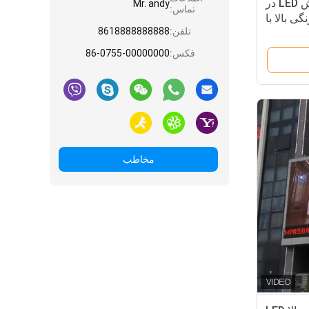
200 - 800W صفحه نمایش LED در
Mr. andy
تماس:
لیغات رنگی بالا با
تلفن:
8618888888888
 800W در فضای باز با
فضای باز
فکس:
86-0755-00000000
مخاطب