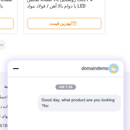
LED با دوام بالا آهن / فولاد مواد
نمای
بهترین قیمت
>>
domaindemo
برای ما ایمیل کنید
ما را دنبال کنید
7:58 AM
اتاق 402. س
Good day, what product are you looking 
for?
شماره 19 
جیانگ، شانگهای 201613، چین
618888888888