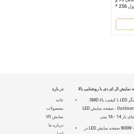
رنگی P16 HD با اندازه ماژول 256 *
256mm
نمایش ال ای دی با روشنایی بالا
در باره
نمایشگر LED با کیفیت بالا SMD
خانه
Outdoor P10 ، صفحه نمایش LED
محصولات
ز 14 - 16 بیتی
نمایش VR
درباره ما
200 - 800W صفحه نمایش LED در
اخبار