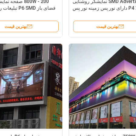
SMD Advertising نمایشگر روشنایی
بالا P4 دارای نور پس زمینه نور پس
فضای باز P6 SMD تب
زمینه کامل رنگ 1R1G1B
شفافیت 200 -
صفحه نمایش در 
بهترین قیمت
بهترین قیمت