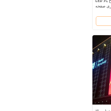
در فضای باز P6 با وضوح بالا LED
ری صفحه