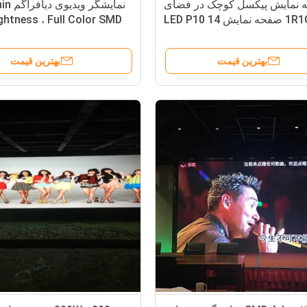
 نمایش پیکسل کوچک در فضای
نمایشگر
باز 1R1G1B صفحه نمایش LED P10 14
ghtness ، Full Color SMD
- 16 بیت با روش اسکن 1/2
P6 P10
بهترین قیمت
بهترین قیمت