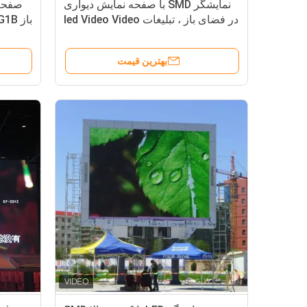
نمایشگر SMD با صفحه نمایش دیواری
صفحه
در فضای باز ، تبلیغات led Video Video
P6 P8 P10 1R1G1B
بهترین قیمت