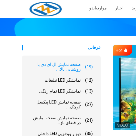
ید
اخبار
موارد
بایدو
عرفانی
Hot
صفحه نمایش ال ای دی با
(19)
روشنایی بالا...
(12)
نمایشگر LED تبلیغات
(13)
نمایشگر LED تمام رنگی
صفحه نمایش LED پیکسل
(27)
کوچک...
صفحه نمایش صفحه نمایش
(21)
در فضای باز...
(35)
دیوار ویدئویی LED داخلی