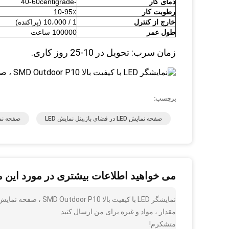
دمای کار
-40-60centigrade
رطوبت کار
10-95٪
خارج از کنترل
1 / 10،000 (پراکنده)
طول عمر
100000 ساعت
زمان سرب: تحویل در 10-25 روز کاری.
برچسب:
صفحه نمایش LED در فضای باز,پنل نمایش LED
صفحه نم
می خواهید اطلاعات بیشتری در مورد این 
مقدار ، مواد و غیره برای من ارسال کنید
متشکرم!