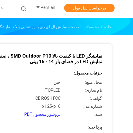
Persian
خا
درخواست نقل قول
خانه
محصولات
صفحه نمایش ال ای دی با روشنایی بالا
نمایشگر LED با کیفیت بالا SMD Outdoor P10 ، صفحه نمایش LED در فض
نمایشگر LED با کیفیت بالا or P10
نمایش LED در فضای باز 14 - 16 بیتی
جزئیات محصول:
محل منبع:
چین
نام تجاری:
TOPLED
گواهی:
CE ROSH FCC
شماره مدل:
p1.25-p10
سند:
بروشور محصول PDF
پرداخت: