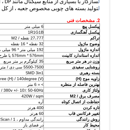
ل
سازگار با بسیاری از منابع سیگنال مانند AV ، S-Video ، DVI ، VGA ،
،  ، DP
ل
تولید بسته های چوبی مخصوص جعبه ، از ک
2. مشخصات فنی
پیکسل پیچ
6 میلی متر
پیکسل آهنگسازی
1R1G1B
تراکم
27،777 نقطه / M2
وضوح ماژول
32 نقطه * 16 نقطه
اندازه ماژول
192 میلی متر * 96 میلی متر
اندازه استاندارد کابینت
576mm * 576mm یا طرح
وزن در هر متر مربع
35 کیلوگرم بر متر مربع
روشنایی سفیدی
5500-7500 سی دی / متر مربع
بسته رهبری
SMD 3in1
زاویه موج (H)
ree (H) / 140degree (V)
بهترین فاصله از منظره
> = 6 متر
ولتاژ کاری
 / 380v +/- 10٪ 50-60Hz
مصرف برق / M2
420W / sqm
حفاظت از اتصال کوتاه
آره
تازه کردن
400 هرتز
تغییر فرکانس قاب
60 هرتز
روش رانندگی
رانندگی مداوم ، 1 / ​​4Scan
محیط کار
در فضای باز