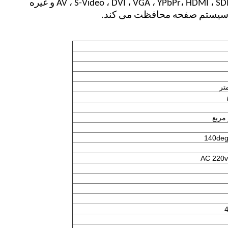
HDMI ، SDI و غیره
YPbPr
ل سیستم صفحه محافظت می کند.
140deg
AC 220v