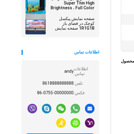
Super Thin High
Brightness ، Full Color
SMD IP67 P4 P6 P10
صفحه نمایش پیکسل
کوچک در فضای باز
1R1G1B صفحه نمایش
LED P10 14 - 16 بیت با
روش اسکن 1/2
اطلاعات تماس
محصول
اطلاعات
andy
تماس:
تلفن:
8618888888888
فکس:
86-0755-00000000