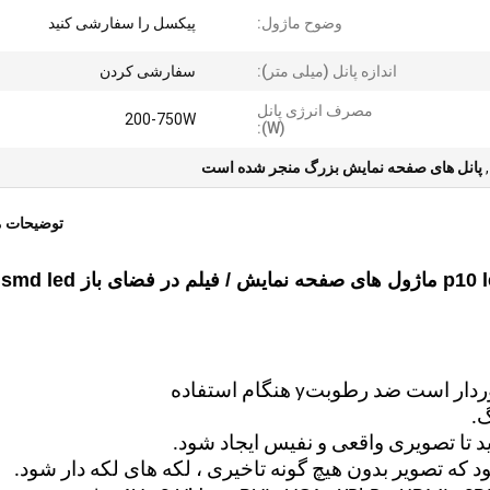
وضوح ماژول:
پیکسل را سفارشی کنید
اندازه پانل (میلی متر):
سفارشی کردن
مصرف انرژی پانل
200-750W
(W):
,
پانل های صفحه نمایش بزرگ منجر شده است
توضیحات 
نمایشگر SMD در فضای باز p10 led / p4 p5 p6 led ماژول های صفحه نمایش / فیلم در فضای باز smd led
ضد رطوبت
y هنگام استفاده
گ.
د تا تصویری واقعی و نفیس ایجاد شود.
 که تصویر بدون هیچ گونه تاخیری ، لکه های لکه دار شود.