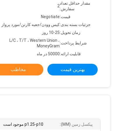
مقدار حداقل تعداد
2
سفارش:
قیمت:
Negotiate
جزئیات بسته بندی:
کیس وودن/جعبه کارتن/مورد پرواز
زمان تحویل:
10-25 روز
L/C ، T/T ، Western Union ،
شرایط پرداخت:
MoneyGram
قابلیت ارائه:
50000 در ماه
بهترین قیمت
مخاطب
پیکسل زمین (MM):
p1.25-p10 موجود است