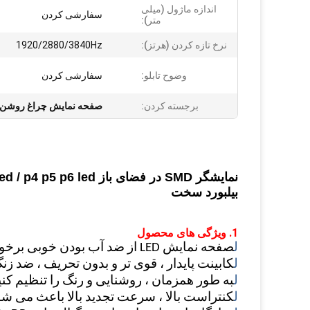
اندازه ماژول (میلی
سفارشی کردن
متر):
نرخ تازه کردن (هرتز):
1920/2880/3840Hz
وضوح تابلو:
سفارشی کردن
برجسته کردن:
صفحه نمایش چراغ روشن
بیلبورد سخت
1. ویژگی های محصول
ل
صفحه نمایش LED از ضد آب بودن خوبی برخوردار است
ل
کابینت پایدار ، قوی تر و بدون تحریف ، ضد زن
ل
به طور همزمان ، روشنایی و رنگ را تنظیم کنی
ل
کنتراست بالا ، سرعت تجدید بالا باعث می شود