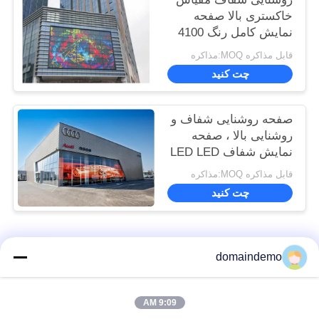
خاکستری بالا صفحه
نمایش کامل رنگ 4100
نیت
قابل مذاکره MOQ:مذاکره
چت کنید
صفحه روشنایی شفاف و
روشنایی بالا ، صفحه
نمایش شفاف LED LED
1R1G1B
قابل مذاکره MOQ:مذاکره
چت کنید
دسته بندی های محبوب
همه
domaindemo
صفحه نمایش ال ای
9:09 AM
نمایشگر LED تبلیغات
دی با روشنایی بالا