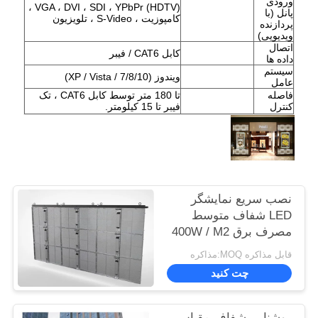
ورودی
VGA ، DVI ، SDI ، YPbPr (HDTV) ،
پانل (با
کامپوزیت ، S-Video ، تلویزیون
پردازنده
ویدیویی)
اتصال
کابل CAT6 / فیبر
داده ها
سیستم
ویندوز (XP / Vista / 7/8/10)
عامل
فاصله
تا 180 متر توسط کابل CAT6 ، تک
کنترل
فیبر تا 15 کیلومتر.
نصب سریع نمایشگر
LED شفاف متوسط ​​
مصرف برق 400W / M2
قابل مذاکره MOQ:مذاکره
چت کنید
روشنایی شفاف مقیاس