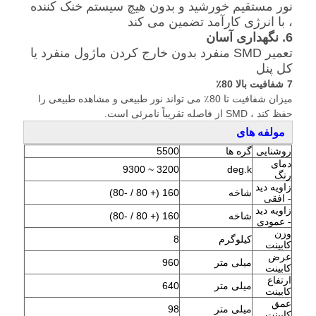
نور مستقیم خورشید و بدون هیچ سیستم خنک کننده
، با انرژی کارآمد تضمین می کند
6.
نگهداری آسان
تعمیر SMD منفرد بدون خارج کردن ماژول منفرد یا
کل پنل
7
شفافیت بالا 80٪
میزان شفافیت تا 80٪ می تواند نور طبیعی و مشاهده طبیعی را
حفظ کند ، SMD از فاصله تقریباً نامرئی است.
مولفه های
روشنایی
گره ها
5500
دمای
3200 ~ 9300
deg.k
رنگ
زاویه دید
شاخه
160 (+ 80 / -80)
- افقی
زاویه دید
شاخه
160 (+ 80 / -80)
- عمودی
وزن
کیلوگرم
8
کابینت
عرض
میلی متر
960
کابینت
ارتفاع
میلی متر
640
کابینت
عمق
میلی متر
98
کابینت