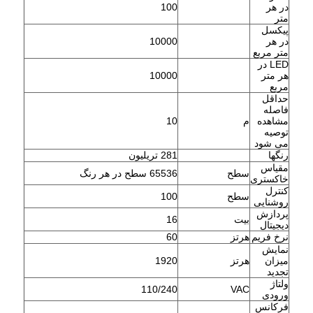
در هر
100
متر
پیکسل
در هر
10000
متر مربع
LED در
هر متر
10000
مربع
حداقل
فاصله
مشاهده
م
10
توصیه
می شود
رنگها
281 تریلیون
مقیاس
سطح
65536 سطح در هر رنگ
خاکستری
کنترل
سطح
100
روشنایی
پردازش
بیت
16
دیجیتال
نرخ فریم
هرتز
60
نمایش
میزان
هرتز
1920
تجدید
ولتاژ
110/240
VAC
ورودی
فرکانس