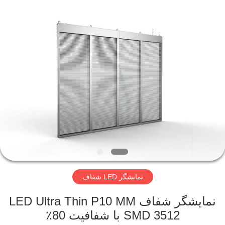
Beijing
Silk
Road
Enterprise
Management
Services
Co.,LTD.
All
خانه
Rights
Reserved.
Developed
by
ECER
محصولات
فیلم
های
نمایش
نمایشگر LED شفاف
VR
نمایشگر شفاف LED Ultra Thin P10 MM
درباره
SMD 3512 با شفافیت 80٪