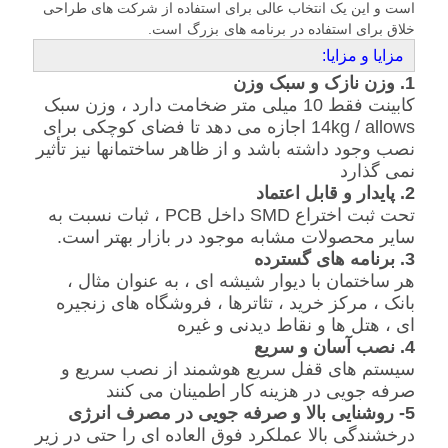
است و این یک انتخاب عالی برای استفاده از شرکت های طراحی
حریم
خلاق برای استفاده در
برنامه های
بزرگ
است.
مزایا و مزایا:
خصوصی
1.
وزن
نازک و
سبک وزن
کابینت فقط 10 میلی متر ضخامت دارد ، وزن سبک
14kg / allows اجازه می دهد تا فضای کوچکی برای
نصب وجود داشته باشد و از ظاهر
ساختمانها نیز
تأثیر
نمی گذارد
2.
پایدار و قابل اعتماد
تحت ثبت اختراع SMD داخل PCB ، ثبات نسبت به
سایر محصولات مشابه موجود در بازار بهتر است.
3.
برنامه های گسترده
هر ساختمان با دیوار شیشه ای ، به عنوان مثال ،
بانک ، مرکز خرید ، تئاترها ، فروشگاه های زنجیره
ای ، هتل ها و نقاط دیدنی و غیره
4.
نصب آسان و سریع
سیستم های قفل سریع هوشمند از نصب سریع و
صرفه جویی در هزینه کار اطمینان می کنند
5-
روشنایی بالا و صرفه جویی در مصرف انرژی
درخشندگی بالا عملکرد فوق العاده ای را حتی در زیر