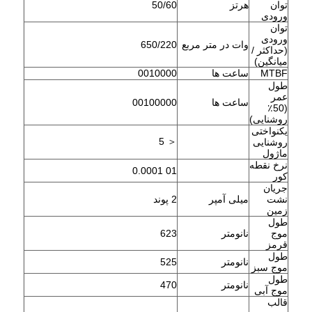
توان
هرتز
50/60
ورودی
توان
ورودی
وات در متر مربع
650/220
(حداکثر /
میانگین)
MTBF
ساعت ها
0010000
طول
عمر
ساعت ها
00100000
(50٪
روشنایی)
یکنواختی
＜ 5
روشنایی
ماژول
نرخ نقطه
01 0.0001
کور
جریان
نشت
میلی آمپر
2 پوند
زمین
طول
موج
نانومتر
623
قرمز
طول
نانومتر
525
موج سبز
طول
نانومتر
470
موج آبی
قالب