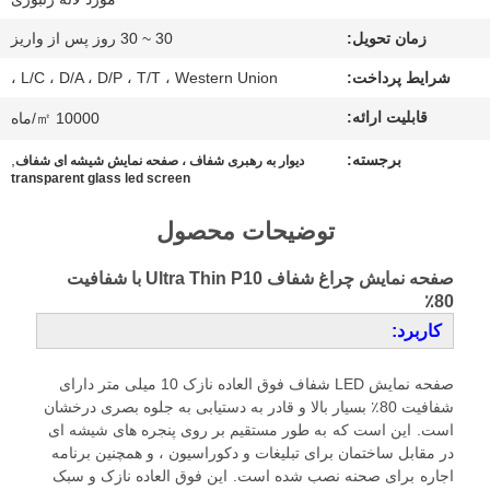
زمان تحویل:
30 ~ 30 روز پس از واریز
موارد
شرایط پرداخت:
L/C ، D/A ، D/P ، T/T ، Western Union ،
قابلیت ارائه:
10000 ㎡/ماه
الان
برجسته:
,
چت
دیوار به رهبری شفاف ، صفحه نمایش شیشه ای شفاف
transparent glass led screen
کن
توضیحات محصول
BAIDU
صفحه نمایش چراغ شفاف Ultra Thin P10 با شفافیت
80٪
کاربرد:
نقشه
سایت
صفحه نمایش LED شفاف فوق العاده نازک 10 میلی متر دارای
شفافیت 80٪ بسیار بالا و قادر به دستیابی به جلوه بصری درخشان
است.
این است که
به طور مستقیم بر روی پنجره های شیشه ای
سیاست
در مقابل ساختمان برای تبلیغات و دکوراسیون ، و همچنین برنامه
اجاره
برای صحنه نصب شده است.
این فوق العاده نازک و سبک
حفظ