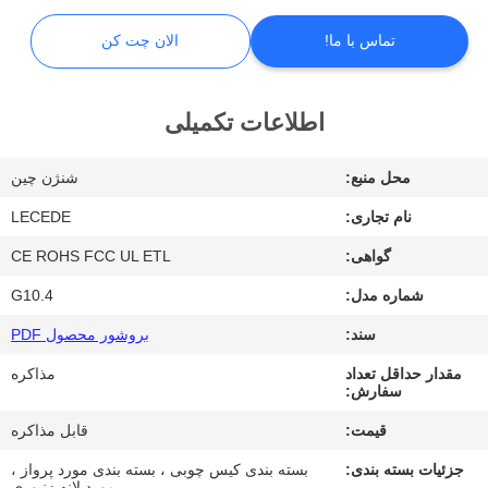
ما
تماس با ما!
الان چت کن
تور
کارخانه
اطلاعات تکمیلی
محل منبع:
شنژن چین
کنترل
نام تجاری:
LECEDE
کیفیت
گواهی:
CE ROHS FCC UL ETL
با
شماره مدل:
G10.4
ما
سند:
بروشور محصول PDF
تماس
مقدار حداقل تعداد
مذاکره
سفارش:
بگیرید
قیمت:
قابل مذاکره
جزئیات بسته بندی:
بسته بندی کیس چوبی ، بسته بندی مورد پرواز ،
اخبار
مورد لانه زنبوری