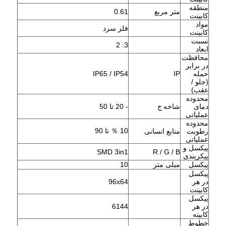
منطقه
متر مربع
0.61
کابینت
مواد
فلز سرد
کابینت
نسبت
3: 2
ابعاد
محافظت
در برابر
حمله
IP
IP65 / IP54
(جلو /
عقب)
محدوده
دمای
شاخه
ج
- 20 تا 50
عملیاتی
محدوده
10 ％ تا 90
رطوبت
منابع انسانی
عملیاتی
پیکسل و
SMD 3in1
R / G / B
پیکربندی
پیکسل
میلی متر
10
پیکسل
در هر
96x64
کابینت
پیکسل
در هر
6144
کابینه
خطوط