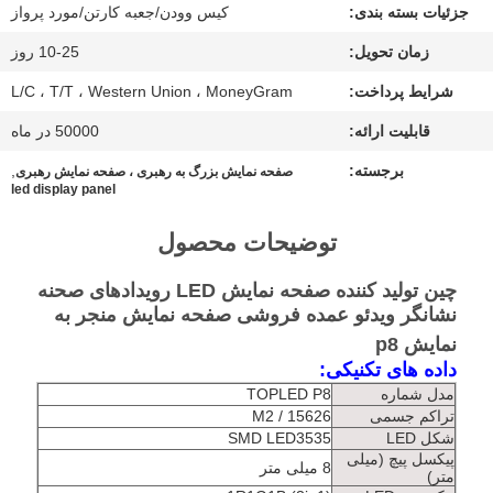
جزئیات بسته بندی:
کیس وودن/جعبه کارتن/مورد پرواز
زمان تحویل:
10-25 روز
موارد
شرایط پرداخت:
L/C ، T/T ، Western Union ، MoneyGram
الان
قابلیت ارائه:
50000 در ماه
چت
برجسته:
,
صفحه نمایش بزرگ به رهبری ، صفحه نمایش رهبری
led display panel
کن
توضیحات محصول
BAIDU
چین تولید کننده صفحه نمایش LED رویدادهای صحنه
نشانگر ویدئو عمده فروشی صفحه نمایش منجر به
نقشه
نمایش p8
داده های تکنیکی:
سایت
مدل شماره
TOPLED P8
تراکم جسمی
15626 / M2
شکل LED
SMD LED3535
سیاست
پیکسل پیچ (میلی
8 میلی متر
متر)
حفظ