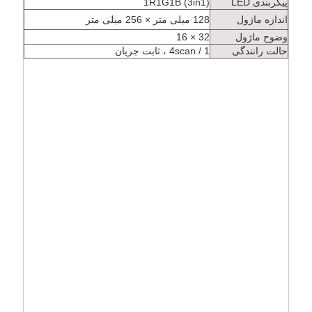
پیکربندی LED
1R1G1B (3in1)
حریم
اندازه ماژول
128 میلی متر × 256 میلی متر
وضوح ماژول
32 × 16
خصوصی
حالت رانندگی
1 / 4scan ، ثابت جریان