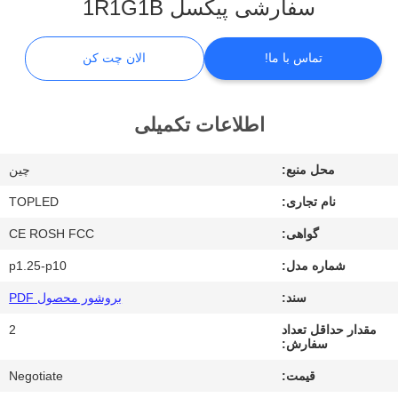
سفارشی پیکسل 1R1G1B
ما
تماس با ما!
الان چت کن
تور
کارخانه
اطلاعات تکمیلی
کنترل
محل منبع:
چین
کیفیت
نام تجاری:
TOPLED
گواهی:
CE ROSH FCC
با
شماره مدل:
p1.25-p10
ما
تماس
سند:
بروشور محصول PDF
بگیرید
مقدار حداقل تعداد
2
سفارش:
قیمت:
Negotiate
اخبار