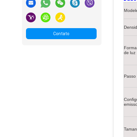
Model
Densid
Contato
Forma 
de luz
Passo 
Config
emisso
Taman