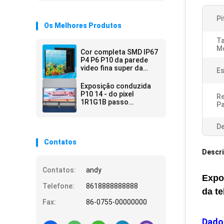
Pi
Os Melhores Produtos
T
M
Cor completa SMD IP67
P4 P6 P10 da parede
video fina super da
Es
exposição de diodo
emissor de luz do
Exposição conduzida
brilho alto
P10 14 - do pixel
R
1R1G1B passo
Pa
pequeno exterior
bocado 16 com
método de varredura
De
de 1/2
Contatos
Descr
Contatos:
andy
Expo
Telefone:
8618888888888
da te
Fax:
86-0755-00000000
Dado