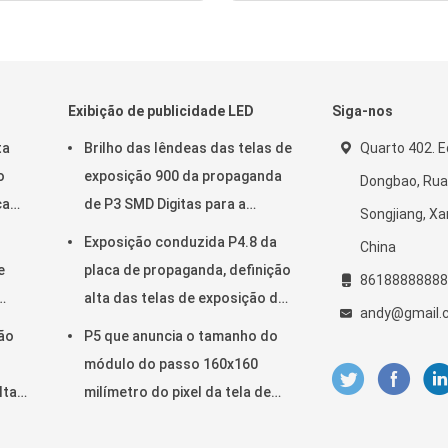
Exibição de publicidade LED
Siga-nos
ta
Brilho das lêndeas das telas de
Quarto 402. Ed
o
exposição 900 da propaganda
Dongbao, Rua
ocado
de P3 SMD Digitas para a
Songjiang, Xa
instalação fixa
Exposição conduzida P4.8 da
China
e
placa de propaganda, definição
86188888888
alta das telas de exposição da
andy@gmail.
xos
propaganda de Digitas
ção
P5 que anuncia o tamanho do
módulo do passo 160x160
lta
milímetro do pixel da tela de
exposição 5mm do diodo