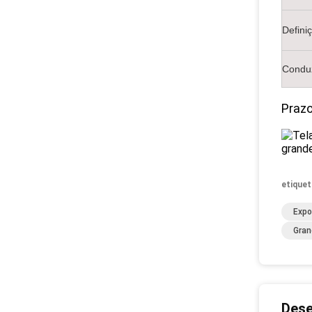
Defini
Condu
Prazo
etiquet
Expo
Gran
Dese