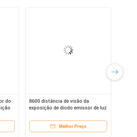
or do
8600 distância de visão da
sição
exposição de diodo emissor de luz
P10 do brilho alto das lêndeas
1R1G1B 10m
Melhor Preço