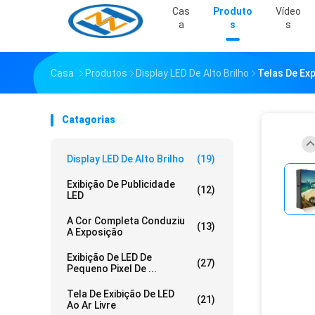
Cas
Produto
Vídeo
A
S
S
Casa
Produtos
Display LED De Alto Brilho
Telas De Ex
Catagorias
Display LED De Alto Brilho
(19)
Exibição De Publicidade
(12)
LED
A Cor Completa Conduziu
(13)
A Exposição
Exibição De LED De
(27)
Pequeno Pixel De ...
Tela De Exibição De LED
(21)
Ao Ar Livre