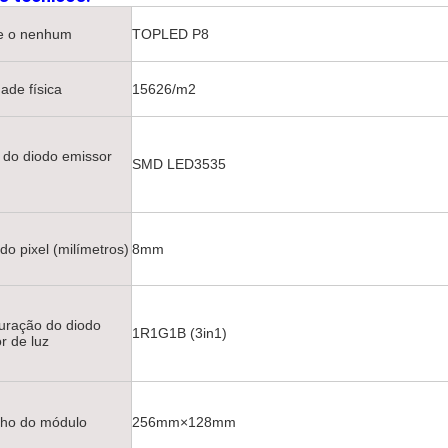
e o nenhum
TOPLED P8
ade física
15626/m2
do diodo emissor
SMD LED3535
do pixel (milímetros)
8mm
uração do diodo
1R1G1B (3in1)
r de luz
ho do módulo
256mm×128mm