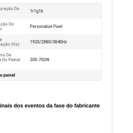
uração Do
1r1g1b
ução Do
Personalize Pixel
o:
e
1920/2880/3840Hz
zação (Hz):
mo De
a Do Painel
200-750W
u painel
inais dos eventos da fase do fabricante