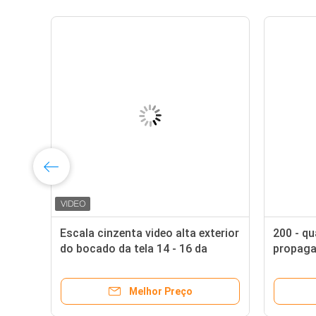
Escala cinzenta video alta exterior
200 - qu
do bocado da tela 14 - 16 da
propaga
16
parede da exposição de diodo
exposiç
emissor de luz do brilho P6
do bril
Melhor Preço