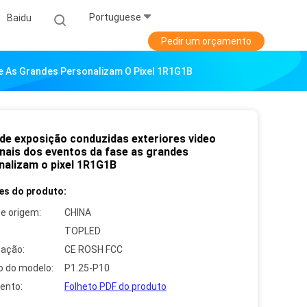
Portuguese
Baidu
Pedir um orçamento
se As Grandes Personalizam O Pixel 1R1G1B
 de exposição conduzidas exteriores video
inais dos eventos da fase as grandes
nalizam o pixel 1R1G1B
es do produto:
de origem:
CHINA
TOPLED
cação:
CE ROSH FCC
 do modelo:
P1.25-P10
ento:
Folheto PDF do produto