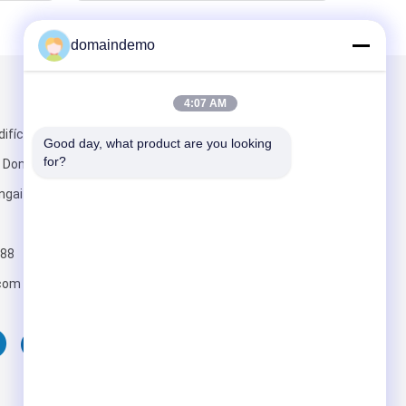
domaindemo
Envie-nos
4:07 AM
ifício
Good day, what product are you looking 
for?
 Dongbao 19,
ngai 201613,
88
Enviar
com