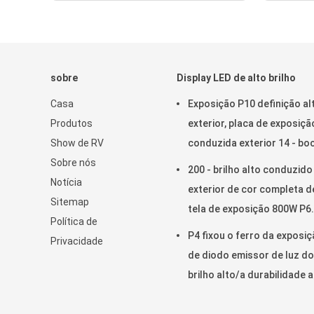
sobre
Display LED de alto brilho
Casa
Exposição P10 definição al
Produtos
exterior, placa de exposiçã
Show de RV
conduzida exterior 14 - b
Sobre nós
16 conduzida de SMD
200 - brilho alto conduzido
Notícia
exterior de cor completa d
Sitemap
tela de exposição 800W P6
Política de
SMD que anuncia 200 - sei
P4 fixou o ferro da exposi
Privacidade
conduzidos exteriores da
de diodo emissor de luz do
exposição 800W
brilho alto/a durabilidade a
materiais de aço