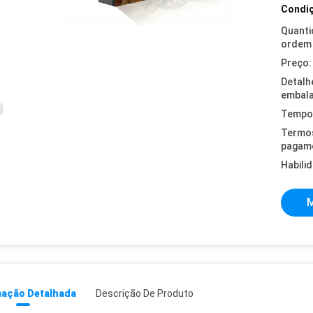
Condiç
Quanti
ordem 
Preço:
Detalh
embal
Tempo 
Termo
pagam
Habili
M
mação Detalhada
Descrição De Produto