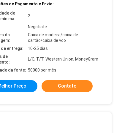
ões de Pagamento e Envio:
dade de
2
mínima:
Negotiate
es da
Caixa de madeira/caixa de
agem:
cartão/caixa de voo
de entrega:
10-25 dias
s de
L/C, T/T, Western Union, MoneyGram
ento:
dade da fonte:
50000 por mês
elhor Preço
Contato