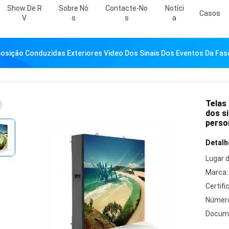
Show De R
Sobre Nó
Contacte-No
Notíci
Casos
V
S
S
A
posição Conduzidas Exteriores Video Dos Sinais Dos Eventos Da Fa
Telas
dos s
perso
Detalh
Lugar 
Marca:
Certifi
Número
Docum