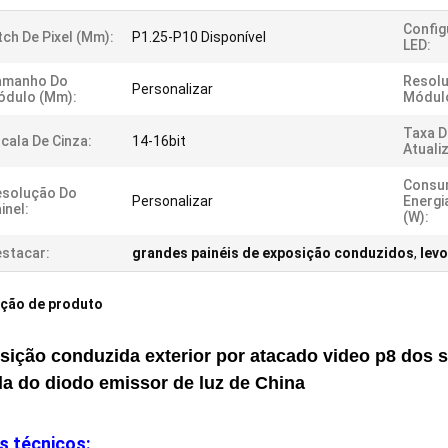
Config
tch De Pixel (mm):
P1.25-P10 Disponível
LED:
amanho Do
Resol
Personalizar
ódulo (mm):
Módul
Taxa D
cala De Cinza:
14-16bit
Atuali
Consu
esolução Do
Personalizar
Energi
inel:
(W):
stacar:
grandes painéis de exposição conduzidos
,
levo
ição de produto
sição conduzida exterior por atacado video p8 dos s
la do diodo emissor de luz de China
s técnicos: