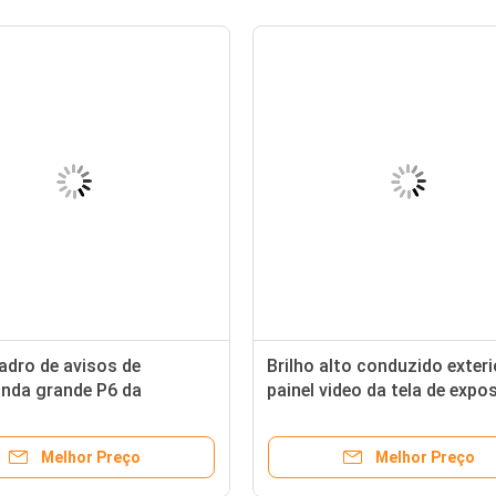
adro de avisos de
Brilho alto conduzido exteri
nda grande P6 da
painel video da tela de expo
ão de diodo emissor de luz
de P6 P8 P10 para anunciar
ho 750W alto P8 P10 P16
Melhor Preço
Melhor Preço