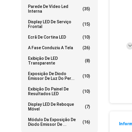
Parede De Vídeo Led
(35)
Interna
Display LED De Serviço
(15)
Frontal
Ecrã De Cortina LED
(10)
A Fase Conduziu A Tela
(26)
Exibição De LED
(8)
Transparente
Exposição De Diodo
(10)
Emissor De Luz Do Per...
Exibição Do Painel De
(10)
Resultados LED
Display LED De Reboque
(7)
Móvel
Módulo Da Exposição De
(16)
Infor
Diodo Emissor De ...