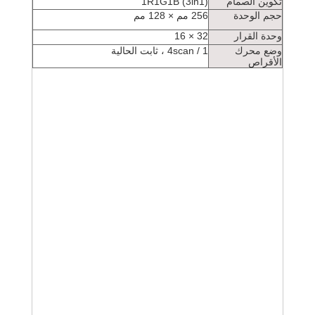
تكوين الصمام
1R1G1B (3in1)
حجم الوحدة
256 مم × 128 مم
وحدة القرار
32 × 16
وضع محرك
1 / 4scan ، ثابت الحالية
الأقراص