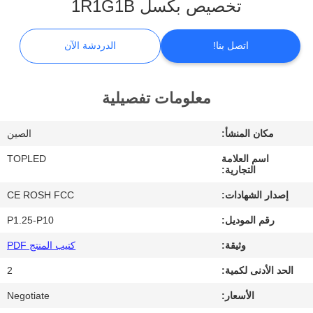
تخصيص بكسل 1R1G1B
معلومات
اتصل بنا!
الدردشة الآن
عنا
معلومات تفصيلية
جولة
في
مكان المنشأ:
الصين
المعمل
اسم العلامة
TOPLED
التجارية:
مراقبة
إصدار الشهادات:
CE ROSH FCC
الجودة
رقم الموديل:
P1.25-P10
وثيقة:
كتيب المنتج PDF
اتصل
الحد الأدنى لكمية:
2
بنا
الأسعار:
Negotiate