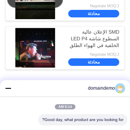
السطوع للإعلان 200-
Negotiate MOQ:2
800W شاشة LED
محادثة
خارجية
SMD الإعلان عالية
السطوع شاشة LED P4
الخلفية في الهواء الطلق
بالألوان الكاملة 1R1G1B
Negotiate MOQ:2
محادثة
فئات شعبية
جميع
domaindemo
شاشة LED عالية
9:14 AM
عرض LED الإعلان
الوضوح
Good day, what product are you looking for?
شاشة LED صغيرة