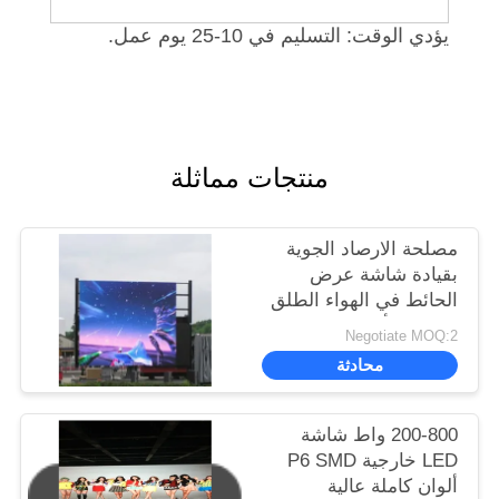
يؤدي الوقت: التسليم في 10-25 يوم عمل.
منتجات مماثلة
مصلحة الارصاد الجوية
بقيادة شاشة عرض
الحائط في الهواء الطلق
، الإعلان أدى عرض
Negotiate MOQ:2
الفيديو P6 P8 P10
محادثة
1R1G1B
200-800 واط شاشة
LED خارجية P6 SMD
ألوان كاملة عالية