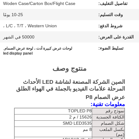
تفاصيل التغليف:
Woden Case/Carton Box/Flight Case
أخبار
وقت التسليم:
10-25 يومًا
شروط الدفع:
L/C ، T/T ، Western Union ،
حالات
القدرة على العرض:
50000 في الشهر
الدردشة
تسليط الضوء:
,
لوحات عرض كبيرة أدت ، لوحة عرض الصمام
led display panel
الآن
منتوج وصف
BAIDU
الصين الشركة المصنعة لشاشة LED الأحداث
المرحلة علامات الفيديو بالجملة في الهواء الطلق
خريطة
عرض الصمام P8
معلومات تقنية:
الموقع
نموذج رقم
TOPLED P8
الكثافة الجسدية
15626 / م 2
شكل الصمام
SMD LED3535
سياسة
بكسل الملعب
8 مم
(مم)
الخصوصية