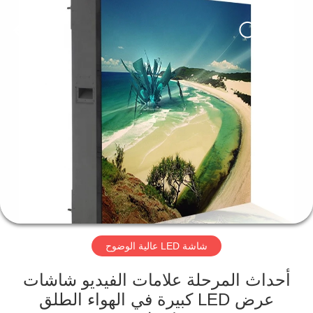
Road
Enterprise
Management
Services
Co.,LTD.
All
Rights
Reserved.
منزل،
Developed
by
ECER
بيت
منتجات
أشرطة
فيديو
شاشة LED عالية الوضوح
عرض
الواقع
أحداث المرحلة علامات الفيديو شاشات
عرض LED كبيرة في الهواء الطلق
الافتراضي