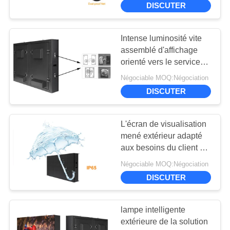
DISCUTER
26
l'étape a mené
Intense luminosité vite
assemblé d'affichage
l'écran
orienté vers le service
avant pour la publicité
Négociable MOQ:Négociation
DISCUTER
L'écran de visualisation
8
mené extérieur adapté
Affichage LED
aux besoins du client de
la taille P10 32*32
transparent
Négociable MOQ:Négociation
pointille avec la longue
DISCUTER
vie
lampe intelligente
extérieure de la solution