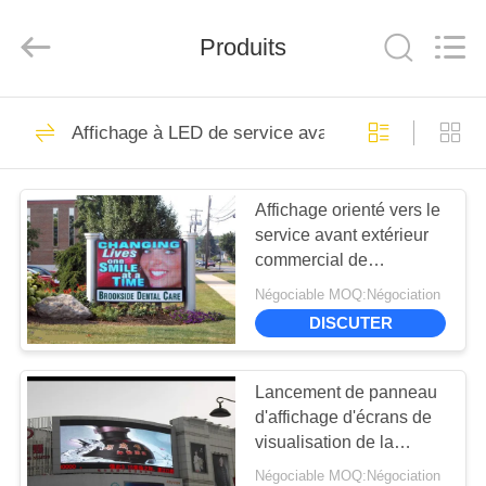
Silk
Road
Enterprise
Management
Produits
Services
Co.,LTD.
All
Rights
MAISON
Reserved.
21
Developed
Affichage à LED de service avant
by
ECER
Affichage LED à
PRODUITS
haute luminosité
Affichage orienté vers le
service avant extérieur
VIDÉOS
commercial de
l'IMMERSION P10 pour
Négociable MOQ:Négociation
la publicité
VR
DISCUTER
12
SHOW
Affichage LED
Lancement de panneau
AU
d'affichage d'écrans de
publicitaire
visualisation de la
SUJET
publicité de Digital de
Négociable MOQ:Négociation