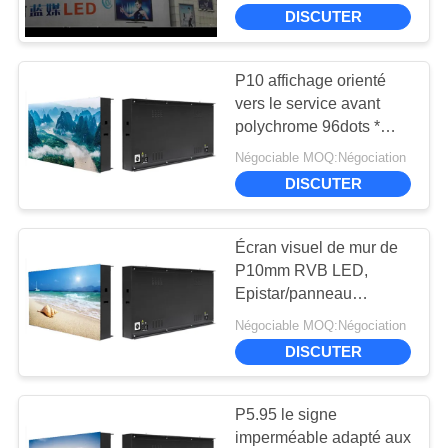
DE
service de l'avant P10
DISCUTER
petit
NOUS
P10 affichage orienté
13
VISITE
vers le service avant
affichage mené
polychrome 96dots *
D'USINE
96dots résolution
polychrome
Négociable MOQ:Négociation
1920Hz
DISCUTER
CONTRÔLE
DE
Écran visuel de mur de
QUALITÉ
P10mm RVB LED,
Epistar/panneau
27
affichage numérique de
CONTACTEZ-
Négociable MOQ:Négociation
Affichage LED de
Silan
DISCUTER
NOUS
pitch à petit pixel
P5.95 le signe
NOUVELLES
imperméable adapté aux