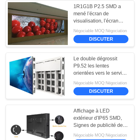
CONFIDENTIALITÉ
1R1G1B P2.5 SMD a
mené l'écran de
15
visualisation, l'écran
Affichage à LED de
polychrome d'intérieur
Négociable MOQ:Négociation
ROHS de LED
service avant
DISCUTER
Le double dégrossit
P9.52 les lentes
orientées vers le service
avant extérieures de
10
Négociable MOQ:Négociation
l'affichage 7400 pour le
DISCUTER
Écran de rideau
côté de route
LED
Affichage à LED
extérieur d'IP65 SMD,
Signes de publicité de
6,35/9.525mm LED
Négociable MOQ:Négociation
fortement lumineux