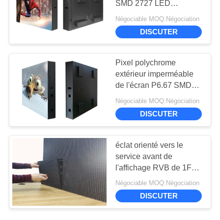
SMD 2727 LED
10
d'affichage orienté vers
Négociable MOQ:Négociation
Affichage à LED de
le service avant de 8mm
DISCUTER
périmètre de stade
Pixel polychrome
extérieur imperméable
de l'écran P6.67 SMD
2727 RVB 22477dots/㎡
Négociable MOQ:Négociation
de LED
10
DISCUTER
Affichage du tableau
éclat orienté vers le
de bord LED
service avant de
l'affichage RVB de 1FT *
de 1FT P10 SMD 7500
Négociable MOQ:Négociation
lentes
DISCUTER
7