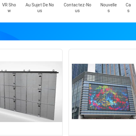
VR Sho
Au Sujet De No
Contactez-No
Nouvelle
Ca
W
Us
Us
S
S