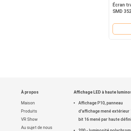
Écran tr
SMD 3528
publicit
À propos
Affichage LED à haute lumino
Maison
Affichage P10, panneau
Produits
d'affichage mené extérieur 
VR Show
bit 16 mené par haute défin
Au sujet de nous
extérieure de SMD
200 - luminosité polychro