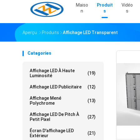
Maiso
Produit
Vidéo
N
S
S
Aperçu
Produits
Affichage LED Transparent
Catagories
Affichage LED À Haute
(19)
Luminosité
Affichage LED Publicitaire
(12)
Affichage Mené
(13)
Polychrome
Affichage LED De Pitch À
(27)
Petit Pixel
Écran D'affichage LED
(21)
Extérieur