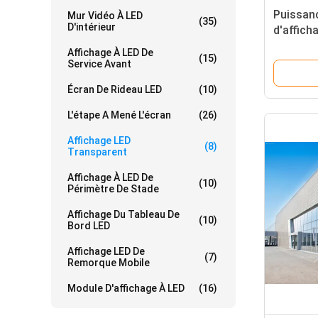
Puissan
Mur Vidéo À LED
(35)
D'intérieur
d'affich
rapide 
Affichage À LED De
(15)
Service Avant
Écran De Rideau LED
(10)
L'étape A Mené L'écran
(26)
Affichage LED
(8)
Transparent
Affichage À LED De
(10)
Périmètre De Stade
Affichage Du Tableau De
(10)
Bord LED
Affichage LED De
(7)
Remorque Mobile
Module D'affichage À LED
(16)