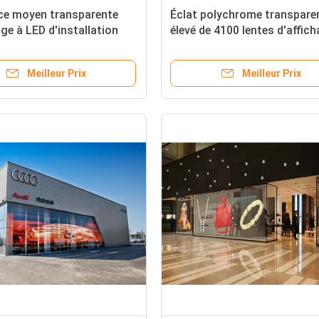
ce moyen transparente
Éclat polychrome transpare
age à LED d'installation
élevé de 4100 lentes d'affich
400W/M2
LED de gamme de gris
Meilleur Prix
Meilleur Prix