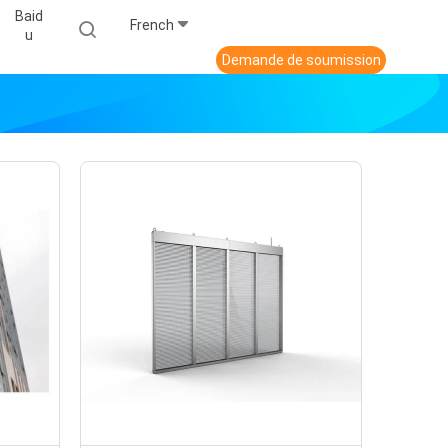
Baid
French
U
Demande de soumission