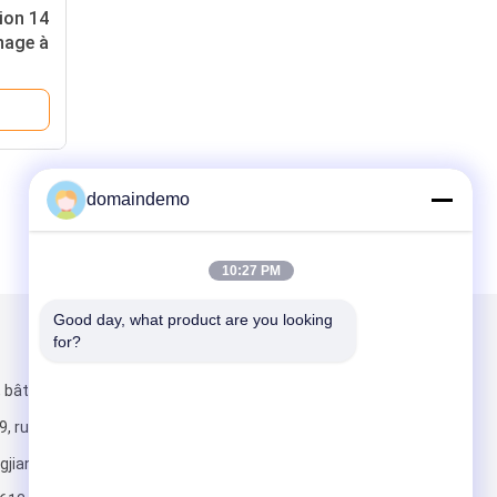
tion 14
chage à
lacer
domaindemo
10:27 PM
Good day, what product are you looking 
for?
Mail nous
 bâtiment
9, rue
gjiang,