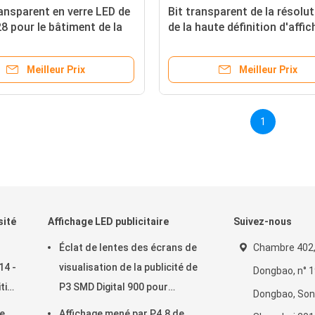
ansparent en verre LED de
Bit transparent de la résolu
 pour le bâtiment de la
de la haute définition d'affi
é de mur de verre
LED de P15.6 Facile à se dép
Meilleur Prix
Meilleur Prix
1
sité
Affichage LED publicitaire
Suivez-nous
Éclat de lentes des écrans de
Chambre 402,
14 -
visualisation de la publicité de
Dongbao, n° 1
ition
P3 SMD Digital 900 pour
Dongbao, Son
l'installation fixe
me
Affichage mené par P4.8 de