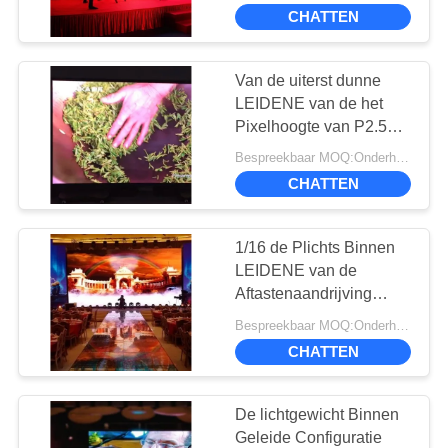
P4.81 500*500mm
CHATTEN
Kabinets Lange
FABRIEKSREIS
Levensduur
Van de uiterst dunne
13
KWALITEITSCONTROLE
LEIDENE van de het
volledige kleur
Pixelhoogte van P2.5
Kleine de Hoge
CONTACTEER
geleide vertoning
Bespreekbaar MOQ:Onderhandeling
Vernieuwingsfrequentie
CHATTEN
ONS
1920Hz Vertoningsraad
1/16 de Plichts Binnen
NIEUWS
LEIDENE van de
Aftastenaandrijving
27
GEVALLEN
Videomuur 3.9mm de
Bespreekbaar MOQ:Onderhandeling
Kleine pixel pitch
Configuratie van de
CHATTEN
Hoogte1r1g1b Kleur
LED -display
CHAT
NU
De lichtgewicht Binnen
Geleide Configuratie