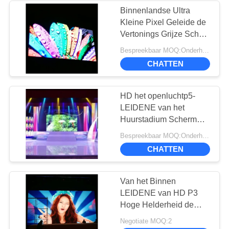
Binnenlandse Ultra
Kleine Pixel Geleide de
15
Vertonings Grijze Schaal
LED-display voor de
met 16 bits ISO14001
Bespreekbaar MOQ:Onderhandeling
van HD P1.667
voorzijde
CHATTEN
HD het openluchtp5-
LEIDENE van het
Huurstadium Scherm
1R1G1B voor
10
Bespreekbaar MOQ:Onderhandeling
Commerciële Reclame
CHATTEN
LED Gordijn
Scherm
Van het Binnen
LEIDENE van HD P3
Hoge Helderheid de
Videomuur
Negotiate MOQ:2
Reclamescherm 3 - 15m