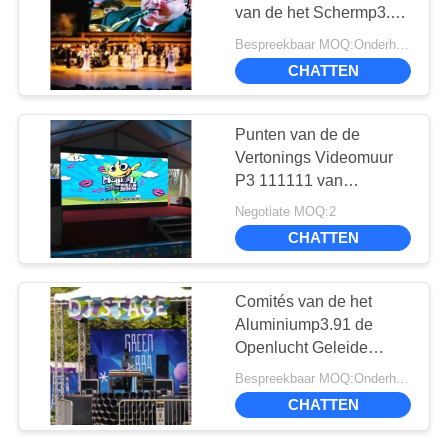
van de het Schermp3.91
BAIDU
1R1G1B Kleur van het
Bespreekbaar MOQ:Onderhandeling
Stadiumgordijn
22
CHATTEN
SITEMAP
Buiten LED -
Punten van de de
schermscherm
PRIVACYBELEID
Vertonings Videomuur
P3 111111 van
stadiumfilms de
Negotiate MOQ:2
Achtergrond
CHATTEN
Geleide/Sqm-
Pixeldichtheid
35
Comités van de het
Led-videomuur voor
Aluminiump3.91 de
Openlucht Geleide
binnen
Vertoning van het
Bespreekbaar MOQ:Onderhandeling
matrijzenafgietsel
CHATTEN
Nationstar/Kinglight
Geleide Spaander