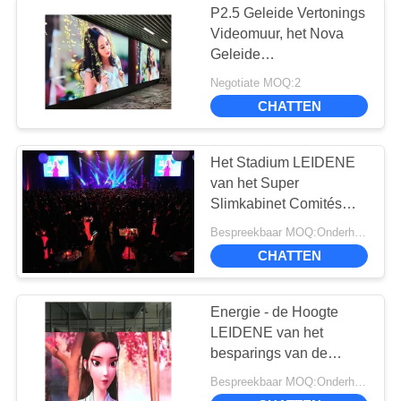
P2.5 Geleide Vertonings
LED-scherm voor
Videomuur, het Nova
Geleide
mobiele
Videomuurscherm SMD
Negotiate MOQ:2
200 - 750W-Comité
aanhangwagens
CHATTEN
Macht
Het Stadium LEIDENE
van het Super
16
Slimkabinet Comités
LEIDENE
3840Hz, Huur Bedrijfs
Bespreekbaar MOQ:Onderhandeling
LEIDENE
vertoningsmodule
CHATTEN
Stadiumvertoning
Energie - de Hoogte
LEIDENE van het
besparings van de
Kleine Pixel Hoge
Bespreekbaar MOQ:Onderhandeling
Definitie