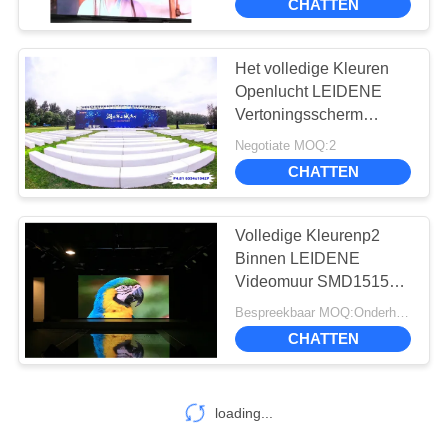
CHATTEN
Vertoningsp1.875 de
Volledige Kleur voor
Video
Het volledige Kleuren
Openlucht LEIDENE
Vertoningsscherm
P4.81mm 6554*1024P
Negotiate MOQ:2
voor Stadium Reclame
CHATTEN
toont
Volledige Kleurenp2
Binnen LEIDENE
Videomuur SMD1515
Grote
Bespreekbaar MOQ:Onderhandeling
Reclamedoeltreffendheid
CHATTEN
loading...