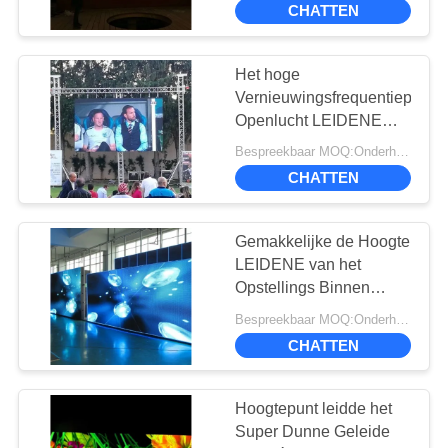
CHATTEN
het Bekijken Afstand
26
het stadium geleide
Het hoge
Vernieuwingsfrequentiep4.81
scherm
Openlucht LEIDENE
Vertoningsscherm 1/13
Bespreekbaar MOQ:Onderhandeling
de Plicht van de
CHATTEN
Aftastenaandrijving
Gemakkelijke de Hoogte
8
LEIDENE van het
Transparant LED -
Opstellings Binnen
Kleine Pixel
display
Bespreekbaar MOQ:Onderhandeling
Vertoningsp1.875
CHATTEN
Energie - besparing
Hoogtepunt leidde het
Super Dunne Geleide