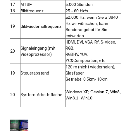
17
MTBF
5.000 Stunden
18
Bildfrequenz
25 - 60 Hz/s
≥2,000 Hz, wenn Sie ≥ 3840
Hz wir wünschen, kann
19
Bildwiederholfrequenz
Sonderangebot für Sie
entwerfen
HDMI, DVI, VGA, Rf, S-Video,
Signaleingang (mit
RGB,
20
Videoprozessor)
RGBHV, YUV,
YC&Composition, etc.
120 m (nicht wiederholen);
19
Steuerabstand
Glasfaser
Getriebe: 0.5km- 10km
Windows XP, Gewinn 7, Win8,
20
System-Arbeitsfläche
Win8.1, Win10