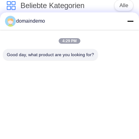
Beliebte Kategorien
Alle
domaindemo
LED-Display mit
Werbe -LED -Anzeige
hoher Helligkeit
4:29 PM
farbenreiche geführte
kleines Pixel -Pitch -
Good day, what product are you looking for?
Anzeige
LED -Display
LED -
LED-Videowand für
Anzeigebildschirm im
den Innenbereich
Freien
LED-Display für den
LED-
Frontdienst
Vorhangbildschirm