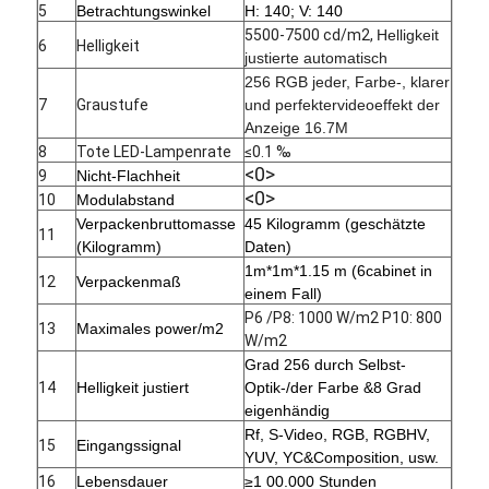
5
Betrachtungswinkel
H: 140; V: 140
5500-7500 cd/m2,
Helligkeit
6
Helligkeit
justierte automatisch
256 RGB jeder, Farbe-, klarer
7
Graustufe
und perfektervideoeffekt der
Anzeige 16.7M
8
Tote LED-Lampenrate
≤0.1 ‰
<0>
9
Nicht-Flachheit
<0>
10
Modulabstand
Verpackenbruttomasse
45 Kilogramm (geschätzte
11
(Kilogramm)
Daten)
1m*1m*1.15 m (6cabinet in
12
Verpackenmaß
einem Fall)
P6 /P8: 1000 W/m2 P10: 800
13
Maximales power/m2
W/m2
Grad 256 durch Selbst-
14
Helligkeit justiert
Optik-/der Farbe &8 Grad
eigenhändig
Rf, S-Video, RGB, RGBHV,
15
Eingangssignal
YUV, YC&Composition, usw.
16
Lebensdauer
≥1 00.000 Stunden