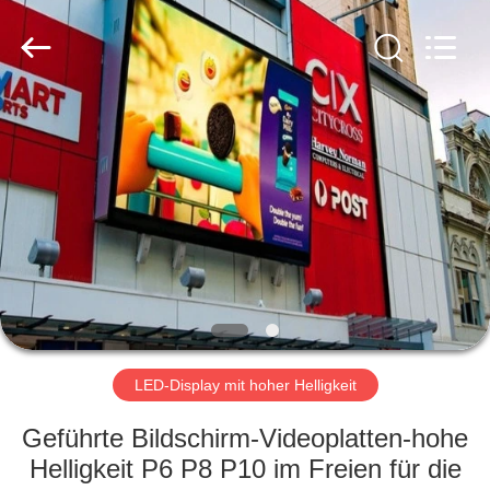
Road
Enterprise
Management
Services
Co.,LTD.
All
Rights
Reserved.
HAUS
Developed
by
ECER
PRODUKTE
VIDEOS
VR
SHOW
LED-Display mit hoher Helligkeit
ÜBER
Geführte Bildschirm-Videoplatten-hohe
UNS
Helligkeit P6 P8 P10 im Freien für die