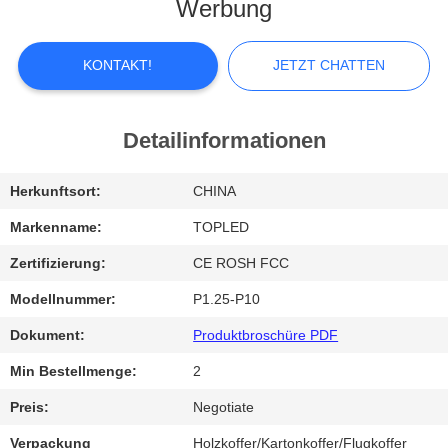
Werbung
FABRIK-
AUSFLUG
KONTAKT!
JETZT CHATTEN
QUALITÄTSKONTROLLE
Detailinformationen
TRETEN
Herkunftsort:
CHINA
SIE
Markenname:
TOPLED
MIT
Zertifizierung:
CE ROSH FCC
UNS
Modellnummer:
P1.25-P10
IN
Dokument:
Produktbroschüre PDF
VERBINDUNG
Min Bestellmenge:
2
Preis:
Negotiate
NACHRICHTEN
Verpackung
Holzkoffer/Kartonkoffer/Flugkoffer