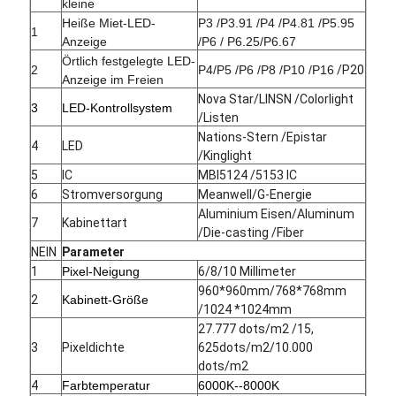
kleine
Heiße Miet-LED-
P3 /P3.91 /P4 /P4.81 /P5.95
1
Anzeige
/P6 / P6.25/P6.67
Örtlich festgelegte LED-
2
P4/P5 /P6 /P8 /P10 /P16
/P20
Anzeige im Freien
Nova Star/LINSN /Colorlight
3
LED-Kontrollsystem
/Listen
Nations-Stern /Epistar
4
LED
/Kinglight
5
IC
MBI5124 /5153 IC
6
Stromversorgung
Meanwell/G-Energie
Aluminium Eisen/Aluminum
7
Kabinettart
/Die-casting /Fiber
NEIN
Parameter
1
Pixel-Neigung
6/8/10 Millimeter
960*960mm/768*768mm
2
Kabinett-Größe
/1024 *1024mm
27.777 dots/m2 /15,
3
Pixeldichte
625dots/m2/10.000
dots/m2
4
Farbtemperatur
6000K--8000K