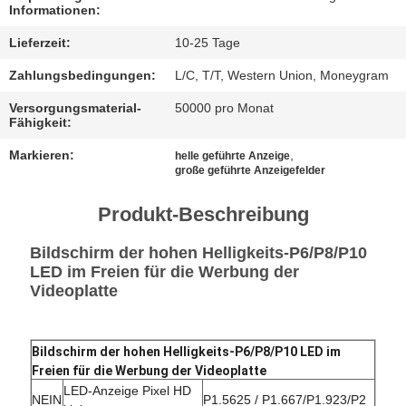
Informationen:
FÄLLE
Lieferzeit:
10-25 Tage
Zahlungsbedingungen:
L/C, T/T, Western Union, Moneygram
JETZT
Versorgungsmaterial-
50000 pro Monat
CHATTEN
Fähigkeit:
Markieren:
,
helle geführte Anzeige
große geführte Anzeigefelder
BAIDU
Produkt-Beschreibung
SITEMAP
Bildschirm der hohen Helligkeits-P6/P8/P10
LED im Freien für die Werbung der
DATENSCHUTZRICHTLINIE
Videoplatte
Bildschirm der hohen Helligkeits-P6/P8/P10 LED im
Freien für die Werbung der Videoplatte
LED-Anzeige Pixel HD
NEIN
P1.5625 / P1.667/P1.923/P2