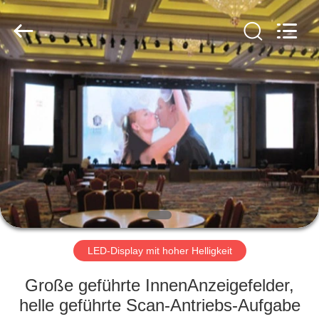
Road
Enterprise
Management
Services
Co.,LTD.
All
Rights
Reserved.
HAUS
Developed
by
ECER
PRODUKTE
VIDEOS
VR
SHOW
LED-Display mit hoher Helligkeit
ÜBER
Große geführte InnenAnzeigefelder,
UNS
helle geführte Scan-Antriebs-Aufgabe