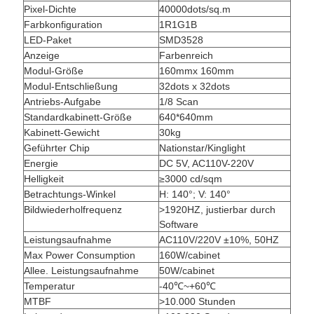
Pixel-Dichte
40000dots/sq.m
Farbkonfiguration
1R1G1B
LED-Paket
SMD3528
Anzeige
Farbenreich
Modul-Größe
160mmx 160mm
Modul-Entschließung
32dots x 32dots
Antriebs-Aufgabe
1/8 Scan
Standardkabinett-Größe
640*640mm
Kabinett-Gewicht
30kg
Geführter Chip
Nationstar/Kinglight
Energie
DC 5V, AC110V-220V
Helligkeit
≥3000 cd/sqm
Betrachtungs-Winkel
H: 140°; V: 140°
Bildwiederholfrequenz
>1920HZ, justierbar durch
Software
Leistungsaufnahme
AC110V/220V ±10%, 50HZ
Max Power Consumption
160W/cabinet
Allee. Leistungsaufnahme
50W/cabinet
Temperatur
-40℃~+60℃
MTBF
>10.000 Stunden