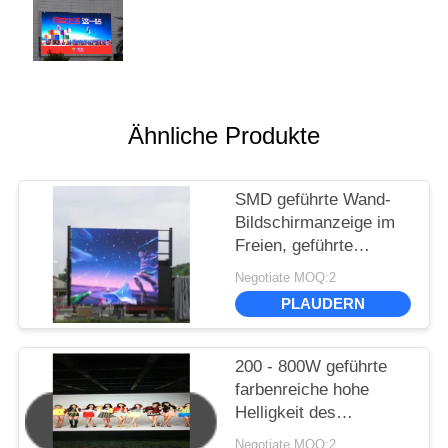
Ähnliche Produkte
SMD geführte Wand-
Bildschirmanzeige im
Freien, geführte
Videodarstellung P6 P8
Negotiate MOQ:2
P10 1R1G1B
PLAUDERN
annoncierend
200 - 800W geführte
farbenreiche hohe
Helligkeit des
Bildschirm-P6 SMD im
Negotiate MOQ:2