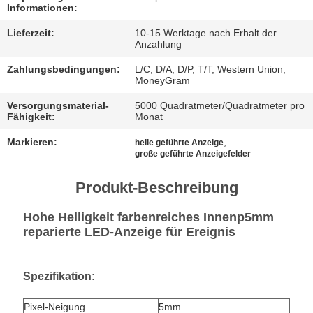
Informationen:
FÄLLE
Lieferzeit:
10-15 Werktage nach Erhalt der
Anzahlung
JETZT
Zahlungsbedingungen:
L/C, D/A, D/P, T/T, Western Union,
MoneyGram
CHATTEN
Versorgungsmaterial-
5000 Quadratmeter/Quadratmeter pro
Fähigkeit:
Monat
BAIDU
Markieren:
,
helle geführte Anzeige
große geführte Anzeigefelder
SITEMAP
Produkt-Beschreibung
Hohe Helligkeit farbenreiches Innenp5mm
DATENSCHUTZRICHTLINIE
reparierte LED-Anzeige für Ereignis
Spezifikation:
Pixel-Neigung
5mm