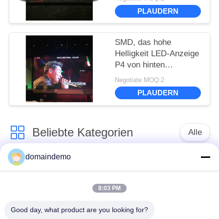
Freien, die 200 -
PLAUDERN
geführtes Geröll der
Anzeigen-800W im
Freien annonciert
SMD, das hohe
Helligkeit LED-Anzeige
P4 von hinten
beleuchtetes
Negotiate MOQ:2
farbenreiches 1R1G1B
PLAUDERN
im Freien annonciert
Beliebte Kategorien
Alle
domaindemo
LED-Display mit
Werbe -LED -Anzeige
hoher Helligkeit
8:03 PM
farbenreiche geführte
kleines Pixel -Pitch -
Good day, what product are you looking for?
Anzeige
LED -Display