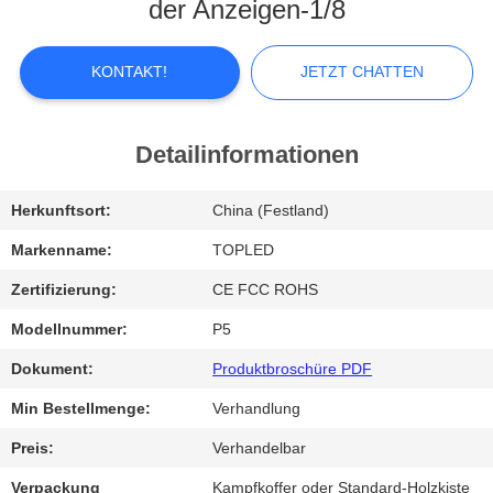
der Anzeigen-1/8
FABRIK-
AUSFLUG
KONTAKT!
JETZT CHATTEN
QUALITÄTSKONTROLLE
Detailinformationen
TRETEN
Herkunftsort:
China (Festland)
SIE
Markenname:
TOPLED
MIT
Zertifizierung:
CE FCC ROHS
UNS
Modellnummer:
P5
IN
Dokument:
Produktbroschüre PDF
VERBINDUNG
Min Bestellmenge:
Verhandlung
Preis:
Verhandelbar
NACHRICHTEN
Verpackung
Kampfkoffer oder Standard-Holzkiste