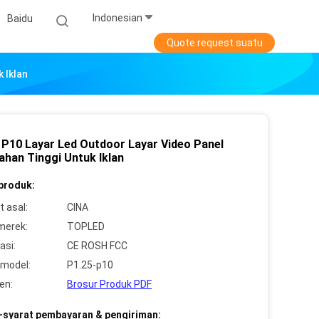
Indonesian
Baidu
Quote request suatu
 Iklan
 P10 Layar Led Outdoor Layar Video Panel
ahan Tinggi Untuk Iklan
 produk:
 asal:
CINA
merek:
TOPLED
asi:
CE ROSH FCC
model:
P1.25-p10
en:
Brosur Produk PDF
-syarat pembayaran & pengiriman: