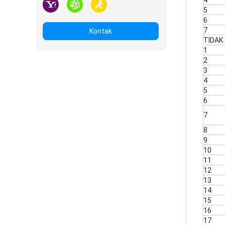
4
5
6
7
Kontak
TIDAK
1
2
3
4
5
6
7
8
9
10
11
12
13
14
15
16
17