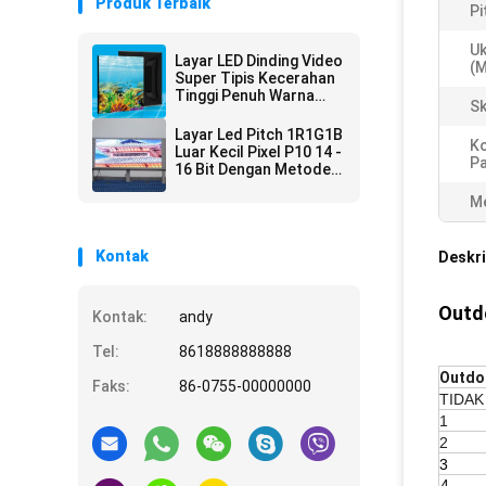
Produk Terbaik
Pi
U
Layar LED Dinding Video
(
Super Tipis Kecerahan
Tinggi Penuh Warna
Sk
SMD IP67 P4 P6 P10
Layar Led Pitch 1R1G1B
K
Luar Kecil Pixel P10 14 -
Pa
16 Bit Dengan Metode
1/2 Scan
Me
Kontak
Deskri
Outdo
Kontak:
andy
Tel:
8618888888888
Outdoo
Faks:
86-0755-00000000
TIDAK
1
2
3