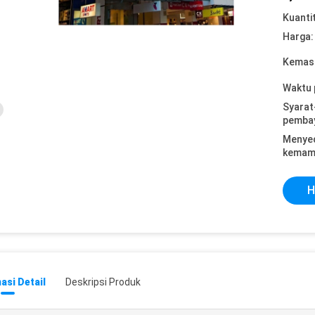
Kuanti
Harga:
Kemasa
Waktu 
Syarat
pemba
Menye
kemam
H
asi Detail
Deskripsi Produk