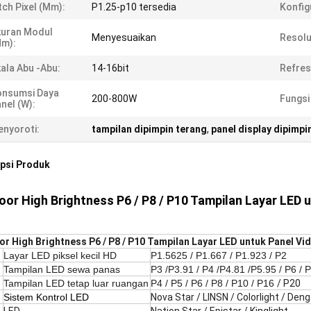
tch Pixel (mm):
P1.25-p10 tersedia
Konfig
kuran Modul
Menyesuaikan
Resolu
mm):
ala Abu -abu:
14-16bit
Refres
onsumsi Daya
200-800W
Fungsi
nel (W):
nyoroti:
tampilan dipimpin terang
,
panel display dipimpi
psi Produk
or High Brightness P6 / P8 / P10 Tampilan Layar LED u
r High Brightness P6 / P8 / P10 Tampilan Layar LED untuk Panel Vid
Layar LED piksel kecil HD
P1.5625 / P1.667 / P1.923 / P2
Tampilan LED sewa panas
P3 /P3.91 / P4 /P4.81 /P5.95 / P6 / 
Tampilan LED tetap luar ruangan
P4 / P5 / P6 / P8 / P10 / P16
/ P20
Sistem Kontrol LED
Nova Star / LINSN / Colorlight / Deng