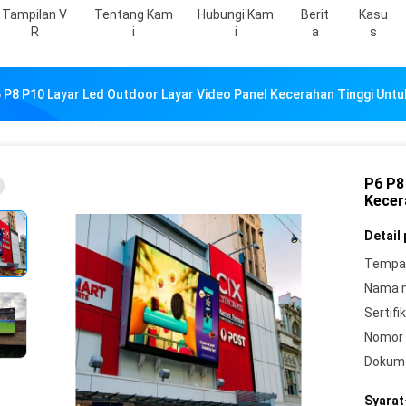
Tampilan V
Tentang Kam
Hubungi Kam
Berit
Kasu
R
I
I
A
S
 P8 P10 Layar Led Outdoor Layar Video Panel Kecerahan Tinggi Untuk
P6 P8
Kecer
Detail
Tempat
Nama 
Sertifik
Nomor 
Dokum
Syarat