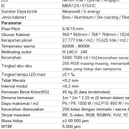
LED
Nation Star / Epistar / Kinglight
IC
MBI5124 / 5153 IC
Sumber Daya listrik
Meanwell / G-energy
Jenis kabinet
Besi / Aluminium / Die-casting / Fib
Parameter
Pixel Pitch
6/8/10 mm
Ukuran Kabinet
960 * 960mm / 768 * 768mm / 102
Kerapatan piksel
27.777 titik / m2 / 15.625 titik / m2 /
Temperatur warna
6000K - 8000K
Melihat
ing
sudut
H:
140
;
V.
: 140
Kecerahan
5500-7500 cd / m2,
kecerahan secar
256 RGB masing-masing, menampilka
Tingkat abu-abu
video yang hidup dan sempurna
Tingkat lampu LED mati
≤0.1 ‰
Tidak Merata
<0,2 mm
Interval modul
<0,2 mm
Kemasan Berat Kotor
(
KG)
45 kg (E.
data terstimulasi)
Dimensi kemasan
1m * 1m * 1,15 m (6 lemari dalam s
Daya maksimal / m2
P6 / P8: 1000 W / m2 P10: 800 W / 
Kecerahan disesuaikan
256 kelas dengan otomatis / warna 
Sinyal masukan
RF, S-video, RGB, RGBHV, YUV, YC 
Masa hidup
≥1 00.000 jam
MTBF
5.000 jam