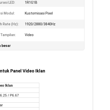
urasi LED:
1R1G1B
si Modul:
Kustomisasi Pixel
h Rate (Hz):
1920/2880/3840Hz
 Tampilan:
Video
n besar
ntuk Panel Video Iklan
eo Iklan
P6.25 / P6.67
ar