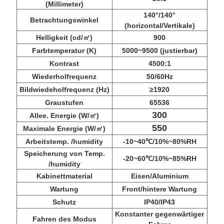
(Millimeter)
140°/140°
Betrachtungswinkel
(horizontal/Vertikale)
Helligkeit (cd/㎡)
900
Farbtemperatur (K)
5000~9500 (justierbar)
Kontrast
4500:1
Wiederholfrequenz
50/60Hz
Bildwiedeholfrequenz (Hz)
≥1920
Graustufen
65536
300
Allee. Energie (W/㎡)
550
Maximale Energie (W/㎡)
Arbeitstemp. /humidity
-10~40℃/10%~80%RH
Speicherung von Temp.
-20~60℃/10%~85%RH
/humidity
Kabinettmaterial
Eisen/Aluminium
Wartung
Front/hintere Wartung
Schutz
IP40/IP43
Konstanter gegenwärtiger
Fahren des Modus