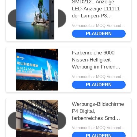
SMD2121 Anzeige
LED-Anzeige 111111
der Lampen-P3
Punkte/sqm Helligkeit
Verhandelbar MOQ:Verhandlung
Pixel-1100 cd/㎡
PLAUDERN
Farbenreiche 6000
Nissen-Helligkeit
Werbung im Freien
SMD2727 LED-
Verhandelbar MOQ:Verhandlung
Anzeigen-P6
PLAUDERN
Werbungs-Bildschirme
P4 Digital,
farbenreiches Smd
führten den Innen
Verhandelbar MOQ:Verhandlung
Bildschirm
PLAUDERN