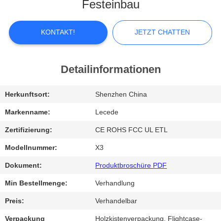
Festeinbau
FABRIK-
AUSFLUG
KONTAKT!
JETZT CHATTEN
QUALITÄTSKONTROLLE
Detailinformationen
TRETEN
Herkunftsort:
Shenzhen China
SIE
Markenname:
Lecede
MIT
Zertifizierung:
CE ROHS FCC UL ETL
UNS
Modellnummer:
X3
IN
Dokument:
Produktbroschüre PDF
VERBINDUNG
Min Bestellmenge:
Verhandlung
Preis:
Verhandelbar
NACHRICHTEN
Verpackung
Holzkistenverpackung, Flightcase-