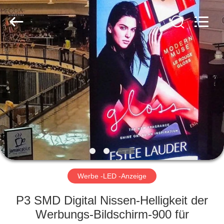
Road
Enterprise
Management
Services
Co.,LTD.
All
Rights
Reserved.
HAUS
Developed
by
ECER
PRODUKTE
VIDEOS
VR
SHOW
Werbe -LED -Anzeige
ÜBER
P3 SMD Digital Nissen-Helligkeit der
UNS
Werbungs-Bildschirm-900 für