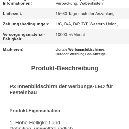
Informationen:
Verpackung, Wabenkisten
FÄLLE
Lieferzeit:
15~30 Tage nach der Anzahlung
Zahlungsbedingungen:
L/C, D/A, D/P, T/T, Western Union,
JETZT
Versorgungsmaterial-
10000 ㎡/Monat
CHATTEN
Fähigkeit:
Markieren:
,
digitale Werbungsbildschirme
Outdoor Werbung Led-Anzeige
BAIDU
Produkt-Beschreibung
SITEMAP
P3 Innenbildschirm der werbungs-LED für
DATENSCHUTZRICHTLINIE
Festeinbau
Produkt-Eigenschaften
1. Hohe Helligkeit und
Definition, umweltfreundlich,