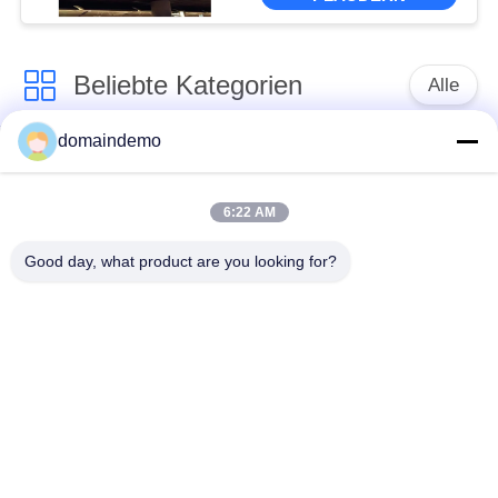
Beliebte Kategorien
Alle
domaindemo
LED-Display mit
Werbe -LED -Anzeige
hoher Helligkeit
6:22 AM
farbenreiche geführte
kleines Pixel -Pitch -
Good day, what product are you looking for?
Anzeige
LED -Display
LED -
LED-Videowand für
Anzeigebildschirm im
den Innenbereich
Freien
LED-Display für den
LED-
Frontdienst
Vorhangbildschirm