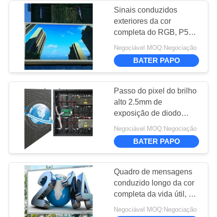
PRIVACIDADE
Sinais conduzidos
exteriores da cor
15
completa do RGB, P5
Display LED de
modo de exploração
Negociável MOQ:Negociação
conduzido programável
serviço frontal
BATER PAPO
da exposição 1/8
Passo do pixel do brilho
alto 2.5mm de
exposição de diodo
emissor de luz da cor
10
Negociável MOQ:Negociação
completa de
BATER PAPO
propaganda exterior
Ecrã de cortina LED
Quadro de mensagens
conduzido longo da cor
completa da vida útil, P5
exposição conduzida
Negociável MOQ:Negociação
SMD exterior 1R1G1B