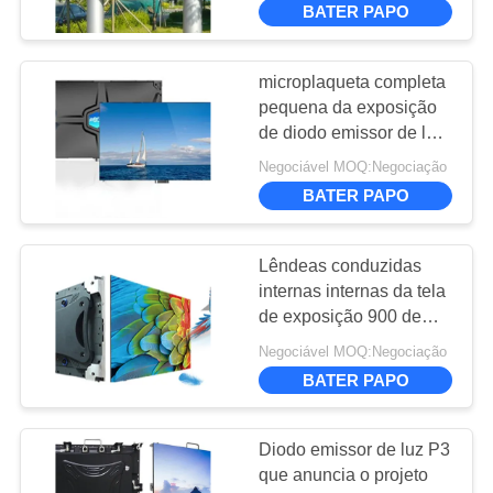
BATER PAPO
26
a fase conduziu a
microplaqueta completa
pequena da exposição
tela
de diodo emissor de luz
HD da cor completa do
Negociável MOQ:Negociação
passo de 1.25mm
BATER PAPO
Epistar para o clube
Lêndeas conduzidas
8
internas internas da tela
Exibição de LED
de exposição 900 de
SMD P1.667 para
transparente
Negociável MOQ:Negociação
shopping
BATER PAPO
Diodo emissor de luz P3
que anuncia o projeto