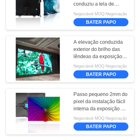
conduziu a tela de
CASOS
exposição 4mm para a
Negociável MOQ:Negociação
barra do entretenimento
22
BATER PAPO
CONVERSAR
Tela de exibição de
AGORA
A elevação conduzida
LED ao ar livre
exterior do brilho das
lêndeas da exposição
BAIDU
1200 da cor P5
Negociável MOQ:Negociação
completa refresca para
BATER PAPO
esportes vivos
MAPA
35
DO
Passo pequeno 2mm do
Parede de Vídeo
SITE
pixel da instalação fácil
interna da exposição de
Led Interna
diodo emissor de luz da
Negociável MOQ:Negociação
POLÍTICA
cor completa para feiras
BATER PAPO
DE
profissionais