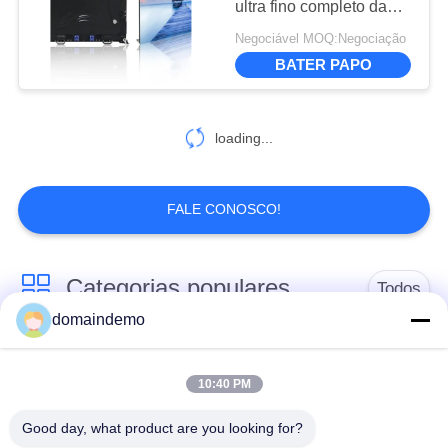
ultra fino completo da
10
exposição de diodo
Negociável MOQ:Negociação
Exposição de diodo
emissor de luz da cor
BATER PAPO
para eventos grandes
emissor de luz do
perímetro do
loading...
estádio
FALE CONOSCO!
10
Exibição do painel
Categorias populares
Todos
de resultados LED
domaindemo
Display LED de alto
Exibição de
brilho
publicidade LED
10:40 PM
Good day, what product are you looking for?
Exibição de LED de
7