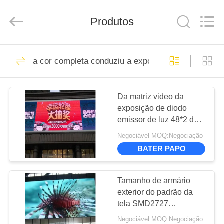
Road
Enterprise
Management
Produtos
Services
Co.,LTD.
All
Rights
Reserved.
CASA
21
Developed
by
a cor completa conduziu a exposição
ECER
Display LED de alto
PRODUTOS
brilho
Da matriz video da
exposição de diodo
VÍDEOS
emissor de luz 48*2 da
cor completa de SMD
Negociável MOQ:Negociação
RGB definição alta
SHOW
BATER PAPO
P6.67
12
DE
Exibição de
RV
Tamanho de armário
exterior do padrão da
publicidade LED
tela SMD2727
SOBRE
960*960mm do diodo
Negociável MOQ:Negociação