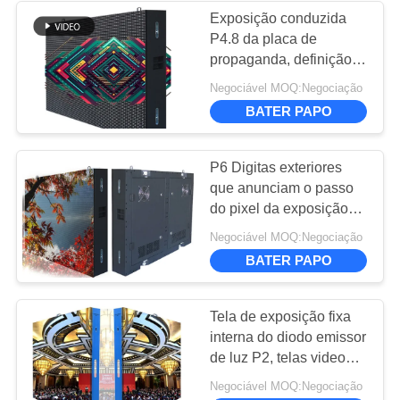
PRIVACIDADE
Exposição conduzida
P4.8 da placa de
15
propaganda, definição
Display LED de
alta das telas de
Negociável MOQ:Negociação
exposição da
serviço frontal
BATER PAPO
propaganda de Digitas
P6 Digitas exteriores
que anunciam o passo
do pixel da exposição
de diodo emissor de luz
10
Negociável MOQ:Negociação
6mm para shopping
BATER PAPO
Ecrã de cortina LED
Tela de exposição fixa
interna do diodo emissor
de luz P2, telas video
conduzidas com armário
Negociável MOQ:Negociação
de aço