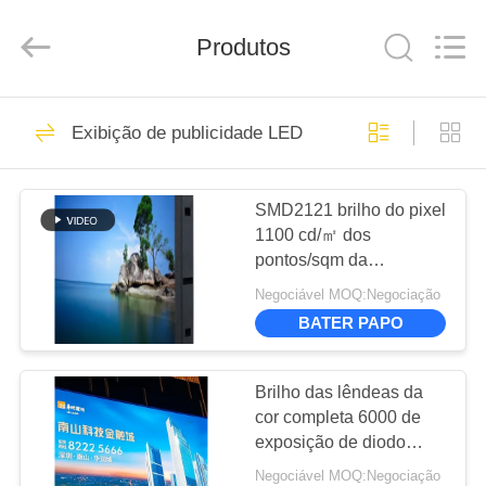
Road
Enterprise
Management
Produtos
Services
Co.,LTD.
All
Rights
Reserved.
CASA
21
Developed
by
Exibição de publicidade LED
ECER
Display LED de alto
PRODUTOS
brilho
SMD2121 brilho do pixel
1100 cd/㎡ dos
VÍDEOS
pontos/sqm da
exposição de diodo
Negociável MOQ:Negociação
emissor de luz 111111
SHOW
BATER PAPO
da propaganda da
12
DE
lâmpada P3
Exibição de
RV
Brilho das lêndeas da
cor completa 6000 de
publicidade LED
exposição de diodo
SOBRE
emissor de luz P6 da
Negociável MOQ:Negociação