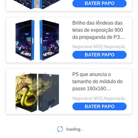
BATER PAPO
26
a fase conduziu a
Brilho das lêndeas das
telas de exposição 900
tela
da propaganda de P3
SMD Digitas para a
Negociável MOQ:Negociação
instalação fixa
BATER PAPO
P5 que anuncia o
8
tamanho do módulo do
Exibição de LED
passo 160x160
milímetro do pixel da
transparente
Negociável MOQ:Negociação
tela de exposição 5mm
BATER PAPO
do diodo emissor de luz
loading...