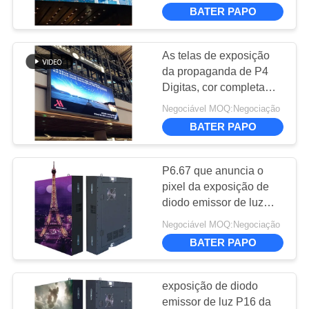
NÓS
propaganda SMD2727
BATER PAPO
exterior
EXCURSÃO
As telas de exposição
13
DA
da propaganda de P4
a cor completa
Digitas, cor completa
FÁBRICA
Smd conduziram a tela
conduziu a
Negociável MOQ:Negociação
de exposição interna
BATER PAPO
CONTROLE
exposição
DA
P6.67 que anuncia o
QUALIDADE
pixel da exposição de
diodo emissor de luz
27
22500dots/㎡ com
CONTACTE-
Negociável MOQ:Negociação
Exibição de LED de
grande ângulo de visão
BATER PAPO
NOS
pequeno pixel de
exposição de diodo
pixel
NOTÍCIA
emissor de luz P16 da