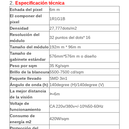
2.
Especificación técnica
Echada del pixel
6m m
El componer del
1R1G1B
pixel
Densidad
27,777dots/m2
Resolución del
32 puntos del dots* 16
módulo
Tamaño del módulo
192m m * 96m m
Tamaño de
576mm*576m m o diseño
gabinete estándar
Peso por sqm
35 Kg/sqm
Brillo de la blancura
5500-7500 cd/sqm
Paquete llevado
SMD 3in1
Ángulo de onda (h)
140degree (H)/140degree (V)
La mejor distancia
>
=6m
de la visión
Voltaje de
CA 220v/380v+/-10%50-60Hz
funcionamiento
Consumo de
420W/sqm
energía m2
Protección del