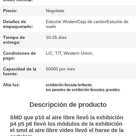
NOTICIAS
Precio:
Negotiate
Detalles de
Estuche Woden/Caja de cartón/Estuche de
empaquetado:
vuelo
CASOS
Tiempo de
10-25 días
entrega:
CHATEA
Condiciones de
L/C, T/T, Western Union,
pago:
AHORA
Capacidad de la
50000 por mes
fuente:
BAIDU
Alta luz:
,
exhibición llevada brillante
los paneles de exhibición llevados grandes
MAPA
Descripción de producto
DEL
SITIO
SMD que p10 al aire libre llevó la exhibición
p4 p5 p6 llevó los módulos de la exhibición
el smd al aire libre video llevó el harse de la