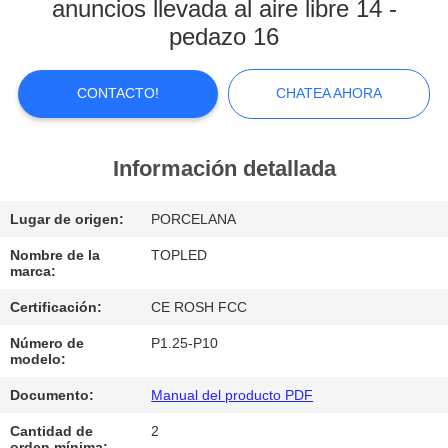
anuncios llevada al aire libre 14 -
VIAJE
pedazo 16
DE
CONTACTO!
CHATEA AHORA
LA
FÁBRICA
Información detallada
CONTROL
Lugar de origen:
PORCELANA
DE
Nombre de la
TOPLED
CALIDAD
marca:
Certificación:
CE ROSH FCC
ÉNTRENOS
Número de
P1.25-P10
EN
modelo:
CONTACTO
Documento:
Manual del producto PDF
CON
Cantidad de
2
orden mínima: