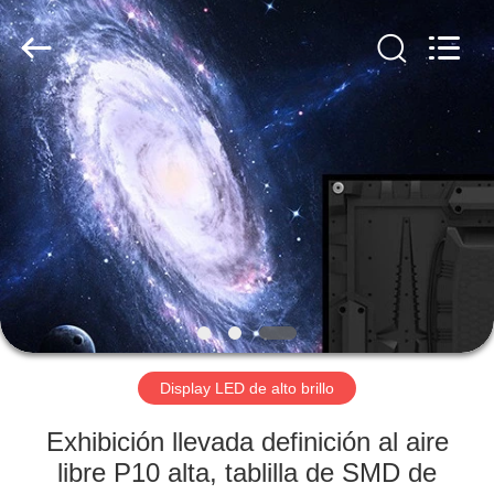
Silk
Road
Enterprise
Management
Services
Co.,LTD.
All
Rights
HOGAR
Reserved.
Developed
by
ECER
PRODUCTOS
VIDEOS
VR
SHOW
Display LED de alto brillo
SOBRE
Exhibición llevada definición al aire
NOSOTROS
libre P10 alta, tablilla de SMD de