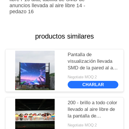
productos similares
Pantalla de
visualización llevada
SMD de la pared al aire
libre, haciendo
Negotiate MOQ:2
publicidad de la
CHARLAR
reproducción de vídeo
llevada P6 P8 P10
1R1G1B
200 - brillo a todo color
llevado al aire libre de
la pantalla de
visualización 800W P6
Negotiate MOQ:2