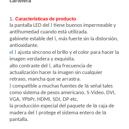
POLÍTICA
cartelera
DE
1.
Características de producto
PRIVACIDAD
l
la pantalla LED del
tiene buenos impermeable y
antihumedad cuando está utilizada.
l
gabinete estable del
, más fuerte sin la distorsión,
antioxidante.
el l
ajusta síncrono el brillo y el color para hacer la
imagen verdadera y exquisita.
l
alto contraste del
, alta frecuencia de
actualización hacer la imagen sin cualquier
retraso, mancha que se arrastra.
l
la
compatible a muchas fuentes de
señal tales
como sistema de pesos americano, S-Video, DVI,
VGA, YPbPr, HDMI, SDI, DP etc.
la
la producción especial del paquete de
caja de
l
la
madera del
protege el sistema entero de
pantalla.