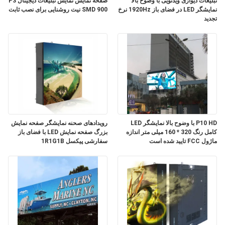
تبلیغات دیواری ویدئویی با وضوح بالا
صفحه نمایش نمایش تبلیغات دیجیتال P3
نمایشگر LED در فضای باز 1920Hz نرخ
SMD 900 نیت روشنایی برای نصب ثابت
تجدید
موارد
الان
چت
کن
BAIDU
P10 HD با وضوح بالا نمایشگر LED
رویدادهای صحنه نمایشگر صفحه نمایش
کامل رنگ 320 * 160 میلی متر اندازه
بزرگ صفحه نمایش LED با فضای باز
ماژول FCC تایید شده است
سفارشی پیکسل 1R1G1B
نقشه
سایت
سیاست
حفظ