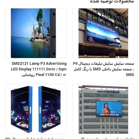
محصولات توصیه شده
ما
تور
کارخانه
کنترل
کیفیت
صفحه نمایش نمایش تبلیغات دیجیتال P4
SMD2121 Lamp P3 Advertising
، صفحه نمایش داخلی SMD با رنگ کامل
LED Display 111111 Dots / Sqm
SMD
Pixel 1100 Cd / ㎡ روشنایی
با
ما
تماس
بگیرید
اخبار