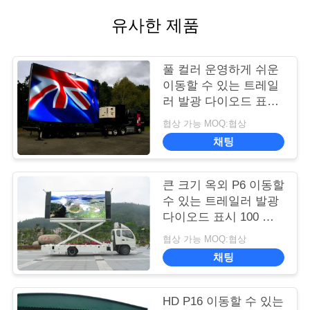
유사한 제품
풀 컬러 운영하게 쉬운
이동할 수 있는 트레일
러 발광 다이오드 표시
게시판 SMD2727 LED
협상 가능 MOQ:협상
유형
채팅
큰 크기 옥외 P6 이동할
수 있는 트레일러 발광
다이오드 표시 100 수
준 광도 통제
협상 가능 MOQ:협상
채팅
HD P16 이동할 수 있는