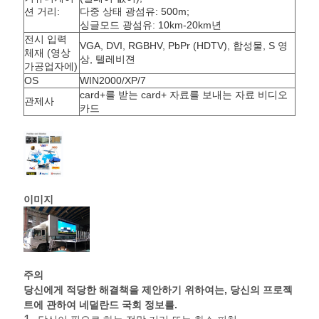
인
션 거리:
다중 상태 광섬유: 500m;
정
싱글모드 광섬유: 10km-20km년
전시 입력
VGA, DVI, RGBHV, PbPr (HDTV), 합성물, S 영
체재 (영상
보
상, 텔레비젼
가공업자에)
OS
WIN2000/XP/7
보
card+를 받는 card+ 자료를 보내는 자료 비디오
관제사
카드
호
정
책
이미지
주의
당신에게 적당한 해결책을 제안하기 위하여는, 당신의 프로젝
트에 관하여 네덜란드 국회 정보를.