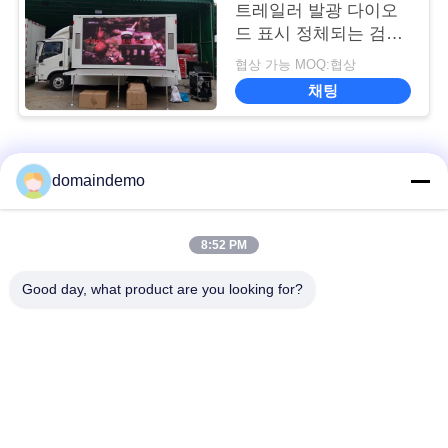
트레일러 발광 다이오
드 표시 정체되는 검사
디자인 15 - 200m 시거
협상 가능 MOQ:협상
리
채팅
모든
domaindemo
높은 밝기 LED 디스
8:52 PM
광고 LED 디스플레이
플레이
Good day, what product are you looking for?
풀 컬러 LED 디스플
작은 픽셀 피치 LED
레이
디스플레이
실외 LED 디스플레이
실내 지도된 영상 벽
화면