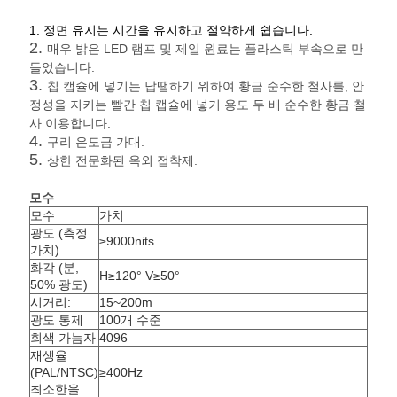
요
1. 정면 유지는 시간을 유지하고 절약하게 쉽습니다.
2.
매우 밝은 LED 램프 및 제일 원료는 플라스틱 부속으로 만
뉴
들었습니다.
3.
칩 캡슐에 넣기는 납땜하기 위하여 황금 순수한 철사를, 안
스
정성을 지키는 빨간 칩 캡슐에 넣기 용도 두 배 순수한 황금 철
사 이용합니다.
4.
구리 은도금 가대.
5.
경
상한 전문화된 옥외 접착제.
우
모수
모수
가치
광도 (측정
≥9000nits
가치)
지
화각 (분,
H≥120° V≥50°
50% 광도)
금
시거리:
15~200m
광도 통제
100개 수준
채
회색 가늠자
4096
재생율
팅
(PAL/NTSC)
≥400Hz
최소한을