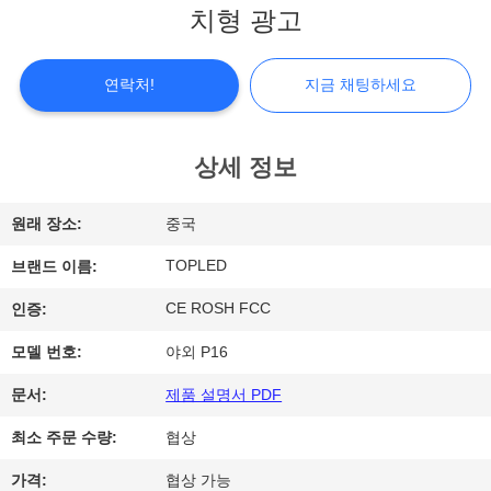
치형 광고
쇼
연락처!
지금 채팅하세요
우
리
상세 정보
에
원래 장소:
중국
대
TOPLED
브랜드 이름:
하
CE ROSH FCC
인증:
여
모델 번호:
야외 P16
공
문서:
제품 설명서 PDF
장
최소 주문 수량:
협상
여
가격:
협상 가능