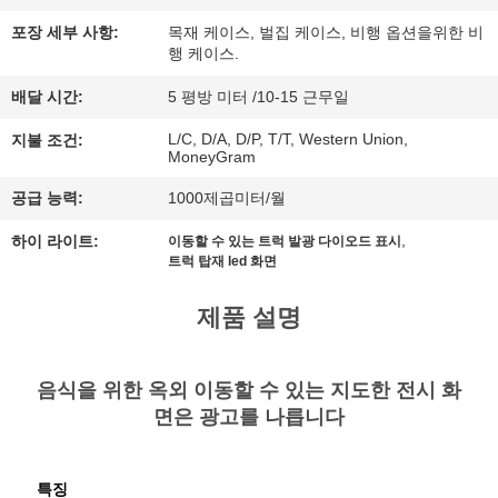
행
포장 세부 사항:
목재 케이스, 벌집 케이스, 비행 옵션을위한 비
행 케이스.
배달 시간:
5 평방 미터 /10-15 근무일
품
L/C, D/A, D/P, T/T, Western Union,
지불 조건:
질
MoneyGram
관
공급 능력:
1000제곱미터/월
,
리
하이 라이트:
이동할 수 있는 트럭 발광 다이오드 표시
트럭 탑재 led 화면
제품 설명
연
락
음식을 위한 옥외 이동할 수 있는 지도한 전시 화
주
면은 광고를 나릅니다
세
특징