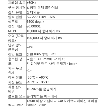
하
프레임 속도
≥60Hz
구동 장치형
일정한 현재 드라이브
세
검사 유형
정체되는
입력 전압
AC 220/110V±15%
요
색온도
6500 deg. k
결점 비율
≤0.00001
MTBF
10,000 더 중대하게 hs
BAIDU
수명 (50%
100,000 더 중대하게 hs
광도)
단위 광도
≤4%
균등성
사
진입 보호
정면 IP65 후방 IP43
청초한 정
다음 1 ≤0.5mm에 각 화소;
이
도:
각 2 이웃 단위 사이 틈새기
<1mm>
지구 누설
트
<1>
현재
작용 온도
-30°C ~ +60°C
맵
저장 온도
-40°C ~ +85°C
작동 습도
10~96%를 운영하기
범위
개
콘트롤 모드
동기화하는 어구에서
130m 이상 아닙니다 Cat.5 커뮤니케이션 케이블
커뮤니케이
(릴레이 없이);