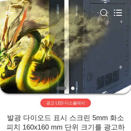
Copyright
©
2020
-
2026
Beijing
Silk
Road
집
Enterprise
Management
Services
Co.,LTD.
All
Rights
제
Reserved.
Developed
by
품
ECER
동
영
광고 LED 디스플레이
상
발광 다이오드 표시 스크린 5mm 화소
VR
피치 160x160 mm 단위 크기를 광고하