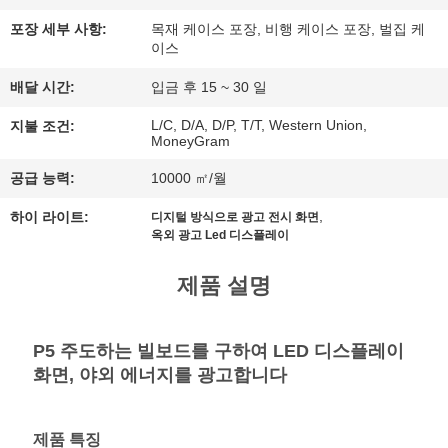
행
포장 세부 사항:
목재 케이스 포장, 비행 케이스 포장, 벌집 케
이스
배달 시간:
입금 후 15 ~ 30 일
품
L/C, D/A, D/P, T/T, Western Union,
지불 조건:
질
MoneyGram
관
공급 능력:
10000 ㎡/월
,
리
하이 라이트:
디지털 방식으로 광고 전시 화면
옥외 광고 Led 디스플레이
제품 설명
연
락
P5 주도하는 빌보드를 구하여 LED 디스플레이
주
화면, 야외 에너지를 광고합니다
세
제품 특징