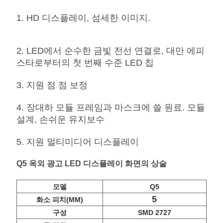
요
1. HD 디스플레이, 섬세한 이미지.
뉴
2. LED에서 순수한 금빛 전선 연결로, 대만 에피
스
스타로부터의 첫 번째 수준 LED 칩
3. 지원 점 점 보정
경
4. 장대하 모듈 프레임과 마스크에 쓸 원료. 모듈
우
설계, 손쉬운 유지보수
5. 지원 멀티미디어 디스플레이
지
Q5 옥외 광고 LED 디스플레이 화면의 상술
금
채
모델
Q5
5
화소 피치(MM)
팅
구성
SMD 2727