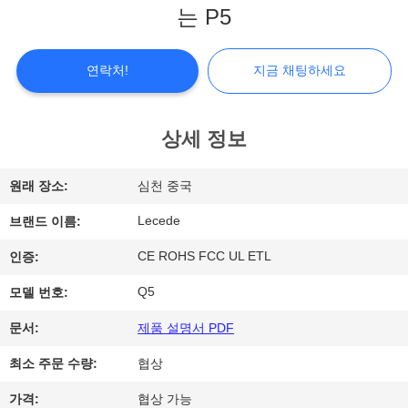
는 P5
쇼
연락처!
지금 채팅하세요
우
리
상세 정보
에
원래 장소:
심천 중국
대
Lecede
브랜드 이름:
하
CE ROHS FCC UL ETL
인증:
여
Q5
모델 번호:
공
문서:
제품 설명서 PDF
장
최소 주문 수량:
협상
여
가격:
협상 가능