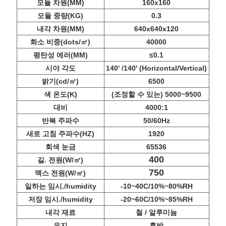
하
모듈 차원(MM)
160x160
모듈 중량(KG)
0.3
세
내각 차원(MM)
640x640x120
요
화소 비중(dots/㎡)
40000
평탄성 에러(MM)
≤0.1
시야 각도
140' /140' (Horizontal/Vertical)
BAIDU
밝기(cd/㎡)
6500
색 온도(K)
(조정할 수 있는) 5000~9500
사
대비
4000:1
반복 주파수
50/60Hz
이
새로 고침 주파수(HZ)
1920
회색 눈금
65536
트
400
길. 전원(W/㎡)
맵
750
맥스 전원(W/㎡)
일하는 임시./humidity
-10~40C/10%~80%RH
저장 임시./humidity
-20~60C/10%~85%RH
개
내각 재료
철 / 알루미늄
유지
후방