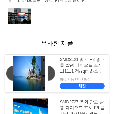
환기
에, 실제로 모든 기상 상태에서 믿을 만합니다.
유사한 제품
SMD2121 램프 P3 광고
물 발광 다이오드 표시
111111 점/sqm 화소
1100 cd/㎡ 광도
협상 가능 MOQ:협상
채팅
SMD2727 옥외 광고 발
광 다이오드 표시 P6 풀
컬러 6000 Nits 광도