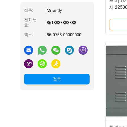
큰 시야
시 225
접촉:
Mr. andy
P6.67
전화 번
8618888888888
호:
팩스:
86-0755-00000000
접촉