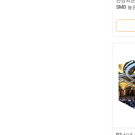
찬성되는 
SMD 높
10mm 
P2 실내