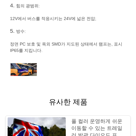
인
4.
힘의 광범위:
정
12V에서 버스를 적응시키는 24V에 넓은 전압;
보
5.
방수:
보
정면 PC 보호 및 옥외 SMD가 지도된 상태에서 램프는, 표시
호
IP65를 지킵니다.
정
책
유사한 제품
풀 컬러 운영하게 쉬운
이동할 수 있는 트레일
러 발광 다이오드 표시