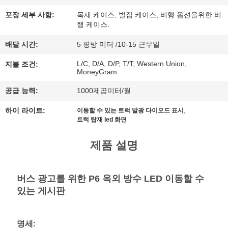
행
포장 세부 사항:
목재 케이스, 벌집 케이스, 비행 옵션을위한 비
행 케이스.
배달 시간:
5 평방 미터 /10-15 근무일
품
L/C, D/A, D/P, T/T, Western Union,
지불 조건:
질
MoneyGram
관
공급 능력:
1000제곱미터/월
,
리
하이 라이트:
이동할 수 있는 트럭 발광 다이오드 표시
트럭 탑재 led 화면
제품 설명
연
락
버스 광고를 위한 P6 옥외 방수 LED 이동할 수
주
있는 게시판
세
명세: