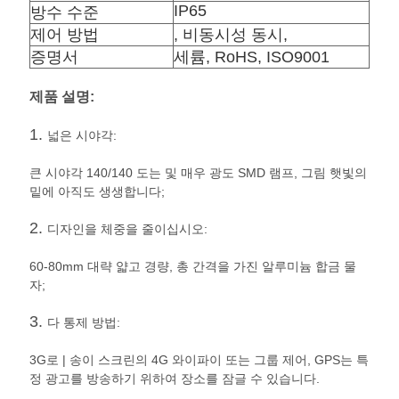
하
IP65
방수 수준
제어 방법
, 비동시성 동시,
세
증명서
세륨, RoHS, ISO9001
요
제품 설명:
BAIDU
1.
넓은 시야각:
큰 시야각 140/140 도는 및 매우 광도 SMD 램프, 그림 햇빛의
사
밑에 아직도 생생합니다;
이
2.
디자인을 체중을 줄이십시오:
트
60-80mm 대략 얇고 경량, 총 간격을 가진 알루미늄 합금 물
자;
맵
3.
다 통제 방법:
개
3G로 | 송이 스크린의 4G 와이파이 또는 그룹 제어, GPS는 특
정 광고를 방송하기 위하여 장소를 잠글 수 있습니다.