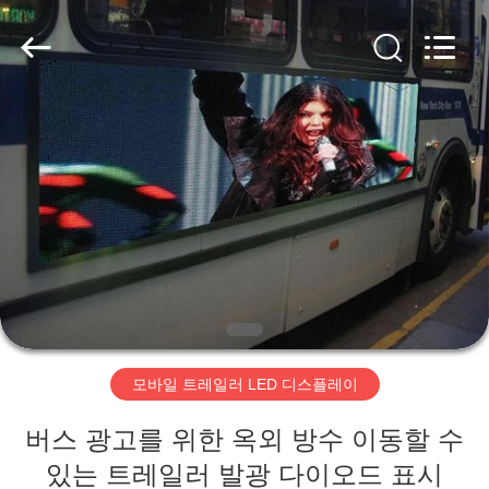
Copyright
©
2020
-
2026
Beijing
Silk
Road
집
Enterprise
Management
Services
Co.,LTD.
All
Rights
제
Reserved.
Developed
by
품
ECER
동
영
모바일 트레일러 LED 디스플레이
상
버스 광고를 위한 옥외 방수 이동할 수
VR
있는 트레일러 발광 다이오드 표시