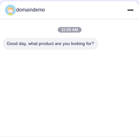
모든
domaindemo
높은 밝기 LED 디스
11:55 AM
광고 LED 디스플레이
플레이
Good day, what product are you looking for?
풀 컬러 LED 디스플
작은 픽셀 피치 LED
레이
디스플레이
실외 LED 디스플레이
실내 지도된 영상 벽
화면
프런트 서비스 LED
LED 커튼 스크린
디스플레이