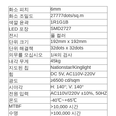
요
6mm
화소 피치
27777dots/sq.m
화소 조밀도
뉴
1R1G1B
색깔 윤곽
SMD2727
스
LED 포장
전시
풀 컬러
192mm x 192mm
단위 크기
경
32dots x 32dots
단위 해결책
의무를 모십시오
1/4의 검사
우
45kg
내각 무게
Nationstar/Kinglight
지도된 칩
DC 5V, AC110V-220V
힘
지
≥6500 cd/sqm
광도
금
H: 140°; V: 140°
시야각
AC110V/220V ±10%, 50HZ
전원 입력
채
온도
-40℃~+65℃
MTBF
팅
>
10,000 시간
수명
>
100,000 시간