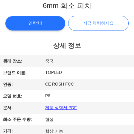
6mm 화소 피치
쇼
연락처!
지금 채팅하세요
우
리
상세 정보
에
원래 장소:
중국
대
TOPLED
브랜드 이름:
하
CE ROSH FCC
인증:
여
P6
모델 번호:
공
문서:
제품 설명서 PDF
장
최소 주문 수량:
협상
여
가격:
협상 가능