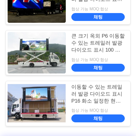
게시판 SMD2727 LED
협상 가능 MOQ:협상
유형
채팅
큰 크기 옥외 P6 이동할
수 있는 트레일러 발광
다이오드 표시 100 수
준 광도 통제
협상 가능 MOQ:협상
채팅
이동할 수 있는 트레일
러 발광 다이오드 표시
P16 화소 일정한 현재
구동 장치형 광고
협상 가능 MOQ:협상
채팅