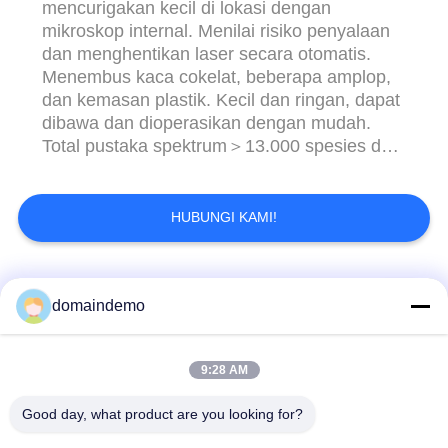
mencurigakan kecil di lokasi dengan
mikroskop internal. Menilai risiko penyalaan
dan menghentikan laser secara otomatis.
Menembus kaca cokelat, beberapa amplop,
dan kemasan plastik. Kecil dan ringan, dapat
dibawa dan dioperasikan dengan mudah.
Total pustaka spektrum＞13.000 spesies dan
pustaka spektrum selundupan＞3.000
spesies. Dukungan untuk berbagai bahasa.
Pustaka Internal: Narkotika dan prekursor:
HUBUNGI KAMI!
he-roin, mor-phine, metham-phetamine, ke-
tamine, co-caine, MD-MA, fen-tanyl, ...
Bad Request
Semua
domaindemo
Layar LED dengan
9:28 AM
Layar LED iklan
kecerahan tinggi
Good day, what product are you looking for?
layar dipimpin penuh
Tampilan LED Pitch