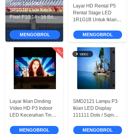
Layar Led Pitch
Layar HD Rental P5
TUR
1R1G1B Luar Kecil
Rental Stage LED
Pixel P10 14 - 16 Bit
PABRIK
1R1G1B Untuk Iklan
Dengan Metode 1/2
Komersial
Scan
MENGOBROL
MENGOBROL
KONTROL
KUALITAS
HOT
HUBUNGI
KAMI
BERITA
Layar Iklan Dinding
SMD2121 Lampu P3
Video HD P3 Indoor
Iklan LED Display
KASUS
LED Kecerahan Tinggi
111111 Dots / Sqm
3 - 15m Jarak
Pixel 1100 Cd / ㎡
Pandang
Kecerahan
MENGOBROL
MENGOBROL