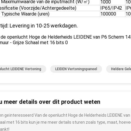
 Maximumwaarde van de inputmacht (W/㎡)
1000
10
ssificatie (Voorzijde/Achtergedeelte)
IP65/IP42
IP
 Typische Waarde (uren)
100000
10
tijd: Levering in 10-25 werkdagen.
lucht LEIDENE Vertoning
LEIDEN Vertoningspaneel
Heldere Gel
 u meer details over dit product weten
ben geïnteresseerd Van de openlucht Hoge de Helderheids LEIDENE van
aal met 16 bits kun je me meer details sturen zoals type, maat, hoevee
ankt!