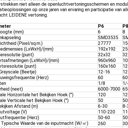
rstrekken niet alleen de openluchtvertoningsschermen en module
latieoplossingen op onze jaren van ervaring en participatie van
ucht LEIDENE vertoning.
meter
P6
P
hoogte (mm)
6
8
nkapseling
SMD3535
S
ichtheid (Pixel/sq.m.)
27777
15
edimensies (LxWxH)/(mm)
192x192
25
eresolutie (punt)
32x32
32
etsafmetingen (LxWxH)/(mm)
960x960
10
tsresolutie (punt)
160x160
12
Grayscale (Beetje)
12-16
12
euwingsfrequentie (Herz)
60
60
ten
1/8
1/
rheid (neet)
6000-7000
65
le Horizontale het Bekijken Hoek (°)
120
12
le Verticale het Bekijken Hoek (°)
50
50
ekijken Afstand (m)
6-30
8-
putvoltage (V)
110-220
11
putfrequentie (Herz)
50-60
50
 Typische Waarde van de inputmacht (W/㎡)
260
30