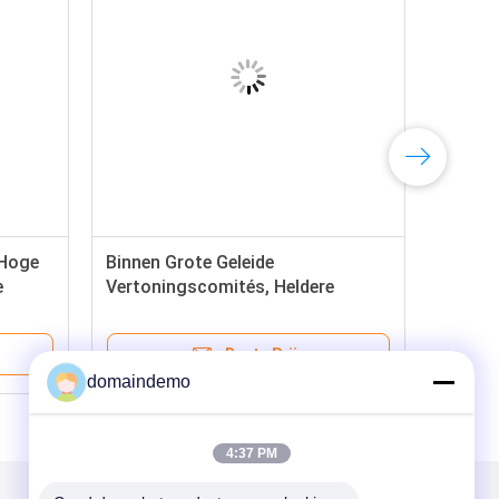
 Hoge
Binnen Grote Geleide
e
Vertoningscomités, Heldere
en
Geleide Vertoning 1/8 de Plicht van
de Aftastenaandrijving
Beste Prijs
domaindemo
4:37 PM