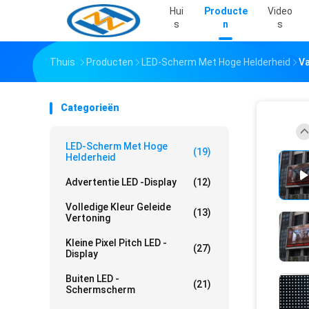
Hui
Producte
Video
S
N
S
Thuis
Producten
LED-Scherm Met Hoge Helderheid
Va
Categorieën
LED-Scherm Met Hoge
(19)
Helderheid
Advertentie LED -display
(12)
Volledige Kleur Geleide
(13)
Vertoning
Kleine Pixel Pitch LED -
(27)
Display
Buiten LED -
(21)
Schermscherm