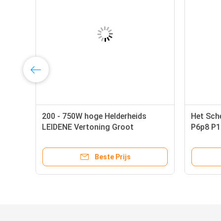
200 - 750W hoge Helderheids
Het Sch
LEIDENE Vertoning Groot
P6p8 P1
ad
Reclameaanplakbord P6 P8 P10
Vertoni
P16
Reclam
Beste Prijs