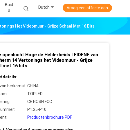
Baid
Dutch
Vraag een offerte aan
U
onings Het Videomuur - Grijze Schaal Met 16 Bits
e openlucht Hoge de Helderheids LEIDENE van
herm 14 Vertonings het Videomuur - Grijze
l met 16 bits
tdetails:
 van herkomst:
CHINA
aam:
TOPLED
cering:
CE ROSH FCC
nummer:
P1.25-P10
ent:
Productenbrochure PDF
n & Verzenden Algemene voorwaarden: