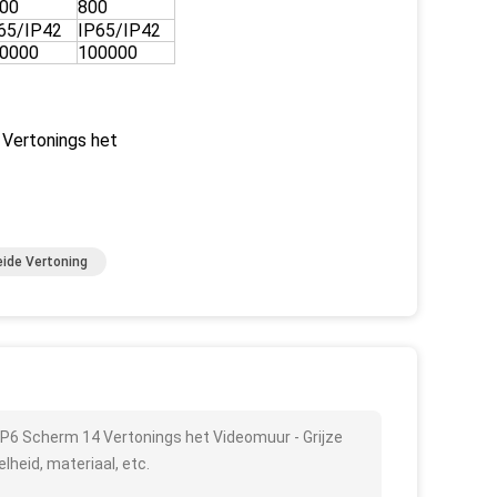
00
800
65/IP42
IP65/IP42
0000
100000
eide Vertoning
 P6 Scherm 14 Vertonings het Videomuur - Grijze
lheid, materiaal, etc.