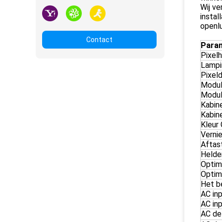
Wij ve
instal
openl
Contact
Para
Pixel
Lampi
Pixeld
Modul
Modul
Kabin
Kabine
Kleur 
Verni
Aftas
Helde
Optima
Optima
Het b
AC in
AC in
AC de