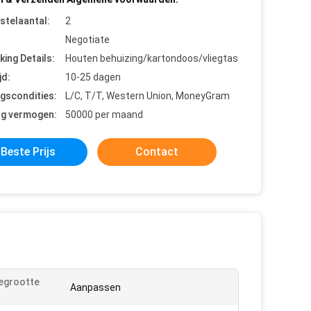
stelaantal:
2
Negotiate
king Details:
Houten behuizing/kartondoos/vliegtas
jd:
10-25 dagen
ngscondities:
L/C, T/T, Western Union, MoneyGram
ng vermogen:
50000 per maand
Beste Prijs
Contact
egrootte
Aanpassen