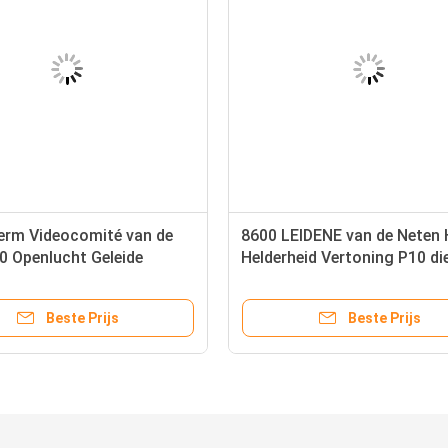
erm Videocomité van de
8600 LEIDENE van de Neten
0 Openlucht Geleide
Helderheid Vertoning P10 di
ng Hoge Helderheid voor
1R1G1B 10m Afstand bekijk
e
Beste Prijs
Beste Prijs