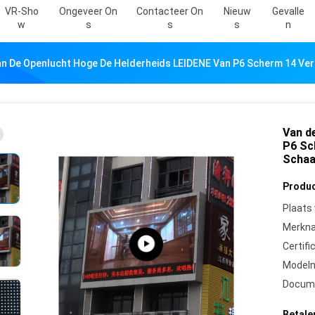
VR-Sho
Ongeveer On
Contacteer On
Nieuw
Gevalle
W
S
S
S
N
n De Openlucht Hoge De Helderheids LEIDENE Van P6 Scherm 14 Vert
Van d
P6 Sc
Schaa
Produc
Plaats
Merkn
Certifi
Model
Docum
Betale