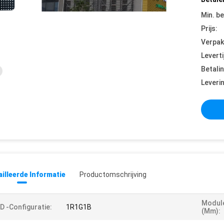
Min. be
Prijs:
Verpak
Leverti
Betali
Leveri
illeerde Informatie
Productomschrijving
Modul
D -configuratie:
1R1G1B
(mm):