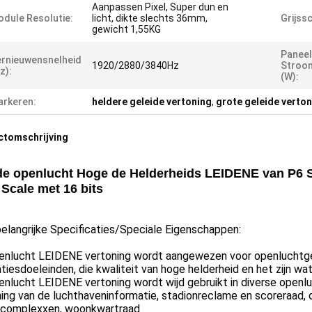
Aanpassen Pixel, Super dun en
dule Resolutie:
licht, dikte slechts 36mm,
Grijss
gewicht 1,55KG
Paneel
rnieuwensnelheid
1920/2880/3840Hz
Stroom
z):
(W):
rkeren:
heldere geleide vertoning
,
grote geleide verto
ctomschrijving
de openlucht Hoge de Helderheids LEIDENE van P6 S
Scale met 16 bits
elangrijke Specificaties/Speciale Eigenschappen:
enlucht LEIDENE vertoning wordt aangewezen voor openluchtgeb
tiesdoeleinden, die kwaliteit van hoge helderheid en het zijn wat
nlucht LEIDENE vertoning wordt wijd gebruikt in diverse openl
ing van de luchthaveninformatie, stadionreclame en scoreraad, 
lcomplexxen, woonkwartraad