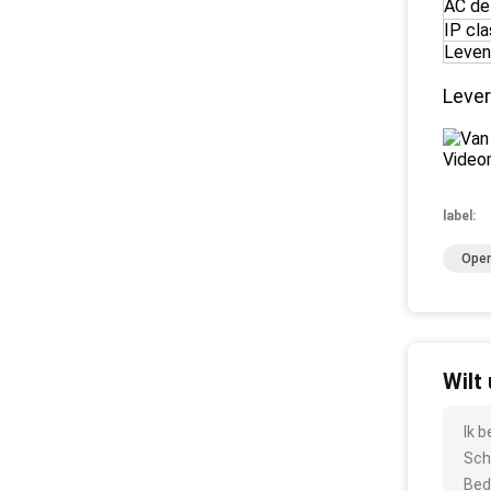
AC de
IP cla
Leven
Lever
label:
Open
Wilt
Ik 
Sch
Bed