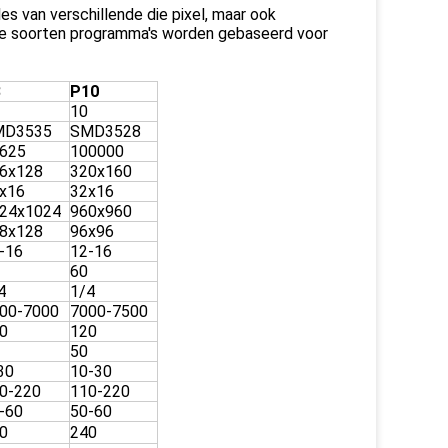
s van verschillende die pixel, maar ook
 alle soorten programma's worden gebaseerd voor
8
P10
10
MD3535
SMD3528
625
100000
6x128
320x160
x16
32x16
24x1024
960x960
8x128
96x96
-16
12-16
60
4
1/4
00-7000
7000-7500
0
120
50
30
10-30
0-220
110-220
-60
50-60
0
240