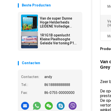
Beste Producten
Mo
Van de super Dunne
Ve
Hoge Helderheids
(H
LEIDENE Volledige
Kleur SMD IP67 P4 P6
P10 Vertonings de
1R1G1B openlucht
Ma
Videomuur
Kleine Pixelhoogte
Geleide Vertoning P10
14 - met 16 bits met 1/2
Produ
Aftastenmethode
Van 
Contacten
Grey 
Contacten:
andy
Zeer b
Tel.:
8618888888888
De op
Fax:
86-0755-00000000
presta
De ope
verton
winke