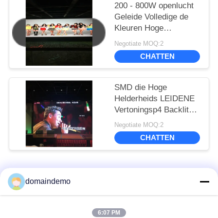
200 - 800W openlucht
Geleide Volledige de
Kleuren Hoge
Helderheid die van het
Negotiate MOQ:2
Vertoningsscherm P6
CHATTEN
SMD 200 adverteren -
Openlucht Geleide de
Vertoningspuinkegel
SMD die Hoge
van 800W
Helderheids LEIDENE
Vertoningsp4 Backlit
Openlucht Volledige
Negotiate MOQ:2
Kleur 1R1G1B
CHATTEN
adverteren
populaire categorieën
Alle
domaindemo
LED-scherm met
Advertentie LED -
6:07 PM