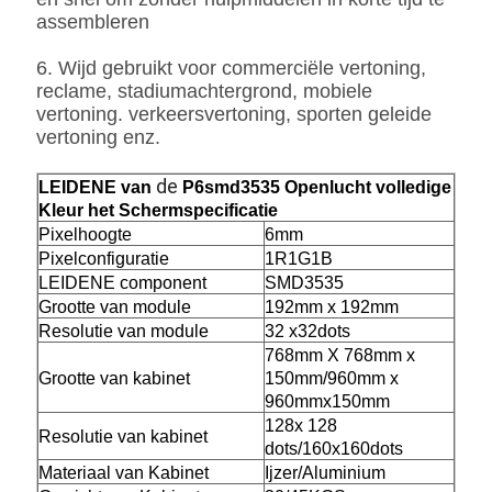
assembleren
6. Wijd gebruikt voor commerciële vertoning,
reclame, stadiumachtergrond, mobiele
vertoning. verkeersvertoning, sporten geleide
vertoning enz.
de
LEIDENE van
P6
smd3535
Openlucht volledige
Kleur het Schermspecificatie
Pixelhoogte
6mm
Pixelconfiguratie
1R1G1B
LEIDENE component
SMD3535
Grootte van module
192
mm
x 192
mm
Resolutie van module
32
x
32dots
768mm X 768mm x
Grootte van kabinet
150mm/960mm
x
960
mmx
150
mm
128x 128
Resolutie van kabinet
dots/160x160dots
Materiaal van Kabinet
Ijzer/Aluminium