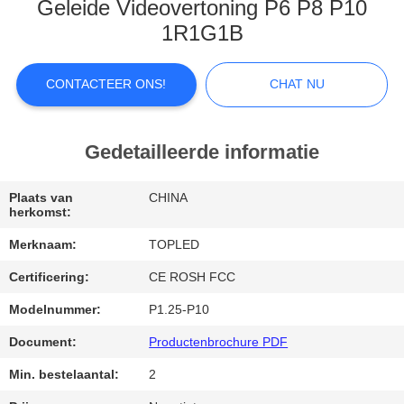
Geleide Videovertoning P6 P8 P10
FABRIEKSREIS
1R1G1B
KWALITEITSCONTROLE
CONTACTEER ONS!
CHAT NU
CONTACTEER
Gedetailleerde informatie
ONS
Plaats van
CHINA
herkomst:
NIEUWS
Merknaam:
TOPLED
Certificering:
CE ROSH FCC
GEVALLEN
Modelnummer:
P1.25-P10
CHAT
Document:
Productenbrochure PDF
NU
Min. bestelaantal:
2