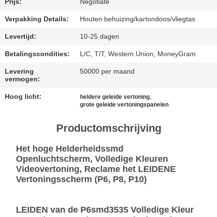
Prijs:
Negotiate
BAIDU
Verpakking Details:
Houten behuizing/kartondoos/vliegtas
Levertijd:
10-25 dagen
SITEMAP
Betalingscondities:
L/C, T/T, Western Union, MoneyGram
Levering
50000 per maand
PRIVACYBELEID
vermogen:
Hoog licht:
,
heldere geleide vertoning
grote geleide vertoningspanelen
Productomschrijving
Het hoge Helderheidssmd
Openluchtscherm, Volledige Kleuren
Videovertoning, Reclame het LEIDENE
Vertoningsscherm (P6, P8, P10)
LEIDEN van de P6smd3535 Volledige Kleur