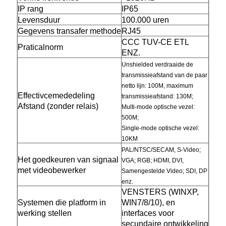
IP rang
IP65
Levensduur
100.000 uren
Gegevens transafer methode
RJ45
CCC TUV-CE ETL
Praticalnorm
ENZ.
Unshielded verdraaide de
transmissieafstand van de paar
netto lijn: 100M, maximum
Effectivcemededeling
transmissieafstand: 130M;
Afstand (zonder relais)
Multi-mode optische vezel:
500M;
Single-mode optische vezel:
10KM
PAL/NTSC/SECAM, S-Video;
Het goedkeuren van signaal
VGA; RGB; HDMI, DVI,
met videobewerker
Samengestelde Video; SDI, DP
enz.
VENSTERS (WINXP,
Systemen die platform in
WIN7/8/10), en
werking stellen
interfaces voor
secundaire ontwikkeling