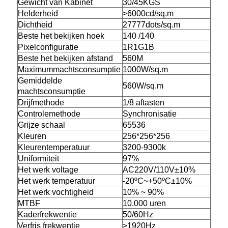
Gewicht van Kabinet
30/45KGS
Helderheid
>6000cd/sq.m
Dichtheid
27777dots/sq.m
Beste het bekijken hoek
140 /140
Pixelconfiguratie
1R1G1B
Beste het bekijken afstand
560M
Maximummachtsconsumptie
1000W/sq.m
Gemiddelde
560W/sq.m
machtsconsumptie
Drijfmethode
1/8 aftasten
Controlemethode
Synchronisatie
Grijze schaal
65536
Kleuren
256*256*256
Kleurentemperatuur
3200-9300k
Uniformiteit
97%
Het werk voltage
AC220V/110V±10%
Het werk temperatuur
-20
ºC~+50ºC±10%
Het werk vochtigheid
10%
~
90%
MTBF
10.000 uren
Kaderfrekwentie
50/60Hz
Verfris frekwentie
>1920Hz