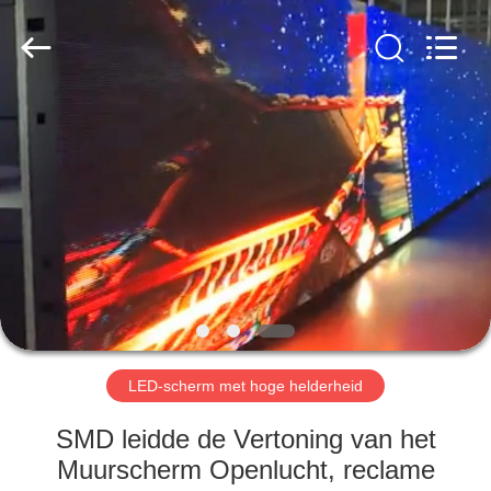
Road
Enterprise
Management
Services
Co.,LTD.
All
Rights
Reserved.
HUIS
Developed
by
ECER
PRODUCTEN
VIDEOS
VR-
SHOW
LED-scherm met hoge helderheid
ONGEVEER
SMD leidde de Vertoning van het
ONS
Muurscherm Openlucht, reclame