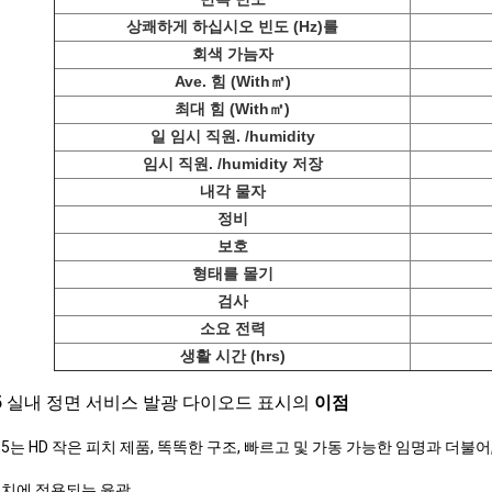
상쾌하게 하십시오 빈도 (Hz)를
회색 가늠자
Ave. 힘 (With㎡)
최대 힘 (With㎡)
일 임시 직원. /humidity
임시 직원. /humidity 저장
내각 물자
정비
보호
형태를 몰기
검사
소요 전력
생활 시간 (hrs)
5
실내 정면 서비스 발광 다이오드 표시의
이점
2.5는 HD 작은 피치 제품, 똑똑한 구조, 빠르고 및 가동 가능한 임명과 더불
위치에 적용되는 윤곽.