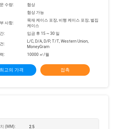
문 수량:
협상
협상 가능
목재 케이스 포장, 비행 케이스 포장, 벌집
부 사항:
케이스
간:
입금 후 15 ~ 30 일
L/C, D/A, D/P, T/T, Western Union,
건:
MoneyGram
력:
10000 ㎡/월
최고의 가격
접촉
치 (MM):
2.5