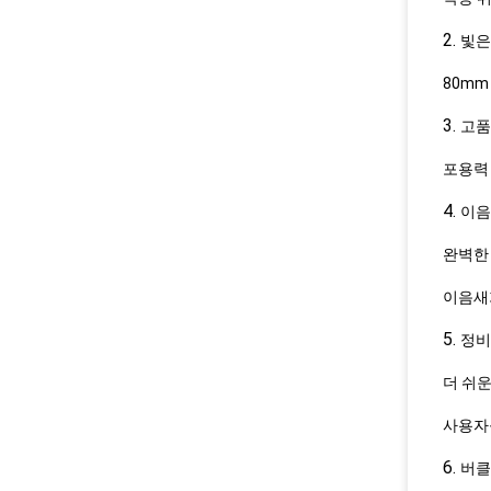
2.
빛은
80mm
3.
고품
포용력 
4.
이음
완벽한 
이음새
5.
정비
더 쉬운
사용자를
6.
버클