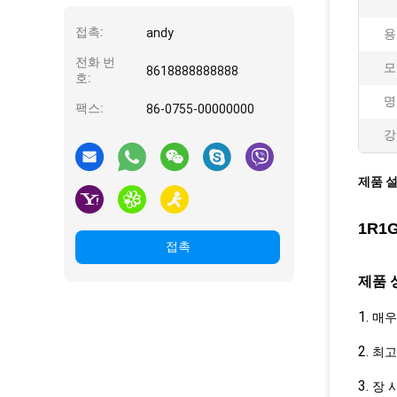
접촉:
andy
용
전화 번
모
8618888888888
호:
명
팩스:
86-0755-00000000
강
제품 
1R1
접촉
제품 
1.
매우
2.
최고
3.
장 