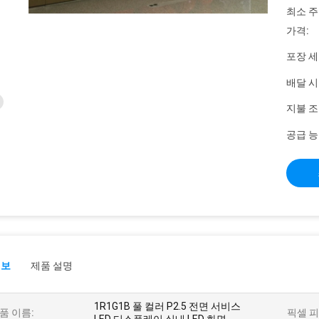
최소 주
가격:
포장 세
배달 시
지불 조
공급 능
정보
제품 설명
1R1G1B 풀 컬러 P2.5 전면 서비스
품 이름:
픽셀 피