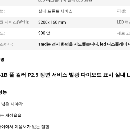
LED 디스플레이 실내 LED 화면
법:
실내 프론트 서비스
픽셀:
듈 사이즈(W*H):
LED 램
3200x 160 mm
도:
900 알
새로 고
조하다:
smd는 전시 화면을 지도했습니다
,
led 디스플레이 
설명
G1B 풀 컬러 P2.5 정면 서비스 발광 다이오드 표시 실내 
성능
 넓은 시야각.
는 재생율을
사이에서 이음새가 없는 접합