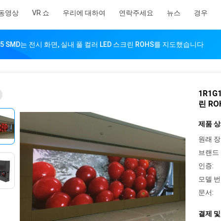
동영상
VR 쇼
우리에 대하여
연락주세요
뉴스
경우
2.5 SMD는 전시 화면, 실내 풀 컬러 LED 스크린 ROHS를 지도했습니다
1R1G
린 R
제품 상
원래 장
브랜드 
인증:
모델 번
문서:
결제 및