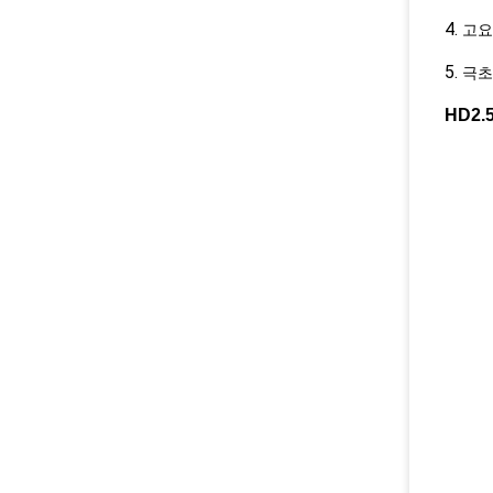
4.
고요
5.
극초
HD2