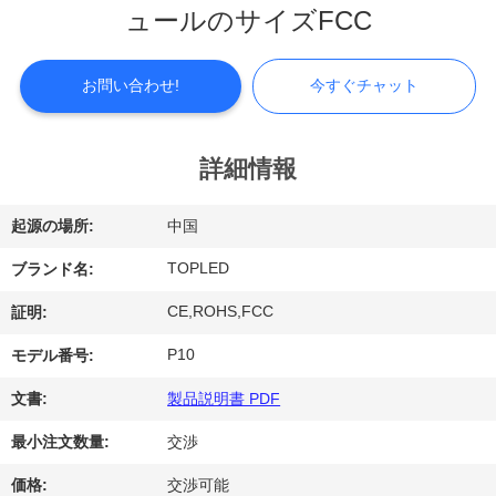
ュールのサイズFCC
シ
ョ
お問い合わせ!
今すぐチャット
ー
詳細情報
私
起源の場所:
中国
達
TOPLED
ブランド名:
に
CE,ROHS,FCC
証明:
つ
P10
モデル番号:
い
文書:
製品説明書 PDF
て
最小注文数量:
交渉
工
価格:
交渉可能