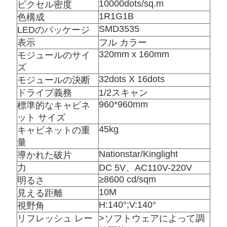
に
10000dots/sq.m
ピクセル密度
1R1G1B
色構成
連
SMD3535
LEDのパッケージ
絡
表示
フル カラー
320mm x 160mm
モジュールのサイ
し
ズ
32dots X 16dots
モジュールの決断
な
ドライブ義務
1/2スキャン
さ
960*960mm
標準的なキャビネ
ット サイズ
い
45kg
キャビネットの重
量
Nationstar/Kinglight
導かれた破片
ニ
力
DC 5V、AC110V-220V
ュ
≥8600 cd/sqm
明るさ
10M
見える距離
ー
H:140°;V:140°
視野角
ス
リフレッシュ レー
>ソフトウェアによって調