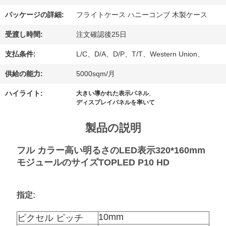
場
パッケージの詳細:
フライトケース ハニーコンブ 木製ケース
旅
受渡し時間:
注文確認後25日
行
支払条件:
L/C、D/A、D/P、T/T、Western Union、
供給の能力:
5000sqm/月
品
,
ハイライト:
大きい導かれた表示パネル
ディスプレイパネルを率いて
質
製品の説明
管
フル カラー高い明るさのLED表示320*160mm
理
モジュールのサイズTOPLED P10 HD
私
指定:
達
10mm
ピクセル ピッチ