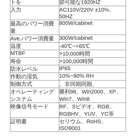
トを
節可能な1920HZ
入力
AC110V/220V ±10%、
場
50HZ
800W/cabinet
最高のパワー消費
合
量
300W/cabinet
Ave.パワー消費量
温度
-40℃~+65℃
今
MTBF
>10,000時間
寿命
>100,000時間
す
IP65
防水レベル
ぐ
10%~90% RH
作動の湿気
制御方式
、非同期同期、
チ
オペレーティング
勝利98、Win2000、XP、
ャ
システム
Win7、Win8
映像信号モード
RF、Sビデオ、RGB、
ッ
RGBHV、YUV、YC等
証明書
セリウム、RoHS、
ト
ISO9001