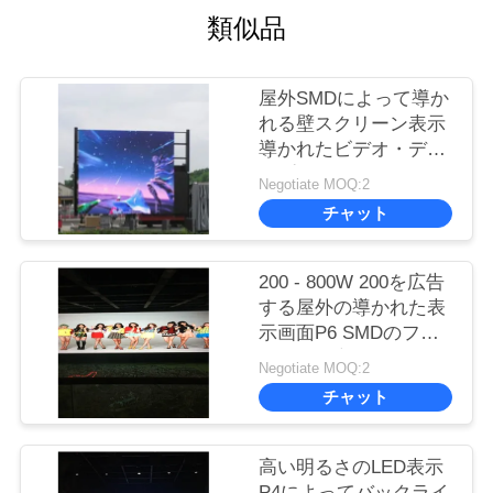
類似品
屋外SMDによって導か
れる壁スクリーン表示
導かれたビデオ・ディ
スプレイP6 P8 P10
Negotiate MOQ:2
1R1G1Bを広告します
チャット
200 - 800W 200を広告
する屋外の導かれた表
示画面P6 SMDのフル
カラーの高い明るさ-
Negotiate MOQ:2
800W屋外の導かれた
チャット
表示Scree
高い明るさのLED表示
P4によってバックライ