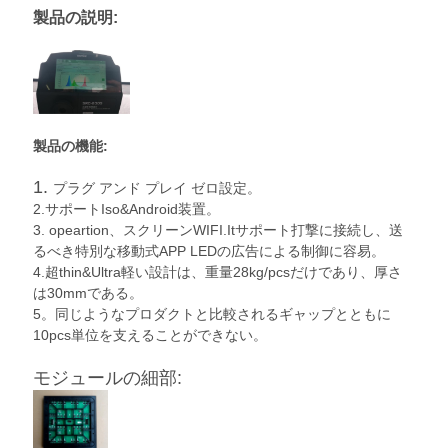
製品の説明:
BAIDU
地
図
製品の機能:
1.
プラグ アンド プレイ ゼロ設定。
プ
2.サポートIso&Android装置。
3. opeartion、スクリーンWIFI.Itサポート打撃に接続し、送
ラ
るべき特別な移動式APP LEDの広告による制御に容易。
4.超thin&Ultra軽い設計は、重量28kg/pcsだけであり、厚さ
イ
は30mmである。
5。同じようなプロダクトと比較されるギャップとともに
バ
10pcs単位を支えることができない。
シ
モジュールの細部:
ー
ポ