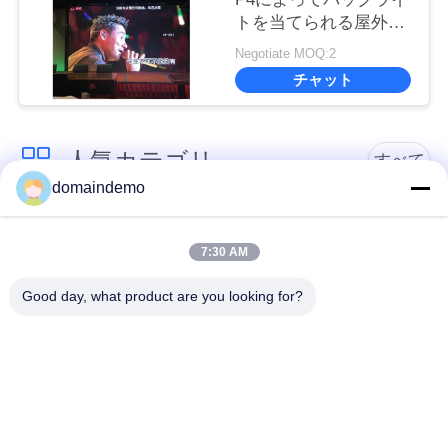
トを当てられる屋外の
フル カラー1R1G1Bを
Negotiate MOQ:2
広告するSMD
チャット
人気カテゴリ
すべて
domaindemo
高亮度LEDディスプ
広告LEDディスプレ
レイ
イ
7:30 AM
Good day, what product are you looking for?
フル カラーの導かれ
小さなピクセルピッ
た表示
チLEDディスプレイ
屋外LEDディスプレ
屋内主導のビデオウ
イ画面
ォール