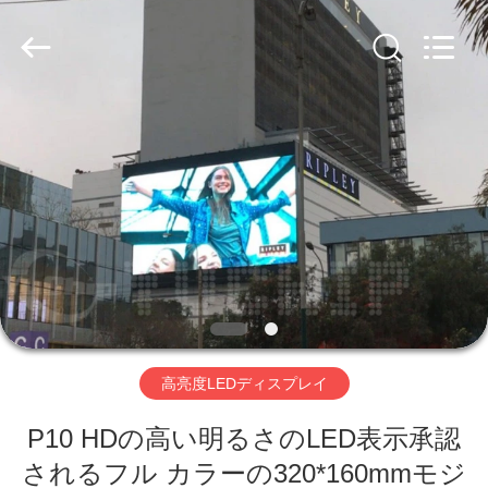
Copyright
©
2020
-
2026
Beijing
Silk
Road
Enterprise
家
Management
Services
Co.,LTD.
All
Rights
製
Reserved.
Developed
by
ECER
品
ビ
デ
高亮度LEDディスプレイ
オ
P10 HDの高い明るさのLED表示承認
VR
されるフル カラーの320*160mmモジ