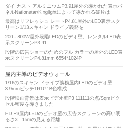
に
ダイ カスト アルミニウムP3.91屋外の導かれた表示パ
連
ネルNationstar/Kinglightによって導かれる破片は
最高はリフレッシュ レートP4.81屋外のLED表示スク
絡
リーン1/13スキャン ドライブ義務を
し
200 - 800W屋外段階LEDのビデオ壁、レンタルLED表
示スクリーンP3.91
な
段階の広告ショーのためのフル カラーの屋外のLED表
さ
示スクリーンP4.81mm 6554*1024P
い
屋内主導のビデオウォール
1/16のスキャン ドライブ義務屋内LEDのビデオ壁
ニ
3.9mmピッチ1R1G1B色構成
段階映画背景は表示ビデオ壁P3 111111の点/Sqmピク
ュ
セル密度を導きました
ー
HD P3屋内LEDのビデオ壁の広告スクリーンの高い明
るさ3 - 15mの見える距離
ス