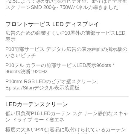
P2.5によって導かれた表示ビデオ壁、新星はビデオ壁
スクリーンSMD 200を- 750Wパネル力導きました
場
フロントサービス LED ディスプレイ
合
広告のための商業すくいP10屋外の前部サービスLED
表示
今
P10前部サービス デジタル広告の表示画面の掲示板の
小さいピッチ
す
P10フル カラーの前部サービスLED表示96dots *
96dots決断1920Hz
ぐ
P10mm RGB LEDのビデオ壁スクリーン、
チ
Epistar/Silanデジタル表示装置板
ャ
LEDカーテンスクリーン
ッ
低い風負荷P16 LEDカーテン スクリーン静的なスキャ
ン ドライブ モード省エネ
ト
極度の大きいP20は容易に取付けられているカーテン