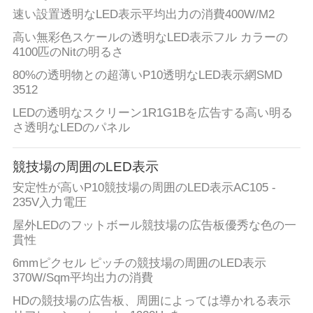
速い設置透明なLED表示平均出力の消費400W/M2
リ
高い無彩色スケールの透明なLED表示フル カラーの
シ
4100匹のNitの明るさ
80%の透明物との超薄いP10透明なLED表示網SMD
ー
3512
LEDの透明なスクリーン1R1G1Bを広告する高い明る
さ透明なLEDのパネル
競技場の周囲のLED表示
安定性が高いP10競技場の周囲のLED表示AC105 -
235V入力電圧
屋外LEDのフットボール競技場の広告板優秀な色の一
貫性
6mmピクセル ピッチの競技場の周囲のLED表示
370W/Sqm平均出力の消費
HDの競技場の広告板、周囲によっては導かれる表示