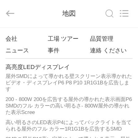
Copyright
©
2020
-
地図
2026
Beijing
Silk
Road
Enterprise
家
Management
Services
会社
工場 ツアー
品質管理
Co.,LTD.
All
Rights
ニュース
事件
連絡 ください
製
Reserved.
Developed
by
ECER
品
高亮度LEDディスプレイ
屋外SMDによって導かれる壁スクリーン表示導かれた
ビデオ・ディスプレイP6 P8 P10 1R1G1Bを広告しま
ビ
す
デ
200 - 800W 200を広告する屋外の導かれた表示画面P6
SMDのフル カラーの高い明るさ- 800W屋外の導かれ
オ
た表示Scree
高い明るさのLED表示P4によってバックライトを当て
られる屋外のフル カラー1R1G1Bを広告するSMD
VR