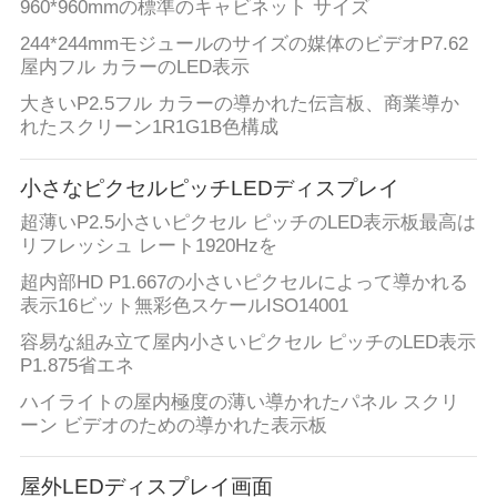
960*960mmの標準のキャビネット サイズ
場
244*244mmモジュールのサイズの媒体のビデオP7.62
屋内フル カラーのLED表示
旅
大きいP2.5フル カラーの導かれた伝言板、商業導か
行
れたスクリーン1R1G1B色構成
小さなピクセルピッチLEDディスプレイ
品
超薄いP2.5小さいピクセル ピッチのLED表示板最高は
質
リフレッシュ レート1920Hzを
超内部HD P1.667の小さいピクセルによって導かれる
管
表示16ビット無彩色スケールISO14001
理
容易な組み立て屋内小さいピクセル ピッチのLED表示
P1.875省エネ
ハイライトの屋内極度の薄い導かれたパネル スクリ
私
ーン ビデオのための導かれた表示板
達
屋外LEDディスプレイ画面