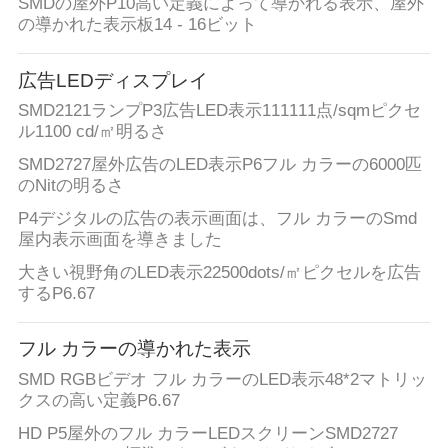
SMDの屋外P10高い定義によって導かれる表示、屋外
シ
の導かれた表示板14 - 16ビット
ョ
広告LEDディスプレイ
ー
SMD2121ランプP3広告LED表示111111点/sqmピクセ
ル1100 cd/㎡明るさ
SMD2727屋外広告のLED表示P6フル カラーの6000匹
私
のNitの明るさ
達
P4デジタルの広告の表示画面は、フル カラーのSmd
屋内表示画面を導きました
に
大きい視野角のLED表示22500dots/㎡ピクセルを広告
つ
するP6.67
い
フル カラーの導かれた表示
て
SMD RGBビデオ フル カラーのLED表示48*2マトリッ
クスの高い定義P6.67
HD P5屋外のフル カラーLEDスクリーンSMD2727
工