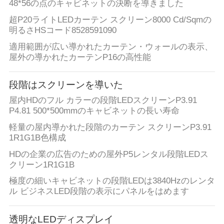
48*56の点のキャビネットの決断を導きました
BAIDU
超P20ライトLEDカーテン スクリーン8000 Cd/Sqmの
明るさHSコード8528591090
地
適用範囲が広い導かれたカーテン・ウォールの表示、
屋外の導かれたカーテンP16の高性能
図
段階はスクリーンを導いた
プ
屋内HDのフル カラーの段階LEDスクリーンP3.91
P4.81 500*500mmのキャビネットの長い寿命
ラ
軽量の屋内導かれた段階のカーテン スクリーンP3.91
1R1G1B色構成
イ
HDの企業の広告のための屋外P5レンタル段階LEDス
バ
クリーン1R1G1B
シ
極度の細いキャビネットの段階LEDは3840Hzのレンタ
ル ビジネスLED段階の表示にパネルをはめます
ー
ポ
透明なLEDディスプレイ