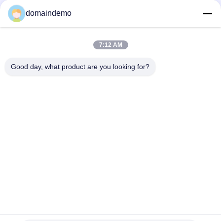
domaindemo
高亮度LEDディスプ
広告LEDディスプレ
レイ
イ
7:12 AM
Good day, what product are you looking for?
フル カラーの導かれ
小さなピクセルピッ
た表示
チLEDディスプレイ
屋外LEDディスプレ
屋内主導のビデオウ
イ画面
ォール
フロントサービス
LEDカーテンスクリ
LED ディスプレイ
ーン
予約購読して下