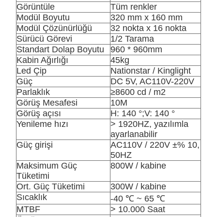
Görüntüle
Tüm renkler
Modül Boyutu
320 mm x 160 mm
Modül Çözünürlüğü
32 nokta x 16 nokta
Sürücü Görevi
1/2 Tarama
Standart Dolap Boyutu
960 * 960mm
Kabin Ağırlığı
45kg
Led Çip
Nationstar / Kinglight
Güç
DC 5V, AC110V-220V
Parlaklık
≥8600 cd / m2
Görüş Mesafesi
10M
Görüş açısı
H: 140 °;V: 140 °
Yenileme hızı
> 1920HZ, yazılımla
ayarlanabilir
Güç girişi
AC110V / 220V ±% 10,
50HZ
Maksimum Güç
800W / kabine
Tüketimi
Ort. Güç Tüketimi
300W / kabine
Sıcaklık
-40 ℃ ~ 65 ℃
MTBF
> 10.000 Saat