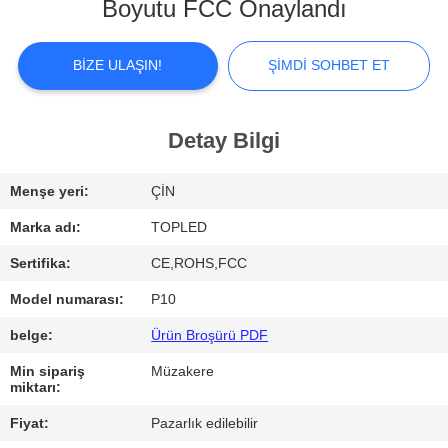
Boyutu FCC Onaylandı
FABRIKA
TURU
BIZE ULAŞIN!
ŞIMDI SOHBET ET
KALITE
Detay Bilgi
KONTROL
Menşe yeri:
ÇİN
BIZIMLE
Marka adı:
TOPLED
ILETIŞIME
Sertifika:
CE,ROHS,FCC
GEÇIN
Model numarası:
P10
belge:
Ürün Broşürü PDF
HABERLER
Min sipariş
Müzakere
miktarı:
VAKALAR
Fiyat:
Pazarlık edilebilir