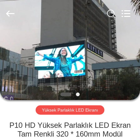
Road
Enterprise
Management
Services
Co.,LTD.
All
Rights
Reserved.
EV
Developed
by
ECER
ÜRÜN:%
S
VİDEOLAR
VR
GÖSTERISI
Yüksek Parlaklık LED Ekranı
P10 HD Yüksek Parlaklık LED Ekran
HAKKIMIZDA
Tam Renkli 320 * 160mm Modül