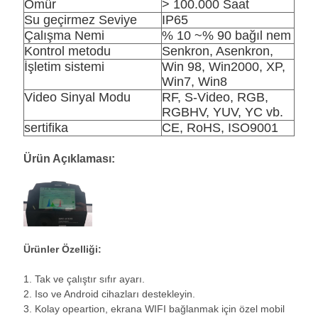
Ömür
> 100.000 Saat
Su geçirmez Seviye
IP65
Çalışma Nemi
% 10 ~% 90 bağıl nem
Kontrol metodu
Senkron, Asenkron,
İşletim sistemi
Win 98, Win2000, XP,
Win7, Win8
Video Sinyal Modu
RF, S-Video, RGB,
RGBHV, YUV, YC vb.
sertifika
CE, RoHS, ISO9001
Ürün Açıklaması:
Ürünler Özelliği:
1. Tak ve çalıştır sıfır ayarı.
2. Iso ve Android cihazları destekleyin.
3. Kolay opeartion, ekrana WIFI bağlanmak için özel mobil