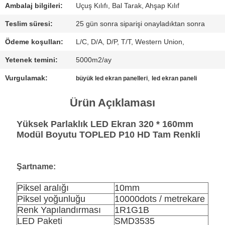
Ambalaj bilgileri:
Uçuş Kılıfı, Bal Tarak, Ahşap Kılıf
ŞIMDI
Teslim süresi:
25 gün sonra siparişi onayladıktan sonra
SOHBET
Ödeme koşulları:
L/C, D/A, D/P, T/T, Western Union,
ET
Yetenek temini:
5000m2/ay
Vurgulamak:
,
BAIDU
büyük led ekran panelleri
led ekran paneli
Ürün Açıklaması
SITE
Yüksek Parlaklık LED Ekran 320 * 160mm
HARITASI
Modül Boyutu TOPLED P10 HD Tam Renkli
GIZLILIK
Şartname:
POLITIKASI
Piksel aralığı
10mm
Piksel yoğunluğu
10000dots / metrekare
Renk Yapılandırması
1R1G1B
LED Paketi
SMD3535