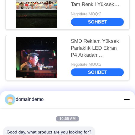
Tam Renkli Yüksek
Parlaklıklı Reklam 200-
Negotiate MOQ:2
800W Dış Mekan Led
SOHBET
Ekran Scree
SMD Reklam Yüksek
Parlaklık LED Ekran
P4 Arkadan
Aydınlatmalı Açık Tam
Negotiate MOQ:2
Renkli 1R1G1B
SOHBET
Popüler Kategoriler
Tüm
domaindemo
Yüksek Parlaklık
10:55 AM
Reklam LED ekranı
LED Ekranı
Good day, what product are you looking for?