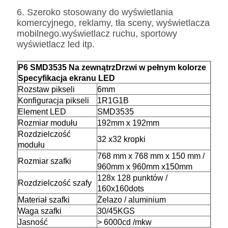
6. Szeroko stosowany do wyświetlania
komercyjnego, reklamy, tła sceny, wyświetlacza
mobilnego.wyświetlacz ruchu, sportowy
wyświetlacz led itp.
P6 SMD3535
Na zewnątrz
Drzwi w pełnym kolorze
Specyfikacja ekranu LED
Rozstaw pikseli
6mm
Konfiguracja pikseli
1R1G1B
Element LED
SMD3535
Rozmiar modułu
192
mm
x 192
mm
Rozdzielczość
32
x
32 kropki
modułu
768 mm x 768 mm x 150 mm /
Rozmiar szafki
960
mm x
960
mm x
150
mm
128x 128 punktów /
Rozdzielczość szafy
160
x
160dots
Materiał szafki
Żelazo / aluminium
Waga szafki
30/45
KGS
Jasność
> 6000cd /
mkw