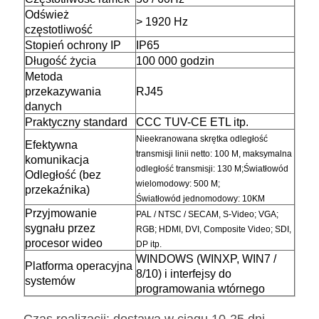
Odśwież
> 1920 Hz
częstotliwość
Stopień ochrony IP
IP65
Długość życia
100 000 godzin
Metoda
przekazywania
RJ45
danych
Praktyczny standard
CCC TUV-CE ETL itp.
Nieekranowana skrętka odległość
Efektywna
transmisji linii netto: 100 M, maksymalna
komunikacja
odległość transmisji: 130 M;Światłowód
Odległość (bez
wielomodowy: 500 M;
przekaźnika)
Światłowód jednomodowy: 10KM
Przyjmowanie
PAL / NTSC / SECAM, S-Video; VGA;
sygnału przez
RGB; HDMI, DVI, Composite Video; SDI,
procesor wideo
DP itp.
WINDOWS (WINXP, WIN7 /
Platforma operacyjna
8/10) i interfejsy do
systemów
programowania wtórnego