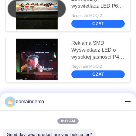
wyświetlacz LED P6
SMD Pełny kolor
Negotiate MOQ:2
Reklama o wysokiej
CZAT
jasności 200 - 800W
Zewnętrzny
wyświetlacz LED
Reklama SMD
Scree
Wyświetlacz LED o
wysokiej jasności P4
Podświetlany
Negotiate MOQ:2
zewnętrzny kolorowy
CZAT
1R1G1B
popularne kategorie
Wszystko
domaindemo
Wysokiej jasności
Wyświetlacz LED
8:11 AM
ekran LED
reklamowy
Good day, what product are you looking for?