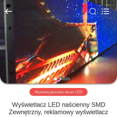
Road
Enterprise
Management
Services
Co.,LTD.
All
Rights
Reserved.
DOM
Developed
by
ECER
PRODUKTY
FILMY
POKAZ
VR
Wysokiej jasności ekran LED
O
Wyświetlacz LED naścienny SMD
NAS
Zewnętrzny, reklamowy wyświetlacz