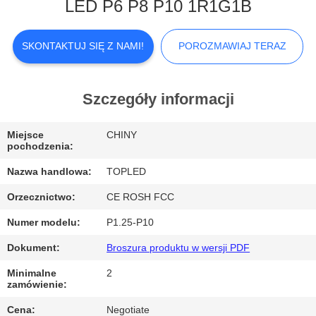
LED P6 P8 P10 1R1G1B
WYCIECZKA
PO
SKONTAKTUJ SIĘ Z NAMI!
POROZMAWIAJ TERAZ
FABRYCE
Szczegóły informacji
KONTROLA
Miejsce
CHINY
JAKOŚCI
pochodzenia:
Nazwa handlowa:
TOPLED
SKONTAKTUJ
Orzecznictwo:
CE ROSH FCC
SIĘ
Numer modelu:
P1.25-P10
Z
Dokument:
Broszura produktu w wersji PDF
NAMI
Minimalne
2
zamówienie:
AKTUALNOŚCI
Cena:
Negotiate