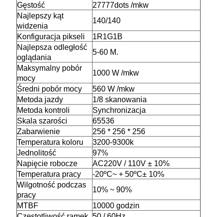
Gęstość
27777dots /
mkw
Najlepszy kąt
140/140
widzenia
Konfiguracja pikseli
1R1G1B
Najlepsza odległość
5-60 M.
oglądania
Maksymalny pobór
1000 W /
mkw
mocy
Średni pobór mocy
560 W /
mkw
Metoda jazdy
1/8 skanowania
Metoda kontroli
Synchronizacja
Skala szarości
65536
Zabarwienie
256 * 256 * 256
Temperatura koloru
3200-9300k
Jednolitość
97%
Napięcie robocze
AC220V / 110V ± 10%
Temperatura pracy
-20
ºC
~ + 50
ºC
± 10%
Wilgotność podczas
10
%
~
90
%
pracy
MTBF
10000 godzin
Częstotliwość ramek
50 / 60Hz