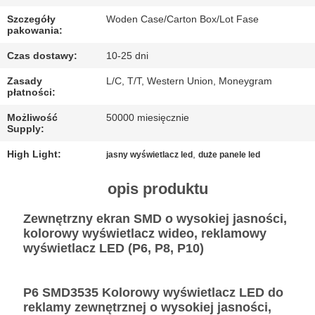
Szczegóły
Woden Case/Carton Box/Lot Fase
PRZYPADKI
pakowania:
Czas dostawy:
10-25 dni
POROZMAWIAJ
Zasady
L/C, T/T, Western Union, Moneygram
TERAZ
płatności:
Możliwość
50000 miesięcznie
Supply:
BAIDU
High Light:
,
jasny wyświetlacz led
duże panele led
SITEMAP
opis produktu
Zewnętrzny ekran SMD o wysokiej jasności,
POLITYKA
kolorowy wyświetlacz wideo, reklamowy
PRYWATNOŚCI
wyświetlacz LED (P6, P8, P10)
P6 SMD3535 Kolorowy wyświetlacz LED do
reklamy zewnętrznej o wysokiej jasności,