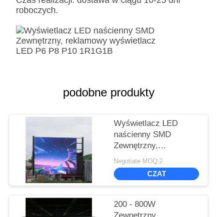
Czas realizacji: dostawa w ciągu 10-25 dni
roboczych.
podobne produkty
Wyświetlacz LED
naścienny SMD
Zewnętrzny,
reklamowy
Negotiate MOQ:2
wyświetlacz LED P6
CZAT
P8 P10 1R1G1B
200 - 800W
Zewnętrzny