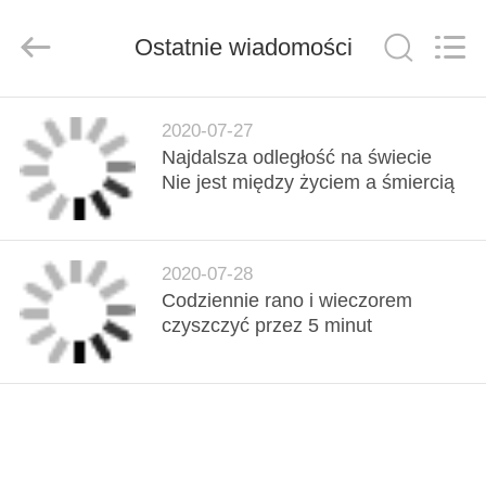
Road
Enterprise
Management
Services
Ostatnie wiadomości
Co.,LTD.
All
Rights
Reserved.
DOM
Developed
by
2020-07-27
ECER
Najdalsza odległość na świecie
PRODUKTY
Nie jest między życiem a śmiercią
FILMY
2020-07-28
Codziennie rano i wieczorem
POKAZ
czyszczyć przez 5 minut
VR
O
NAS