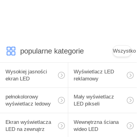
WYCIECZKA
PO
FABRYCE
KONTROLA
popularne kategorie
Wszystko
JAKOŚCI
Wysokiej jasności
Wyświetlacz LED
SKONTAKTUJ
ekran LED
reklamowy
SIĘ
pełnokolorowy
Mały wyświetlacz
Z
wyświetlacz ledowy
LED pikseli
NAMI
Ekran wyświetlacza
Wewnętrzna ściana
AKTUALNOŚCI
LED na zewnątrz
wideo LED