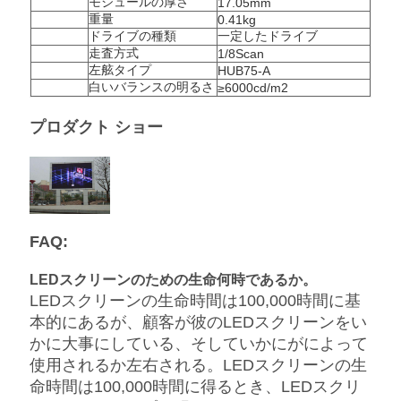
モジュールの厚さ
17.05mm
BAIDU
重量
0.41kg
ドライブの種類
一定したドライブ
走査方式
1/8Scan
左舷タイプ
HUB75-A
地
白いバランスの明るさ
≥6000cd/m2
図
プロダクト ショー
プ
ラ
FAQ:
イ
LEDスクリーンのための生命何時であるか。
バ
LEDスクリーンの生命時間は100,000時間に基
シ
本的にあるが、顧客が彼のLEDスクリーンをい
かに大事にしている、そしていかにがによって
ー
使用されるか左右される。LEDスクリーンの生
命時間は100,000時間に得るとき、LEDスクリ
ポ