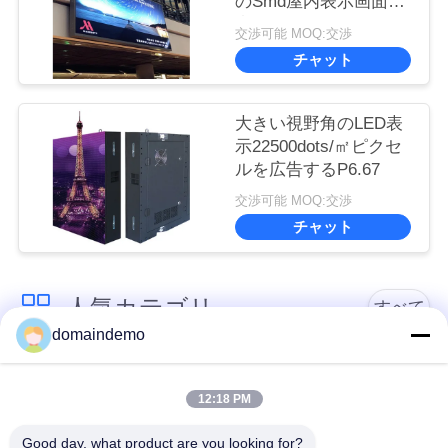
のSmd屋内表示画面を
導きました
交渉可能 MOQ:交渉
チャット
大きい視野角のLED表
示22500dots/㎡ピクセ
ルを広告するP6.67
交渉可能 MOQ:交渉
チャット
人気カテゴリ
すべて
domaindemo
高亮度LEDディスプ
広告LEDディスプレ
レイ
イ
12:18 PM
Good day, what product are you looking for?