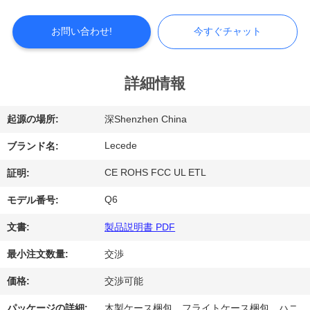
シ
お問い合わせ!
今すぐチャット
ョ
ー
詳細情報
私
起源の場所:
深Shenzhen China
達
Lecede
ブランド名:
に
CE ROHS FCC UL ETL
証明:
つ
Q6
モデル番号:
い
文書:
製品説明書 PDF
て
最小注文数量:
交渉
価格:
交渉可能
工
パッケージの詳細:
木製ケース梱包、フライトケース梱包、ハニ