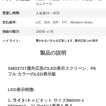
カムケース
場
受渡し時間:
入金後15～30日
旅
支払条件:
L/C、D/A、D/P、T/T、Western Union、
行
供給の能力:
10000 ㎡/月
,
ハイライト:
導かれるパネルを広告します
屋外広告 Led 表示
品
質
製品の説明
管
SMD2727屋外広告のLED表示スクリーン、P6
理
フル カラーのLED表示板
私
LED表示特徴:
達
1.
ライト:
キャビネット サイズ960mm x