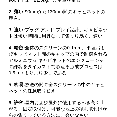
960mmは、21.3kgだけ重量を量る。
に
連
2.
薄い:
90mmから120mm間のキャビネットの
厚さ。
絡
3.
速い:
プラグ アンド プレイ設計。キャビネッ
し
トは短い時間に用具なしで集まり易く、速い。
な
4.
精密:
全体のスクリーンの0.1mm、平坦およ
さ
びキャビネット間のギャップの内で制御される
アルミニウム キャビネットのエンクロージャ
い
の許容をダイカストで形造る形成プロセスは
0.5 mmよりより少しである。
ニ
5.
容易:
放送の間の全スクリーンの中のキャビ
ネットの任意取り替え。
ュ
ー
6.
許容:
屋内および屋外に使用するべき高く上
がる、固定取付け、可能な地上の積む取付けか
ス
らの集まっている方法に、会いなさい。