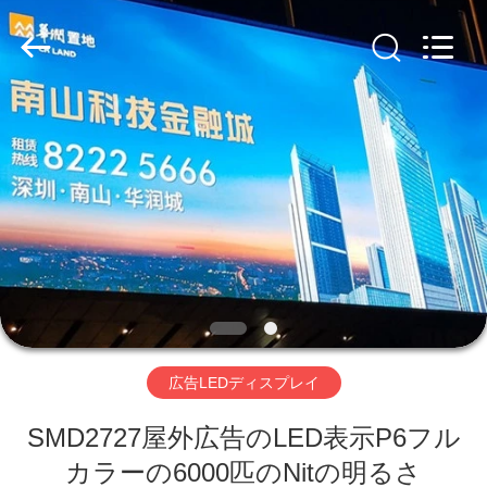
Copyright
©
2020
-
2026
Beijing
Silk
Road
Enterprise
家
Management
Services
Co.,LTD.
All
Rights
製
Reserved.
Developed
by
ECER
品
ビ
デ
広告LEDディスプレイ
オ
SMD2727屋外広告のLED表示P6フル
VR
カラーの6000匹のNitの明るさ