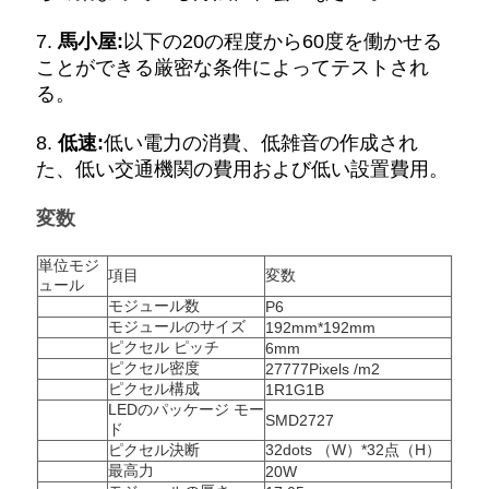
7.
馬小屋:
以下の20の程度から60度を働かせる
場
ことができる厳密な条件によってテストされ
る。
合
8.
低速:
低い電力の消費、低雑音の作成され
た、低い交通機関の費用および低い設置費用。
今
変数
す
ぐ
単位モジ
項目
変数
ュール
モジュール数
チ
P6
モジュールのサイズ
192mm*192mm
ピクセル ピッチ
6mm
ャ
ピクセル密度
27777Pixels /m2
ピクセル構成
1R1G1B
ッ
LEDのパッケージ モー
SMD2727
ド
ト
ピクセル決断
32dots （W）*32点（H）
最高力
20W