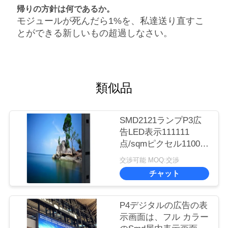
帰りの方針は何であるか。
モジュールが死んだら1%を、私達送り直すこ
とができる新しいもの超過しなさい。
類似品
SMD2121ランプP3広
告LED表示111111
点/sqmピクセル1100
cd/㎡明るさ
交渉可能 MOQ:交渉
チャット
P4デジタルの広告の表
示画面は、フル カラー