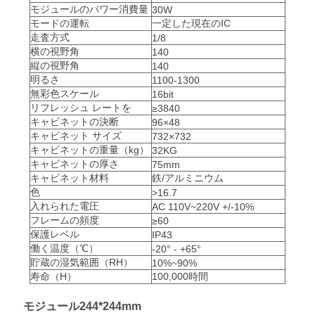
モジュールのパワー消費量
30W
モードの運転
一定した現在のIC
場
走査方式
1/8
横の視野角
140
合
縦の視野角
140
明るさ
1100-1300
無彩色スケール
16bit
リフレッシュ レートを
≥3840
今
キャビネットの決断
96×48
キャビネット サイズ
732×732
す
キャビネットの重量（kg）
32KG
キャビネットの厚さ
75mm
ぐ
キャビネット材料
鉄/アルミニウム
色
>16.7
チ
入れられた電圧
AC 110V~220V +/-10%
フレームの頻度
≥60
ャ
保護レベル
IP43
働く温度（℃）
-20° - +65°
ッ
貯蔵の湿気範囲（RH）
10%~90%
寿命（H）
100,000時間
ト
モジュール244*244mm