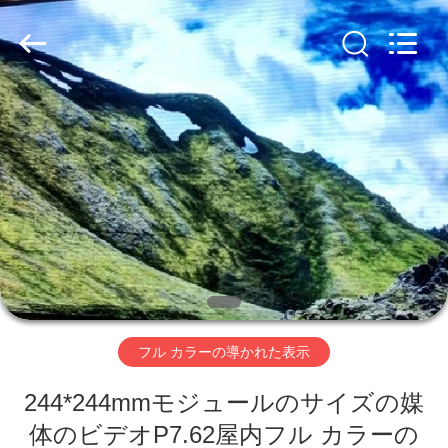
Copyright
©
2020
-
2026
Beijing
Silk
Road
Enterprise
家
Management
Services
Co.,LTD.
All
Rights
製
Reserved.
Developed
by
ECER
品
ビ
デ
フル カラーの導かれた表示
オ
244*244mmモジュールのサイズの媒
VR
体のビデオP7.62屋内フル カラーの