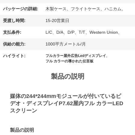
場
パッケージの詳細:
木製ケース、フライトケース、ハニカム。
旅
受渡し時間:
15-20営業日
行
支払条件:
L/C、D/A、D/P、T/T、Western Union、
供給の能力:
1000平方メートル/月
品
,
ハイライト:
フルカラー屋外広告Ledディスプレイ
フル カラーの導かれた伝言板
質
製品の説明
管
理
媒体の244*244mmモジュールが付いているビ
デオ・ディスプレイP7.62屋内フル カラーLED
スクリーン
私
達
製品の説明