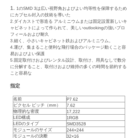
に
1.
1のSMD 3は広い視野角およびよい均等性を保障するため
連
にカプセル封入の技術を導いた
2.ダイカストで形造る アルミニウムまたは固定設置新しいキ
絡
ャビネットによって作られて、美しいoutlookingの強いプロ
フィールおよび耐久
し
3.細く、小さいキャビネット鉄およびアルミニウム。
4.運び、集まること便利な飛行場合のパッケージ動くこと容
な
易およびよい保護
5.固定取付けおよびレンタル設計、取付け、用具なしで数分
さ
に分解すること、取付けおよび維持の多くの時間を節約する
こと容易な
い
指定
ニ
名前
P7.62
ピクセル ピッチ（mm）
7.62
ュ
物理的な密度
17,222
LED構成
1RGB
ー
LEDのタイプ
SMD3528
モジュールのサイズ
244×244
ス
モジュールの決断
32×16