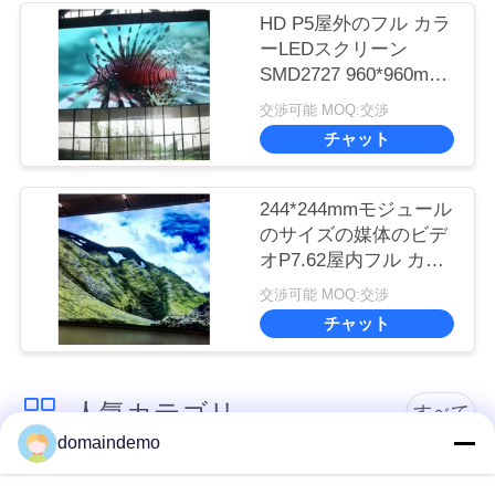
HD P5屋外のフル カラ
リ
ーLEDスクリーン
SMD2727 960*960mm
シ
の標準のキャビネット
交渉可能 MOQ:交渉
ー
サイズ
チャット
244*244mmモジュール
のサイズの媒体のビデ
オP7.62屋内フル カラ
ーのLED表示
交渉可能 MOQ:交渉
チャット
人気カテゴリ
すべて
domaindemo
高亮度LEDディスプ
広告LEDディスプレ