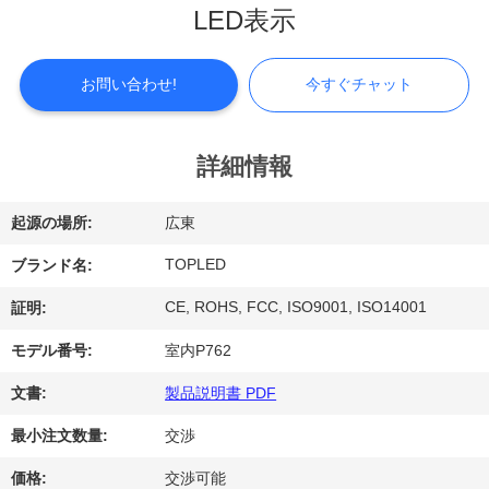
LED表示
シ
ョ
お問い合わせ!
今すぐチャット
ー
詳細情報
私
起源の場所:
広東
達
TOPLED
ブランド名:
に
CE, ROHS, FCC, ISO9001, ISO14001
証明:
つ
モデル番号:
室内P762
い
文書:
製品説明書 PDF
て
最小注文数量:
交渉
工
価格:
交渉可能