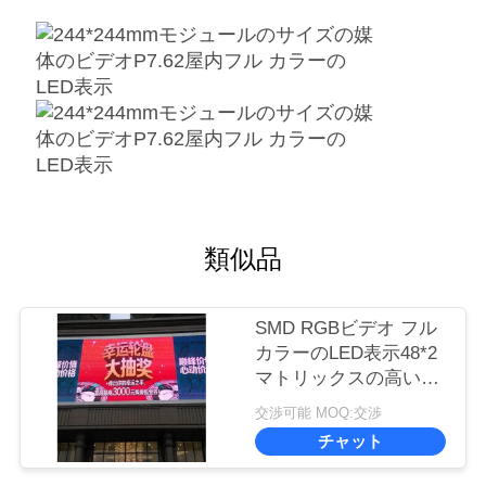
BAIDU
地
図
プ
類似品
ラ
イ
SMD RGBビデオ フル
バ
カラーのLED表示48*2
マトリックスの高い定
シ
義P6.67
交渉可能 MOQ:交渉
ー
チャット
ポ