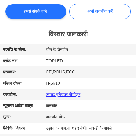
में
हमसे संपर्क करें!
अभी बातचीत करें
कारखाना
भ्रमण
विस्तार जानकारी
उत्पत्ति के प्लेस:
चीन के शेनझेन
गुणवत्ता
ब्रांड नाम:
TOPLED
नियंत्रण
प्रमाणन:
CE,ROHS,FCC
संपर्क
मॉडल संख्या:
H-ph10
करें
दस्तावेज़:
उत्पाद पुस्तिका पीडीएफ
न्यूनतम आदेश मात्रा:
बातचीत
समाचार
मूल्य:
बातचीत योग्य
पैकेजिंग विवरण:
उड़ान का मामला, शहद कंघी, लकड़ी के मामले
मामलों