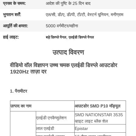
प्रसव के समय:
आदेश की पुष्टि के 25 दिन बाद
अभी
भुगतान शर्तें:
एल/सी, डी/ए, डी/पी, टी/टी, वेस्टर्न यूनियन, मनीग्राम
बातचीत
आपूर्ति की क्षमता:
5000 वर्गमीटर/महीना
करें
हाई लाइट:
,
बड़े डिस्प्ले पैनल
एलईडी डिस्प्ले पैनल
उत्पाद विवरण
BAIDU
वीडियो वॉल विज्ञापन उच्च चमक एलईडी डिस्प्ले आउटडोर
1920Hz ताज़ा दर
साइटमैप
1. पैरामीटर
गोपनीयता
नीति
उत्पाद का नाम
आउटडोर SMD P10 मॉड्यूल
SMD NATIONSTAR 3535
एलईडी एनकैप्सुलेशन
व्हाइट लाइट ब्लैक शेल
लाल एलईडी
Epistar