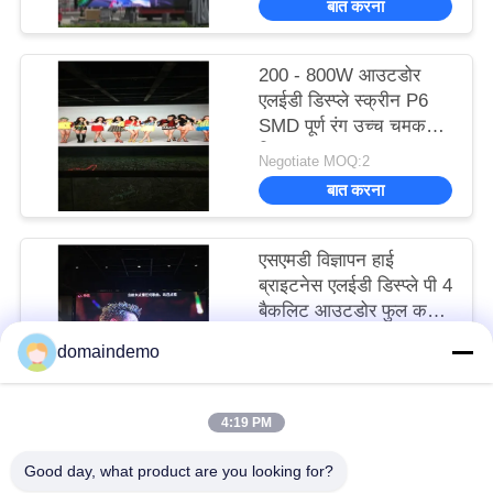
बात करना
200 - 800W आउटडोर
एलईडी डिस्प्ले स्क्रीन P6
SMD पूर्ण रंग उच्च चमक
विज्ञापन 200 - 800W
Negotiate MOQ:2
आउटडोर एलईडी डिस्प्ले
बात करना
स्क्री
एसएमडी विज्ञापन हाई
ब्राइटनेस एलईडी डिस्प्ले पी 4
बैकलिट आउटडोर फुल कलर
1 आर 1 जी 1 बी
Negotiate MOQ:2
domaindemo
बात करना
4:19 PM
लोकप्रिय श्रेणियां
सभी
Good day, what product are you looking for?