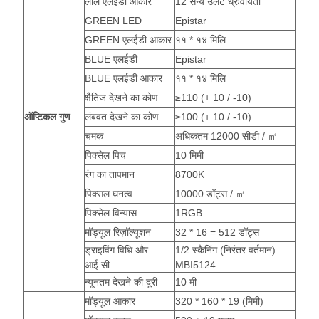
लाल एलईडी आकार
12 सैन्य उलट ध्रुवीयता
GREEN LED
Epistar
GREEN एलईडी आकार
११ * १४ मिलि
BLUE एलईडी
Epistar
BLUE एलईडी आकार
११ * १४ मिलि
क्षैतिज देखने का कोण
≥110 (+ 10 / -10)
ऑप्टिकल गुण
लंबवत देखने का कोण
≥100 (+ 10 / -10)
चमक
अधिकतम 12000 सीडी / ㎡
पिक्सेल पिच
10 मिमी
रंग का तापमान
8700K
पिक्सल घनत्व
10000 डॉट्स / ㎡
पिक्सेल विन्यास
1RGB
मॉड्यूल रिज़ॉल्यूशन
32 * 16 = 512 डॉट्स
ड्राइविंग विधि और
1/2 स्कैनिंग (निरंतर वर्तमान)
आई.सी.
MBI5124
न्यूनतम देखने की दूरी
10 मी
मॉड्यूल आकार
320 * 160 * 19 (मिमी)