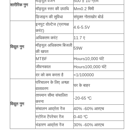
मॉड्यूल वजन
500 ± 10 ग्राम
शारीरिक
गुण
मॉड्यूल स्तर की उपाधि
Mm0.2 मिमी
डिजाइन की सुविधा
संयुक्त गोताखोर बोर्ड
इनपुट वोल्टेज (प्रत्यक्ष
4.6-5.5V
करंट)
अधिकतम करंट
11.7 ए
मॉड्यूल अधिकतम बिजली
विद्युत गुण
59W
की खपत
MTBF
Hours10,000 घंटे
जीवनकाल
Hours100,000 घंटे
दर को कम करता है
<1/100000
परिचालन के लिए अच्छा
घर के बाहर
वातावरण
तापमान सीमा संचालित
-20-65 ℃
करना
विद्युत गुण
संचालन आर्द्रता रेंज
40% -60% आरएच
स्टोरेज टेंपरेचर रेंज
0-40 ℃
भंडारण आर्द्रता रेंज
30% -60% आरएच