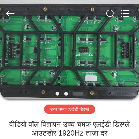
Road
Enterprise
Management
Services
Co.,LTD.
All
Rights
Reserved.
घर
Developed
by
ECER
उत्पादों
वीडियो
वीआर
दिखाएँ
उच्च चमक एलईडी डिस्प्ले
हमारे
वीडियो वॉल विज्ञापन उच्च चमक एलईडी डिस्प्ले
बारे
आउटडोर 1920Hz ताज़ा दर