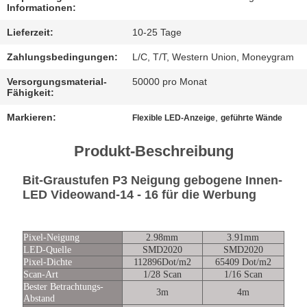
Informationen:
FÄLLE
Lieferzeit:
10-25 Tage
Zahlungsbedingungen:
L/C, T/T, Western Union, Moneygram
JETZT
Versorgungsmaterial-
50000 pro Monat
CHATTEN
Fähigkeit:
Markieren:
,
Flexible LED-Anzeige
geführte Wände
BAIDU
Produkt-Beschreibung
SITEMAP
Bit-Graustufen P3 Neigung gebogene Innen-
LED Videowand-14 - 16 für die Werbung
DATENSCHUTZRICHTLINIE
Pixel-Neigung
2.98mm
3.91mm
LED-Quelle
SMD2020
SMD2020
Pixel-Dichte
112896Dot/m2
65409 Dot/m2
Scan-Art
1/28 Scan
1/16 Scan
Bester Betrachtungs-
3m
4m
Abstand