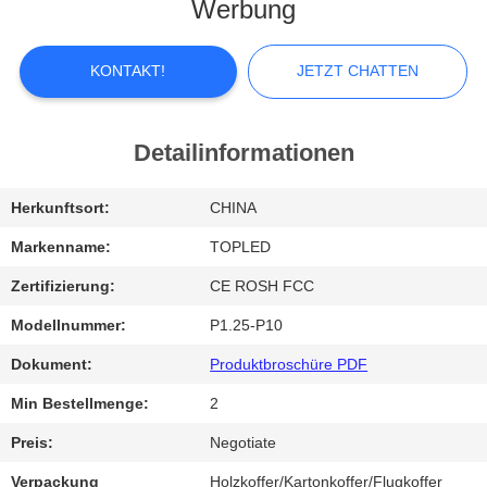
Werbung
FABRIK-
AUSFLUG
KONTAKT!
JETZT CHATTEN
QUALITÄTSKONTROLLE
Detailinformationen
TRETEN
Herkunftsort:
CHINA
SIE
Markenname:
TOPLED
MIT
Zertifizierung:
CE ROSH FCC
UNS
Modellnummer:
P1.25-P10
IN
Dokument:
Produktbroschüre PDF
VERBINDUNG
Min Bestellmenge:
2
Preis:
Negotiate
NACHRICHTEN
Verpackung
Holzkoffer/Kartonkoffer/Flugkoffer