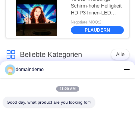
Schirm-hohe Helligkeit
HD P3 Innen-LED
Video3 - 15m
Negotiate MOQ:2
Betrachtungs-Abstand
PLAUDERN
Beliebte Kategorien
Alle
domaindemo
LED-Display mit
Werbe -LED -Anzeige
hoher Helligkeit
11:20 AM
farbenreiche geführte
kleines Pixel -Pitch -
Good day, what product are you looking for?
Anzeige
LED -Display
LED -
LED-Videowand für
Anzeigebildschirm im
den Innenbereich