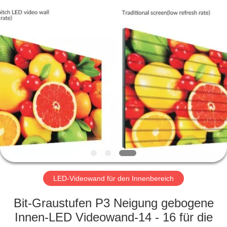
Road
Enterprise
Management
Services
Co.,LTD.
All
Rights
Reserved.
HAUS
Developed
by
ECER
PRODUKTE
VIDEOS
VR
SHOW
LED-Videowand für den Innenbereich
ÜBER
Bit-Graustufen P3 Neigung gebogene
UNS
Innen-LED Videowand-14 - 16 für die