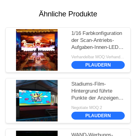
Ähnliche Produkte
1/16 Farbkonfiguration
der Scan-Antriebs-
Aufgaben-Innen-LED
Videoder wand-3.9mm
Verhandelbar MOQ:Verhandlung
der Neigungs-1R1G1B
PLAUDERN
Stadiums-Film-
Hintergrund führte
Punkte der Anzeigen-
Videowand-P3
Negotiate MOQ:2
111111/Sqm-Pixel-
PLAUDERN
Dichte
WAND-Werbungs-