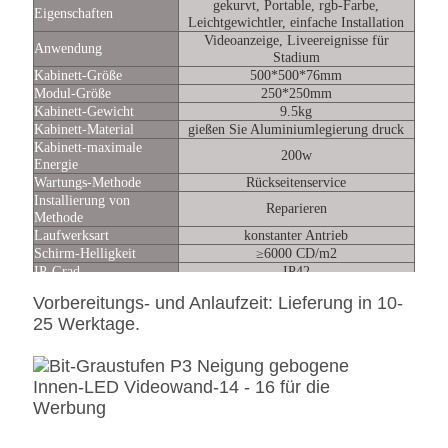
gekurvt, Portable, rgb-Farbe,
Eigenschaften
Leichtgewichtler, einfache Installation
Videoanzeige, Liveereignisse für
Anwendung
Stadium
Kabinett-Größe
500*500*76mm
Modul-Größe
250*250mm
Kabinett-Gewicht
9.5kg
Kabinett-Material
gießen Sie Aluminiumlegierung druck
Kabinett-maximale
200w
Energie
Wartungs-Methode
Rückseitenservice
Installierung von
Reparieren
Methode
Laufwerksart
konstanter Antrieb
Schirm-Helligkeit
≥6000 CD/m2
IP-Grad
IP42
Schirm-
-20~+50℃
Vorbereitungs- und Anlaufzeit: Lieferung in 10-
Betriebstemperatur
25 Werktage.
Lebensdauer
≥100,000 H
Schirm-Funktions-
Wechselstrom 220V/(110V) ±15%
Spannung