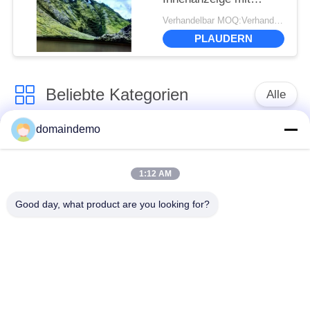
244*244mm Modul-
Verhandelbar MOQ:Verhandlung
Größe
PLAUDERN
Beliebte Kategorien
Alle
domaindemo
LED-Display mit
Werbe -LED -Anzeige
hoher Helligkeit
1:12 AM
farbenreiche geführte
kleines Pixel -Pitch -
Good day, what product are you looking for?
Anzeige
LED -Display
LED -
LED-Videowand für
Anzeigebildschirm im
den Innenbereich
Freien