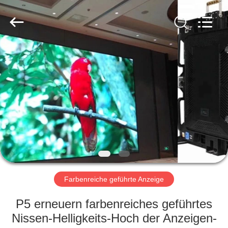
Road
Enterprise
Management
Services
Co.,LTD.
All
Rights
Reserved.
HAUS
Developed
by
ECER
PRODUKTE
VIDEOS
VR
SHOW
Farbenreiche geführte Anzeige
ÜBER
P5 erneuern farbenreiches geführtes
UNS
Nissen-Helligkeits-Hoch der Anzeigen-