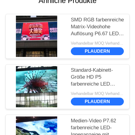
Ähnliche Produkte
SMD RGB farbenreiche
Matrix-Videohohe
Auflösung P6.67 LED-
Anzeigen-48*2
Verhandelbar MOQ:Verhandlung
PLAUDERN
Standard-Kabinett-
Größe HD P5
farbenreiche LED
Schirm-SMD2727
Verhandelbar MOQ:Verhandlung
960*960mm im Freien
PLAUDERN
Medien-Video P7.62
farbenreiche LED-
Innenanzeige mit