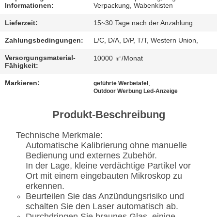
Informationen:
Verpackung, Wabenkisten
FÄLLE
Lieferzeit:
15~30 Tage nach der Anzahlung
Zahlungsbedingungen:
L/C, D/A, D/P, T/T, Western Union,
JETZT
Versorgungsmaterial-
10000 ㎡/Monat
CHATTEN
Fähigkeit:
Markieren:
,
geführte Werbetafel
Outdoor Werbung Led-Anzeige
BAIDU
Produkt-Beschreibung
SITEMAP
Technische Merkmale:
Automatische Kalibrierung ohne manuelle
DATENSCHUTZRICHTLINIE
Bedienung und externes Zubehör.
In der Lage, kleine verdächtige Partikel vor
Ort mit einem eingebauten Mikroskop zu
erkennen.
Beurteilen Sie das Anzündungsrisiko und
schalten Sie den Laser automatisch ab.
Durchdringen Sie braunes Glas, einige