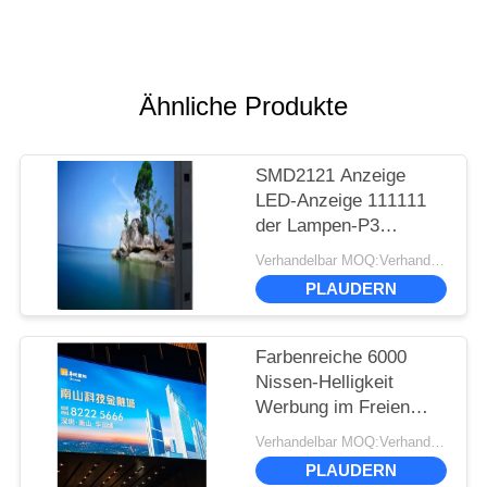
Ähnliche Produkte
SMD2121 Anzeige
LED-Anzeige 111111
der Lampen-P3
Punkte/sqm Helligkeit
Verhandelbar MOQ:Verhandlung
Pixel-1100 cd/㎡
PLAUDERN
Farbenreiche 6000
Nissen-Helligkeit
Werbung im Freien
SMD2727 LED-
Verhandelbar MOQ:Verhandlung
Anzeigen-P6
PLAUDERN