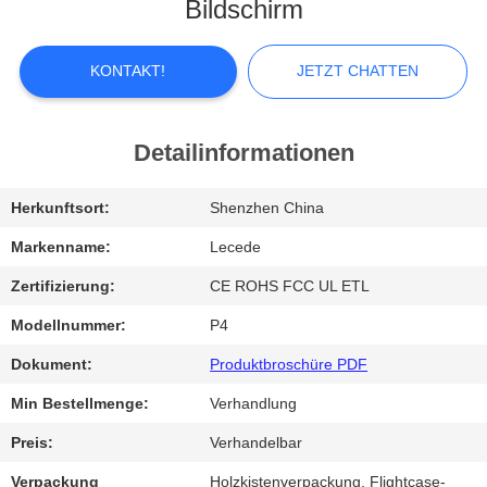
Bildschirm
FABRIK-
AUSFLUG
KONTAKT!
JETZT CHATTEN
QUALITÄTSKONTROLLE
Detailinformationen
TRETEN
Herkunftsort:
Shenzhen China
SIE
Markenname:
Lecede
MIT
Zertifizierung:
CE ROHS FCC UL ETL
UNS
Modellnummer:
P4
IN
Dokument:
Produktbroschüre PDF
VERBINDUNG
Min Bestellmenge:
Verhandlung
Preis:
Verhandelbar
NACHRICHTEN
Verpackung
Holzkistenverpackung, Flightcase-