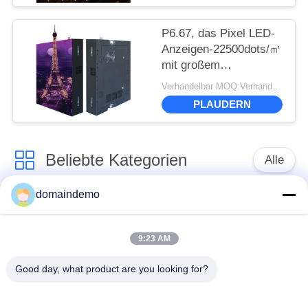
P6.67, das Pixel LED-
Anzeigen-22500dots/㎡
mit großem
Betrachtungs-Winkel
Verhandelbar MOQ:Verhandlung
annonciert
PLAUDERN
Beliebte Kategorien
Alle
domaindemo
LED-Display mit
Werbe -LED -Anzeige
hoher Helligkeit
9:23 AM
farbenreiche geführte
kleines Pixel -Pitch -
Good day, what product are you looking for?
Anzeige
LED -Display