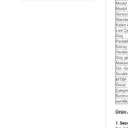
Modül
Modül
Sürücü
Standa
Kabin A
Led Çi
Güç
Parlakl
Görüş 
Yenile
Güç gir
Maksi
Ort. G
Sıcaklı
MTBF
Ömür
Çalış
Kontro
sertifi
Ürün 
1. Ses