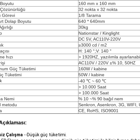
 Boyutu
160 mm x 160 mm
 Çözünürlüğü
32 nokta x 32 nokta
 Görevi
1/8 Tarama
rt Dolap Boyutu
640 * 640mm
ğırlığı
30kg
p
Nationstar / Kinglight
DC 5V, AC110V-220V
ık
≥3000 cd / m2
açısı
H: 140 °;V: 140 °
me hızı
> 1920HZ, yazılımla ayarlanabil
işi
AC110V / 220V ±% 10, 50HZ
mum Güç Tüketimi
160W / kabine
üç Tüketimi
50W / kabine
k
-40 ℃ ~ 60 ℃
> 10.000 Saat
> 100.000 Saat
ma Nemi
% 10 ~% 90 bağıl nem
l metodu
Senkron, Asenkron, 3G, WIFI,
ka
CE, RoHS, ISO9001
Açıklaması:
siz Çalışma
--Düşük güç tüketimi.