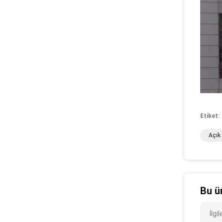
Etiket:
Açık
Bu ü
İlg