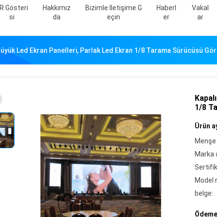
R Gösteri
Hakkımız
Bizimle Iletişime G
Haberl
Vakal
Si
Da
Eçin
Er
Ar
Büyük Led Ekran Panelleri, Parlak Led Ekran 1/8 Tarama Sürücüsü Gör
Kapalı
1/8 T
Ürün ay
Menşe 
Marka a
Sertifi
Model 
belge:
Ödeme 