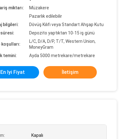
ariş miktarı:
Müzakere
Pazarlık edilebilir
 bilgileri:
Dövüş Kılıfı veya Standart Ahşap Kutu
süresi:
Depozito yaptıktan 10-15 iş günü
L/C, D/A, D/P, T/T, Western Union,
koşulları:
MoneyGram
k temini:
Ayda 5000 metrekare/metrekare
En Iyi Fiyat
İletişim
ım:
Kapalı