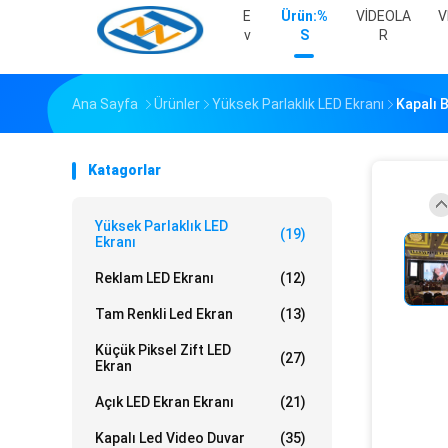
E
Ürün:%
VİDEOLA
V
V
S
R
Ana Sayfa
Ürünler
Yüksek Parlaklık LED Ekranı
Kapalı 
Katagorlar
Yüksek Parlaklık LED
(19)
Ekranı
Reklam LED Ekranı
(12)
Tam Renkli Led Ekran
(13)
Küçük Piksel Zift LED
(27)
Ekran
Açık LED Ekran Ekranı
(21)
Kapalı Led Video Duvar
(35)