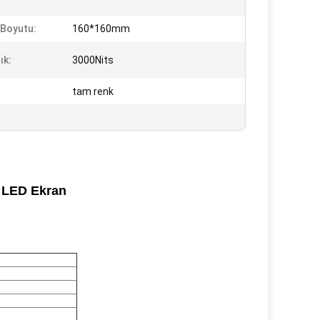
Boyutu:
160*160mm
ık:
3000Nits
tam renk
t LED Ekran