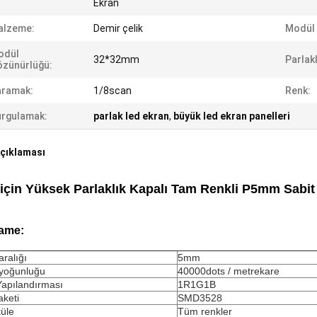
Ekran
alzeme:
Demir çelik
Modül 
odül
32*32mm
Parlakl
zünürlüğü:
aramak:
1/8scan
Renk:
rgulamak:
parlak led ekran
,
büyük led ekran panelleri
çıklaması
 için Yüksek Parlaklık Kapalı Tam Renkli P5mm Sabi
ame:
aralığı
5mm
 yoğunluğu
40000dots / metrekare
apılandırması
1R1G1B
keti
SMD3528
üle
Tüm renkler