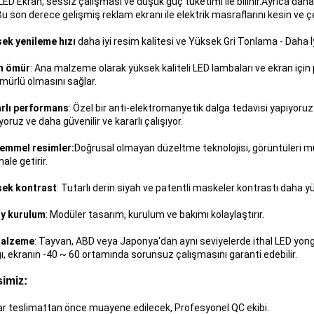
LED Ekran, sessiz çalışması ve düşük güç tüketimi ile bilinir.Ayrıca daha f
. Bu son derece gelişmiş reklam ekranı ile elektrik masraflarını kesin ve 
sek yenileme hızı
daha iyi resim kalitesi ve Yüksek Gri Tonlama - Daha İy
n ömür
: Ana malzeme olarak yüksek kaliteli LED lambaları ve ekran iç
mürlü olmasını sağlar.
arlı performans
: Özel bir anti-elektromanyetik dalga tedavisi yapıyoru
oruz ve daha güvenilir ve kararlı çalışıyor.
emmel resimler:
Doğrusal olmayan düzeltme teknolojisi, görüntüleri mü
ale getirir.
sek kontrast
: Tutarlı derin siyah ve patentli maskeler kontrastı daha yü
ay kurulum
: Modüler tasarım, kurulum ve bakımı kolaylaştırır.
 malzeme
: Tayvan, ABD veya Japonya'dan aynı seviyelerde ithal LED yonga
ı, ekranın -40 ~ 60 ortamında sorunsuz çalışmasını garanti edebilir.
simiz:
lar teslimattan önce muayene edilecek, Profesyonel QC ekibi.