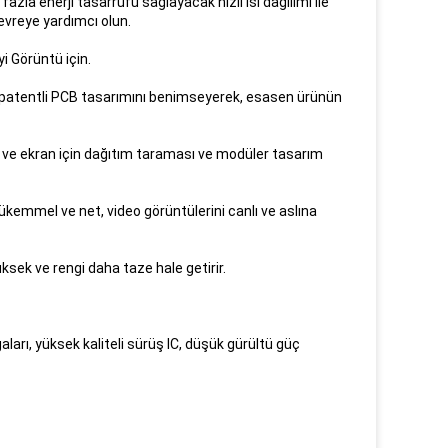
azla enerji tasarrufu sağlayacak hızlı ısı dağılımı ile
çevreye yardımcı olun.
i Görüntü için.
in patentli PCB tasarımını benimseyerek, esasen ürünün
z ve ekran için dağıtım taraması ve modüler tasarım
kemmel ve net, video görüntülerini canlı ve aslına
ksek ve rengi daha taze hale getirir.
ları, yüksek kaliteli sürüş IC, düşük gürültü güç