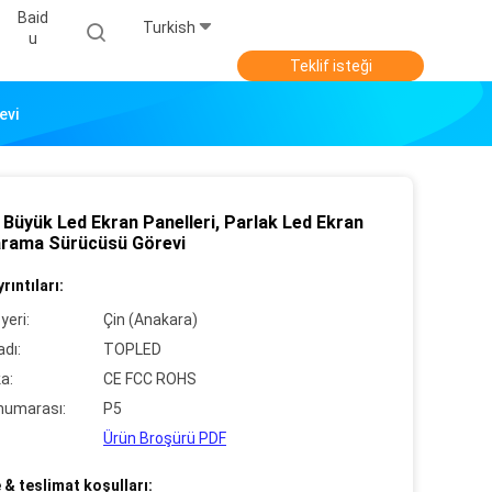
Baid
Turkish
U
Teklif isteği
evi
 Büyük Led Ekran Panelleri, Parlak Led Ekran
arama Sürücüsü Görevi
rıntıları:
yeri:
Çin (Anakara)
dı:
TOPLED
ka:
CE FCC ROHS
numarası:
P5
Ürün Broşürü PDF
& teslimat koşulları: