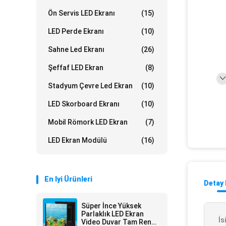
Ön Servis LED Ekranı
(15)
LED Perde Ekranı
(10)
Sahne Led Ekranı
(26)
Şeffaf LED Ekran
(8)
Stadyum Çevre Led Ekran
(10)
LED Skorboard Ekranı
(10)
Mobil Römork LED Ekran
(7)
LED Ekran Modülü
(16)
En Iyi Ürünleri
Detay 
Süper İnce Yüksek
Parlaklık LED Ekran
İs
Video Duvar Tam Renkli