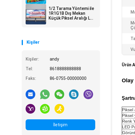
SMD IP67 P4 P6 P10
1/2 Tarama Yöntemi ile
M
1R1G1B Dış Mekan
Küçük Piksel Aralığı Led
Ekran P10 14-16 Bit
M
Çö
T
Kişiler
Vu
Kişiler:
andy
Ürün A
Tel:
8618888888888
Faks:
86-0755-00000000
Olay
Şartn
Piksel 
Piksel
Renk Y
İletişim
LED Pa
Görünt