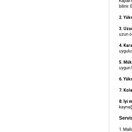
Kapalı 
bilinir
2. Yük
3. Uzu
uzun ö
4. Kar
uyguluy
5. Mük
uygun h
6. Yük
7. Kol
8. İyi
kaynağ
Servi
1. Mal