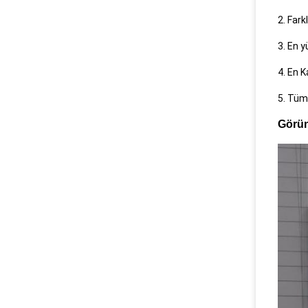
2. Fark
3. En y
4. En K
5. Tüm 
Görün