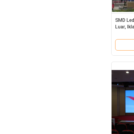
SMD Led
Luar, Ik
P8 P10 