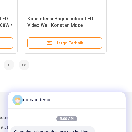
 LED
Konsistensi Bagus Indoor LED
200W /
Video Wall Konstan Mode
Mengemudi IC Saat Ini
Harga Terbaik
>
>>
domaindemo
Kirimkan Kami
edung
5:00 AM
19 Jalan
Good day, what product are you looking 