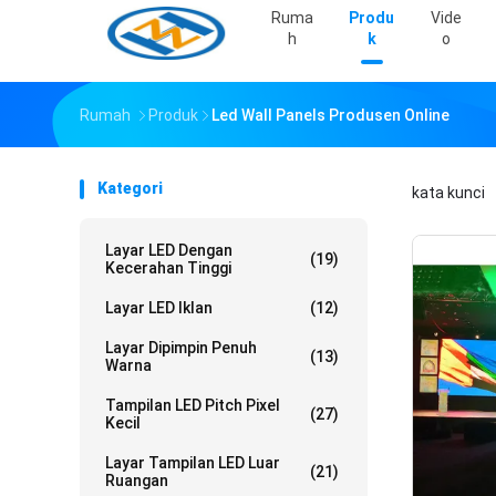
Ruma
Produ
Vide
H
K
O
Rumah
Produk
Led Wall Panels Produsen Online
Kategori
kata kunci
Layar LED Dengan
(19)
Kecerahan Tinggi
Layar LED Iklan
(12)
Layar Dipimpin Penuh
(13)
Warna
Tampilan LED Pitch Pixel
(27)
Kecil
Layar Tampilan LED Luar
(21)
Ruangan