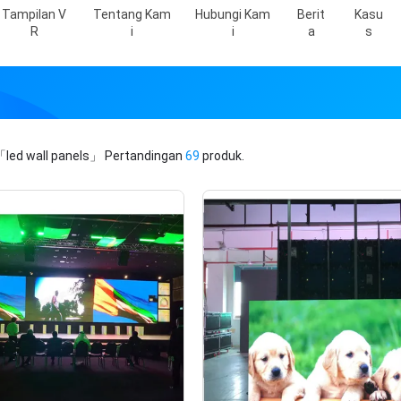
Tampilan V
Tentang Kam
Hubungi Kam
Berit
Kasu
R
I
I
A
S
「led wall panels」
Pertandingan
69
produk.