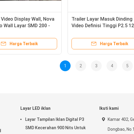
 Video Display Wall, Nova
Trailer Layar Masuk Dinding
o Wall Layar SMD 200 -
Video Definisi Tinggi P2.5 1
nel Power
M² SMD2121
Harga Terbaik
Harga Terbaik
1
2
3
4
5
Layar LED iklan
Ikuti kami
Layar Tampilan Iklan Digital P3
Kamar 402, G
SMD Kecerahan 900 Nits Untuk
Dongbao, No.
d