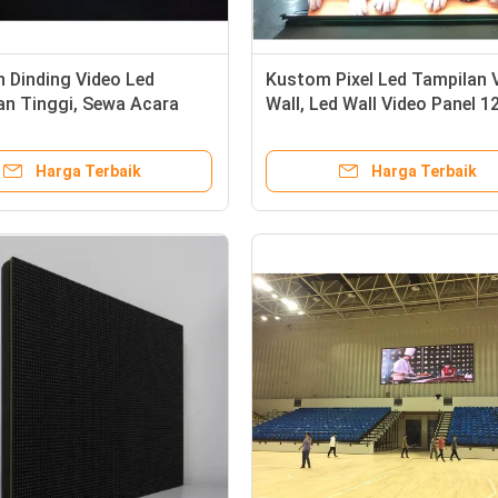
 Dinding Video Led
Kustom Pixel Led Tampilan 
an Tinggi, Sewa Acara
Wall, Led Wall Video Panel 
an Wall Panel
/ sqm Brightness
Harga Terbaik
Harga Terbaik