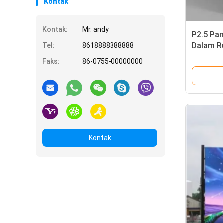
Kontak
Kontak:
Mr. andy
P2.5 Pan
Dalam R
Tel:
8618888888888
Skala Ab
Faks:
86-0755-00000000
Kontak