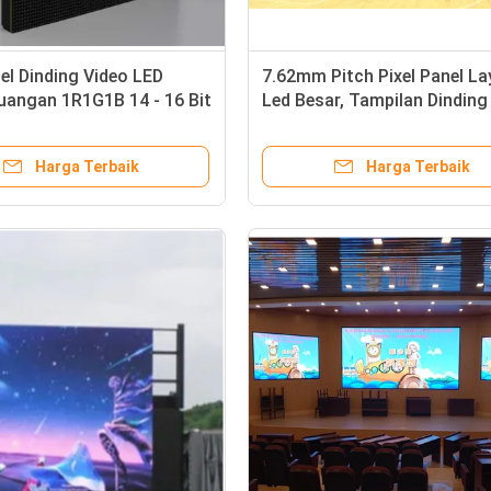
el Dinding Video LED
7.62mm Pitch Pixel Panel La
uangan 1R1G1B 14 - 16 Bit
Led Besar, Tampilan Dinding
u-abu Resolusi 96 * 72
Led Mudah Dipindahkan
Harga Terbaik
Harga Terbaik