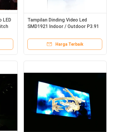
eo LED
Tampilan Dinding Video Led
itch
SMD1921 Indoor / Outdoor P3.91
ang
800 - 3500cd / sqm Brightness
Harga Terbaik