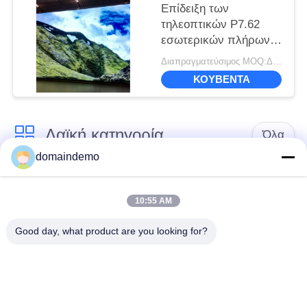
Επίδειξη των
τηλεοπτικών P7.62
εσωτερικών πλήρων
οδηγήσεων χρώματος
Διαπραγματεύσιμος MOQ:Διαπραγμάτευση
μέσων με το μέγεθος
ΚΟΥΒΈΝΤΑ
ενότητας 244*244mm
Λαϊκή κατηγορία
Όλα
domaindemo
Εικονική οθόνη LED
Διαφήμιση LED
υψηλής
10:55 AM
οθόνη
φωτεινότητας
Good day, what product are you looking for?
πλήρης οδηγημένη
Μικρή οθόνη LED
χρώμα επίδειξη
pitch pitchel