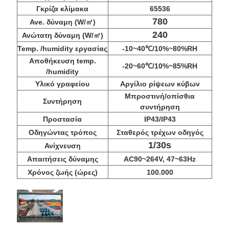
Γκρίζα κλίμακα
65536
780
Ave. δύναμη (W/㎡)
240
Ανώτατη δύναμη (W/㎡)
Temp. /humidity εργασίας
-10~40℃/10%~80%RH
Αποθήκευση temp.
-20~60℃/10%~85%RH
/humidity
Υλικό γραφείου
Αργίλιο ρίψεων κύβων
Μπροστινή/οπίσθια
Συντήρηση
συντήρηση
Προστασία
IP43/IP43
Οδηγώντας τρόπος
Σταθερός τρέχων οδηγός
1/30s
Ανίχνευση
Απαιτήσεις δύναμης
AC90~264V, 47~63Hz
Χρόνος ζωής (ώρες)
100.000