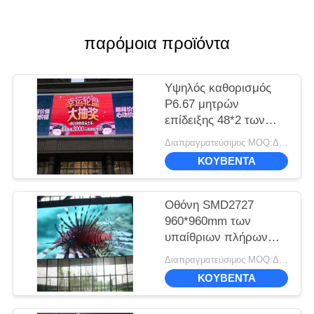
παρόμοια προϊόντα
Υψηλός καθορισμός
P6.67 μητρών
επίδειξης 48*2 των
RGB τηλεοπτικών
Διαπραγματεύσιμος MOQ:Διαπραγμάτευση
πλήρων οδηγήσεων
ΚΟΥΒΈΝΤΑ
χρώματος SMD
Οθόνη SMD2727
960*960mm των
υπαίθριων πλήρων
οδηγήσεων χρώματος
Διαπραγματεύσιμος MOQ:Διαπραγμάτευση
HD P5 τυποποιημένο
ΚΟΥΒΈΝΤΑ
μέγεθος γραφείου