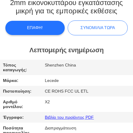
2mm εικονοκυττάρου εγκατάστασης
ΓΎΡΟΣ
μικρή για τις εμπορικές εκθέσεις
ΕΡΓΟΣΤΑΣΊΩΝ
ΕΠΑΦΉ!
ΣΥΝΟΜΙΛΊΑ ΤΏΡΑ
ΠΟΙΟΤΙΚΌΣ
ΈΛΕΓΧΟΣ
Λεπτομερής ενημέρωση
Τόπος
Shenzhen China
ΜΑΣ
καταγωγής:
ΕΛΆΤΕ
Μάρκα:
Lecede
ΣΕ
Πιστοποίηση:
CE ROHS FCC UL ETL
ΕΠΑΦΉ
Αριθμό
X2
ΜΕ
μοντέλου:
Έγγραφο:
Βιβλίο του προϊόντος PDF
ΕΙΔΉΣΕΙΣ
Ποσότητα
Διαπραγμάτευση
παραγγελίας