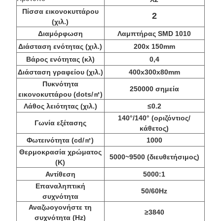
Πίσσα εικονοκυττάρου
2
(χιλ.)
Διαμόρφωση
Λαμπτήρας SMD 1010
Διάσταση ενότητας (χιλ.)
200x 150mm
Βάρος ενότητας (κλ)
0,4
Διάσταση γραφείου (χιλ.)
400x300x80mm
Πυκνότητα
250000 σημεία
εικονοκυττάρου (dots/㎡)
Λάθος λειότητας (χιλ.)
≤0.2
140°/140° (οριζόντιος/
Γωνία εξέτασης
κάθετος)
Φωτεινότητα (cd/㎡)
1000
Θερμοκρασία χρώματος
5000~9500 (διευθετήσιμος)
(Κ)
Αντίθεση
5000:1
Επαναληπτική
50/60Hz
συχνότητα
Αναζωογονήστε τη
≥3840
συχνότητα (Hz)