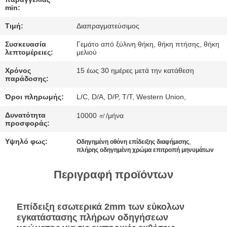
min:
ΠΕΡΙΠΤΏΣΕΙΣ
Τιμή:
Διαπραγματεύσιμος
Συσκευασία
Γεμάτο από ξύλινη θήκη, θήκη πτήσης, θήκη
ΣΥΝΟΜΙΛΊΑ
λεπτομέρειες:
μελιού
ΤΏΡΑ
Χρόνος
15 έως 30 ημέρες μετά την κατάθεση
παράδοσης:
BAIDU
Όροι πληρωμής:
L/C, D/A, D/P, T/T, Western Union,
Δυνατότητα
10000 ㎡/μήνα
προσφοράς:
SITEMAP
Υψηλό φως:
,
Οδηγημένη οθόνη επίδειξης διαφήμισης
πλήρης οδηγημένη χρώμα επιτροπή μηνυμάτων
ΠΟΛΙΤΙΚΉ
Περιγραφή προϊόντων
ΑΠΟΡΡΉΤΟΥ
Επίδειξη εσωτερικά 2mm των εύκολων
εγκατάστασης πλήρων οδηγήσεων