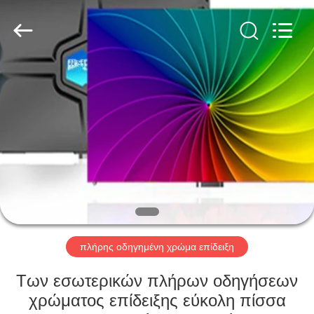
Road
Enterprise
Management
Services
Co.,LTD.
All
Rights
Reserved.
ΣΠΊΤΙ
Developed
by
ECER
ΠΡΟΪΌΝΤΑ
ΒΊΝΤΕΟ
ΕΜΦΆΝΙΣΗ
VR
πλήρης οδηγημένη χρώμα επίδειξη
ΠΕΡΊΠΟΥ
Των εσωτερικών πλήρων οδηγήσεων
ΕΜΕΊΣ
χρώματος επίδειξης εύκολη πίσσα