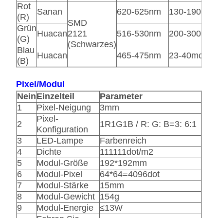
Rot
Sanan
620-625nm
130-190mcd
(R)
SMD
Grün
Huacan
2121
516-530nm
200-300mcd
(G)
(Schwarzes)
Blau
Huacan
465-475nm
23-40mcd
(B)
Pixel/Modul
Nein
Einzelteil
Parameter
1
Pixel-Neigung
3mm
Pixel-
2
1R1G1B /
R: G: B=3: 6:1
Konfiguration
3
LED-Lampe
Farbenreich
4
Dichte
111111dot/m2
5
Modul-Größe
192*192mm
6
Modul-Pixel
64*64=4096dot
7
Modul-Stärke
15mm
8
Modul-Gewicht
154g
9
Modul-Energie
≤13W