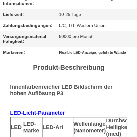
Informationen:
FÄLLE
Lieferzeit:
10-25 Tage
Zahlungsbedingungen:
L/C, T/T, Western Union,
JETZT
Versorgungsmaterial-
50000 pro Monat
CHATTEN
Fähigkeit:
Markieren:
,
Flexible LED-Anzeige
geführte Wände
BAIDU
Produkt-Beschreibung
SITEMAP
Innenfarbenreicher LED Bildschirm der
hohen Auflösung P3
DATENSCHUTZRICHTLINIE
LED-Licht-Parameter
Durchschnit
LED-
Wellenlänge
LED
LED-Art
Helligkeit
Marke
(Nanometer)
(mcd)