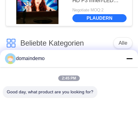
HD P3 Innen-LED
Video3 - 15m
Negotiate MOQ:2
Betrachtungs-Abstand
PLAUDERN
Beliebte Kategorien
Alle
domaindemo
LED-Display mit
Werbe -LED -Anzeige
hoher Helligkeit
2:45 PM
farbenreiche geführte
kleines Pixel -Pitch -
Good day, what product are you looking for?
Anzeige
LED -Display
LED -
LED-Videowand für
Anzeigebildschirm im
den Innenbereich
Freien