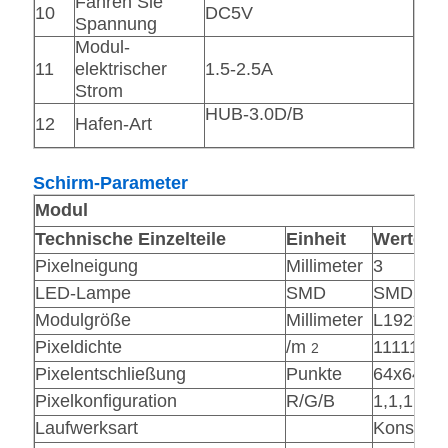
Fahren Sie
10
DC5V
Spannung
Modul-
11
elektrischer
1.5-2.5A
Strom
HUB-3.0D/B
12
Hafen-Art
Schirm-Parameter
Modul
Technische
Einzelteile
Einheit
Werte
Pixelneigung
Millimeter
3
LED-Lampe
SMD
SMD212
Modulgröße
Millimeter
L192*H1
Pixeldichte
/m
111111
2
Pixelentschließung
Punkte
64x64=4
Pixelkonfiguration
R/G/B
1,1,1
Laufwerksart
Konstant