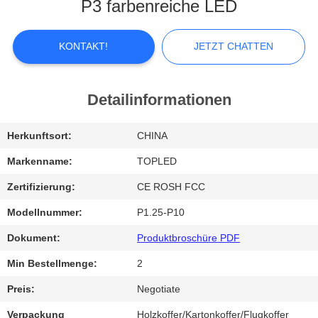
P3 farbenreiche LED
FABRIK-
AUSFLUG
KONTAKT!
JETZT CHATTEN
QUALITÄTSKONTROLLE
Detailinformationen
TRETEN
Herkunftsort:
CHINA
SIE
Markenname:
TOPLED
MIT
Zertifizierung:
CE ROSH FCC
UNS
Modellnummer:
P1.25-P10
IN
Dokument:
Produktbroschüre PDF
VERBINDUNG
Min Bestellmenge:
2
Preis:
Negotiate
NACHRICHTEN
Verpackung
Holzkoffer/Kartonkoffer/Flugkoffer