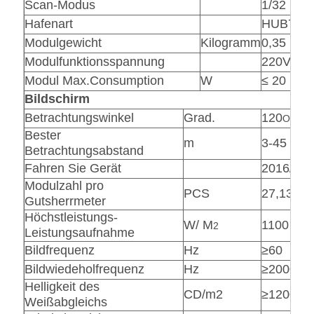
Scan-Modus
1/32 Sca
Hafenart
HUB75
Modulgewicht
Kilogramm
0,35
Modulfunktionsspannung
220VAC
Modul Max.Consumption
W
≤ 20
Bildschirm
Betrachtungswinkel
Grad.
120
O
Bester
m
3-45
Betrachtungsabstand
Fahren Sie Gerät
2016/502
Modulzahl pro
PCS
27,13
Gutsherrmeter
Höchstleistungs-
W/
M
1100
2
Leistungsaufnahme
Bildfrequenz
Hz
≥60
Bildwiedeholfrequenz
Hz
≥2000
Helligkeit des
CD/m2
≥1200
Weißabgleichs