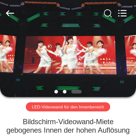
Road
Enterprise
Management
Services
Co.,LTD.
All
Rights
Reserved.
HAUS
Developed
by
ECER
PRODUKTE
VIDEOS
VR
SHOW
LED-Videowand für den Innenbereich
ÜBER
Bildschirm-Videowand-Miete
UNS
gebogenes Innen der hohen Auflösung