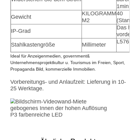
1min
KILOGRAMM
40
Gewicht
M2
(Standar
Das hinte
IP-Grad
vordere 
L576 x W
Stahlkastengröße
Millimeter
Ideal für Anzeigenmedien, government&
Unternehmensprojektkultur u. Tourismus im Freien, Sport,
Propaganda Bild, kommerzielle Immobilien.
Vorbereitungs- und Anlaufzeit: Lieferung in 10-
25 Werktage.