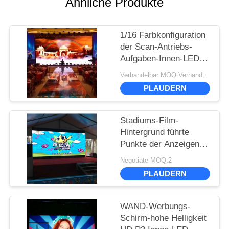
Ähnliche Produkte
1/16 Farbkonfiguration
der Scan-Antriebs-
Aufgaben-Innen-LED
Videoder wand-3.9mm
Verhandelbar MOQ:Verhandlung
der Neigungs-1R1G1B
PLAUDERN
Stadiums-Film-
Hintergrund führte
Punkte der Anzeigen-
Videowand-P3
Negotiate MOQ:2
111111/Sqm-Pixel-
PLAUDERN
Dichte
WAND-Werbungs-
Schirm-hohe Helligkeit