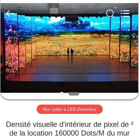
Silk
Road
Enterprise
Management
Services
Co.,LTD.
All
Rights
MAISON
Reserved.
Developed
by
ECER
PRODUITS
VIDÉOS
VR
SHOW
Mur vidéo à LED d'intérieur
AU
Densité visuelle d'intérieur de pixel de ²
SUJET
de la location 160000 Dots/M du mur