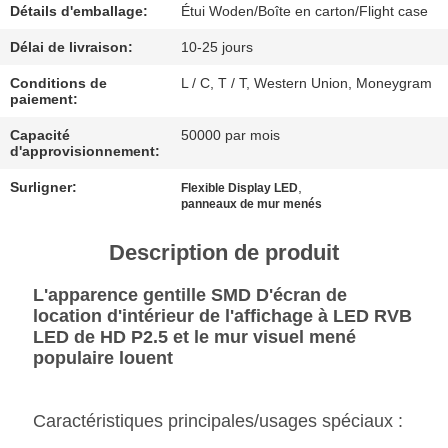
Détails d'emballage:
Étui Woden/Boîte en carton/Flight case
CAS
Délai de livraison:
10-25 jours
Conditions de
L / C, T / T, Western Union, Moneygram
DISCUTER
paiement:
MAINTENANT
Capacité
50000 par mois
d'approvisionnement:
Surligner:
,
Flexible Display LED
BAIDU
panneaux de mur menés
Description de produit
PLAN
DU
L'apparence gentille SMD D'écran de
location d'intérieur de l'affichage à LED RVB
SITE
LED de HD P2.5 et le mur visuel mené
populaire louent
POLITIQUE
DE
Caractéristiques principales/usages spéciaux :