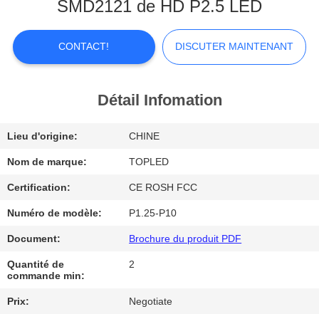
DE
SMD2121 de HD P2.5 LED
NOUS
CONTACT!
DISCUTER MAINTENANT
VISITE
D'USINE
Détail Infomation
Lieu d'origine:
CHINE
CONTRÔLE
DE
Nom de marque:
TOPLED
QUALITÉ
Certification:
CE ROSH FCC
Numéro de modèle:
P1.25-P10
CONTACTEZ-
Document:
Brochure du produit PDF
NOUS
Quantité de
2
commande min:
NOUVELLES
Prix:
Negotiate