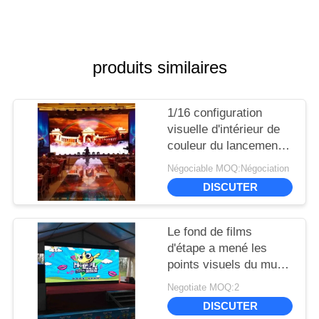
produits similaires
1/16 configuration
visuelle d'intérieur de
couleur du lancement
1R1G1B du mur 3.9mm
Négociable MOQ:Négociation
du devoir LED
DISCUTER
d'entraînement de
balayage
Le fond de films
d'étape a mené les
points visuels du mur
P3 111111
Negotiate MOQ:2
d'affichage/la densité
DISCUTER
pixel de Sqm