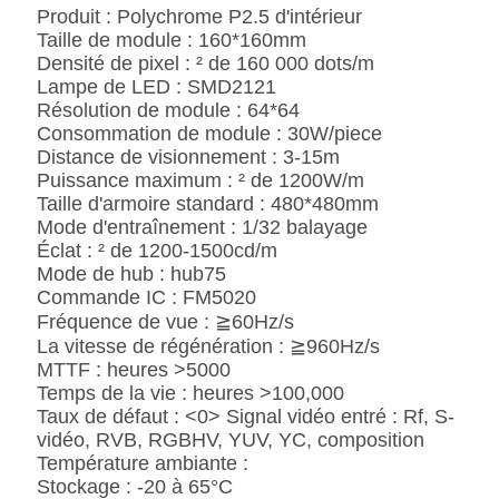
CONFIDENTIALITÉ
Produit : Polychrome P2.5 d'intérieur
Taille de module : 160*160mm
Densité de pixel : ² de 160 000 dots/m
Lampe de LED : SMD2121
Résolution de module : 64*64
Consommation de module : 30W/piece
Distance de visionnement : 3-15m
Puissance maximum : ² de 1200W/m
Taille d'armoire standard : 480*480mm
Mode d'entraînement : 1/32 balayage
Éclat : ² de 1200-1500cd/m
Mode de hub : hub75
Commande IC : FM5020
Fréquence de vue : ≧60Hz/s
La vitesse de régénération : ≧960Hz/s
MTTF : heures >5000
Temps de la vie : heures >100,000
Taux de défaut : <0> Signal vidéo entré : Rf, S-
vidéo, RVB, RGBHV, YUV, YC, composition
Température ambiante :
Stockage : -20 à 65°C