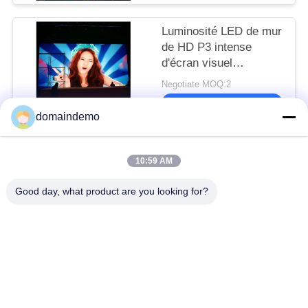
Luminosité LED de mur
de HD P3 intense
d'écran visuel
d'intérieur de la
Negotiate MOQ:2
publicité distance de
DISCUTER
visionnement de 3 - de
domaindemo
15m
Catégories populaires
Tous
10:59 AM
Good day, what product are you looking for?
Affichage LED à
Affichage LED
haute luminosité
publicitaire
affichage mené
Affichage LED de
polychrome
pitch à petit pixel