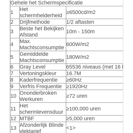
Gehele het Schermspecificatie
Het
1
≥6500cd/m2
schermhelderheid
2
Drijfmethode
1/2 aftasten
Beste het Bekijken
3
10m - 150m
Afstand
Max.
4
600W/m2
Machtsconsumptie
Gemiddelde
5
180W/m2
Machtsconsumptie
6
Gray Level
65536 niveaus (met 16 bits)
7
Vertoningskleur
16.7M
8
Kaderfrequentie
≥60Hz
9
Verfris Frequentie
≥1920Hz
Ononderbroken
10
≥72 uren
Werkuren
Het
11
≥100,000 uren
schermlevensduur
12
MTBF
≥5,000 uren
Afzonderlijk Blinde
13
<1>
vlektarief