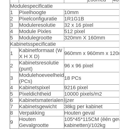
Modulespecificatie
1
Pixelhoogte
10mm
2
Pixelconfiguratie
1R1G1B
3
Moduleresolutie
32 x 16 pixel
4
Module Pixles
512 pixel
5
Modulegrootte
320mm X 160mm
Kabinetsspecificatie
Kabinetformaat (W
1
960mm x 960mm x 120mm
X H X D)
Kabinetsresolutie
2
96 x 96 pixel
(punt)
Modulehoeveelheid
3
18 PCs
(PCs)
4
Kabinetspixel
9216 pixel
5
Pixeldichtheid
10000 pixels/m2
6
Kabinetsmaterialen
Ijzer
7
Kabinetsgewicht
38kg per kabinet
8
Verpakking
Houten geval
Houten
105*45*115CM (één geval v
9
Gevalgrootte
kabinetten)/102kg