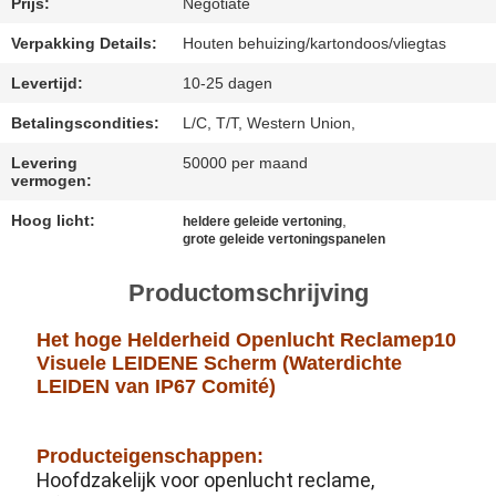
Prijs:
Negotiate
BAIDU
Verpakking Details:
Houten behuizing/kartondoos/vliegtas
Levertijd:
10-25 dagen
SITEMAP
Betalingscondities:
L/C, T/T, Western Union,
Levering
50000 per maand
PRIVACYBELEID
vermogen:
Hoog licht:
,
heldere geleide vertoning
grote geleide vertoningspanelen
Productomschrijving
Het hoge Helderheid Openlucht Reclamep10
Visuele LEIDENE Scherm (Waterdichte
LEIDEN van IP67 Comité)
Producteigenschappen:
Hoofdzakelijk voor openlucht reclame,