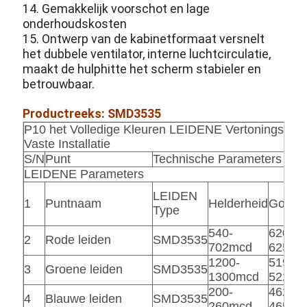
14. Gemakkelijk voorschot en lage
onderhoudskosten
15. Ontwerp van de kabinetformaat versnelt
het dubbele ventilator, interne luchtcirculatie,
maakt de hulphitte het scherm stabieler en
betrouwbaar.
Productreeks: SMD3535
P10 het Volledige Kleuren LEIDENE Vertoningssch
Vaste Installatie
S/N
Punt
Technische Parameters
LEIDENE Parameters
LEIDEN
1
Puntnaam
Helderheid
Golfle
Type
540-
620-
2
Rode leiden
SMD3535
702mcd
625nm
1200-
519-
3
Groene leiden
SMD3535
1300mcd
522nm
200-
462-
4
Blauwe leiden
SMD3535
260mcd
465nm