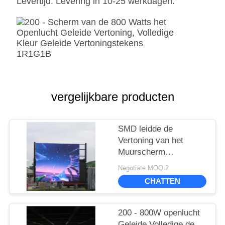
Levertijd: Levering in 10-25 werkdagen.
vergelijkbare producten
SMD leidde de
Vertoning van het
Muurscherm
Openlucht, reclame
Negotiate MOQ:2
Geleide Videovertoning
CHATTEN
P6 P8 P10 1R1G1B
200 - 800W openlucht
Geleide Volledige de