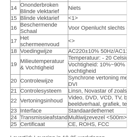
Ononderbroken
14
Niets
Blinde vlektarief
15
Blinde vlektarief
<1>
Beschermende
16
Voor Openlucht slechts gebr
Schaal
Het
17
<>
schermeenvoud
18
Voedingwijze
AC220±10% 50Hz/AC110±
Temperatuur: - 20 Celsius~
Milieutemperatuur
19
Vochtigheid: 10%~90% relat
& Vochtigheid
vochtigheid
Synchrone vertoning met co
20
Controlewijze
DVI
21
Controlesysteem
Linsn, Novastar of zoals u v
Video, DVD, VCD, TV, beeld
22
Vertoningsinhoud
beeldverhaal, grafiek, texts.
23
Interface
Standaardethernet
24
Transmissieafstand
Multiwijzevezel <500m>
25
Certificaat
CE, ROHS, FCC