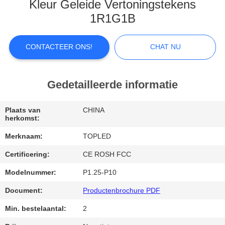
Kleur Geleide Vertoningstekens
FABRIEKSREIS
1R1G1B
KWALITEITSCONTROLE
CONTACTEER ONS!
CHAT NU
CONTACTEER
Gedetailleerde informatie
ONS
Plaats van
CHINA
herkomst:
NIEUWS
Merknaam:
TOPLED
Certificering:
CE ROSH FCC
GEVALLEN
Modelnummer:
P1.25-P10
CHAT
Document:
Productenbrochure PDF
NU
Min. bestelaantal:
2