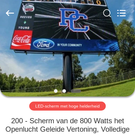
Road
Enterprise
Management
Services
Co.,LTD.
All
Rights
Reserved.
HUIS
Developed
by
ECER
PRODUCTEN
VIDEOS
VR-
SHOW
LED-scherm met hoge helderheid
ONGEVEER
200 - Scherm van de 800 Watts het
ONS
Openlucht Geleide Vertoning, Volledige