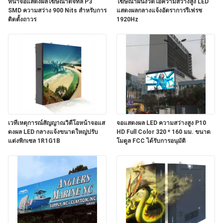
เรา
หน้าจอแสดงผลโฆษณาดิจิทัล P3
โฆษณาผนังวิดีโอความสว่างสูง LED
SMD ความสว่าง 900 Nits สำหรับการ
แสดงผลกลางแจ้งอัตราการรีเฟรช
ติดตั้งถาวร
1920Hz
ข่าว
กรณี
คุย
เวทีเหตุการณ์สัญญาณวิดีโอหน้าจอแส
จอแสดงผล LED ความสว่างสูง P10
ดงผล LED กลางแจ้งขนาดใหญ่ปรับ
HD Full Color 320 * 160 มม. ขนาด
ตอน
แต่งพิกเซล 1R1G1B
โมดูล FCC ได้รับการอนุมัติ
นี้
BAIDU