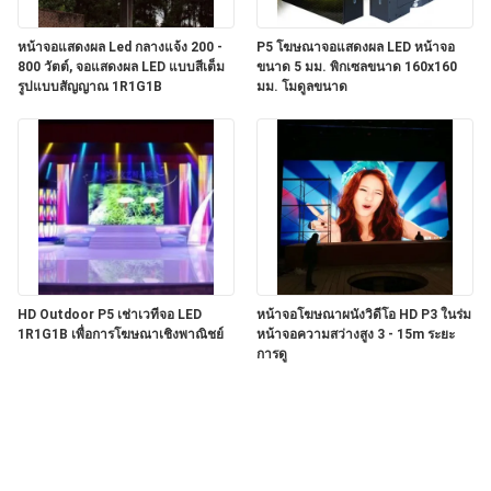
แผนผัง
หน้าจอแสดงผล Led กลางแจ้ง 200 -
P5 โฆษณาจอแสดงผล LED หน้าจอ
เว็บไซต์
800 วัตต์, จอแสดงผล LED แบบสีเต็ม
ขนาด 5 มม. พิกเซลขนาด 160x160
รูปแบบสัญญาณ 1R1G1B
มม. โมดูลขนาด
นโยบาย
ความ
เป็น
ส่วน
HD Outdoor P5 เช่าเวทีจอ LED
หน้าจอโฆษณาผนังวิดีโอ HD P3 ในร่ม
1R1G1B เพื่อการโฆษณาเชิงพาณิชย์
หน้าจอความสว่างสูง 3 - 15m ระยะ
ตัว
การดู