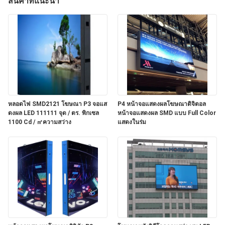
เกี่ยว
สินค้าที่แนะนํา
กับ
เรา
ทัวร์
โรงงาน
หลอดไฟ SMD2121 โฆษณา P3 จอแส
P4 หน้าจอแสดงผลโฆษณาดิจิตอล
ดงผล LED 111111 จุด / ตร. พิกเซล
หน้าจอแสดงผล SMD แบบ Full Color
1100 Cd / ㎡ความสว่าง
แสดงในร่ม
ควบคุม
คุณภาพ
ติดต่อ