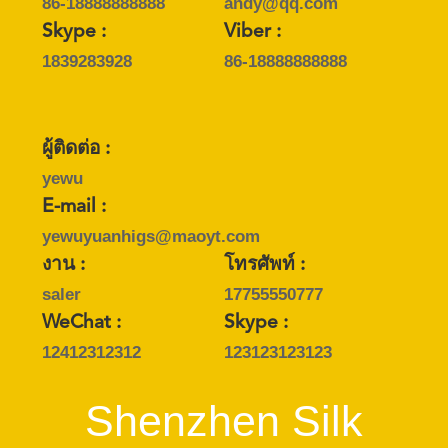
86-18888888888
andy@qq.com
แผนผัง
Skype :
Viber :
เว็บไซต์
1839283928
86-18888888888
นโยบาย
ผู้ติดต่อ :
yewu
ความ
E-mail :
เป็น
yewuyuanhigs@maoyt.com
งาน :
โทรศัพท์ :
ส่วน
saler
17755550777
ตัว
WeChat :
Skype :
12412312312
123123123123
Shenzhen Silk