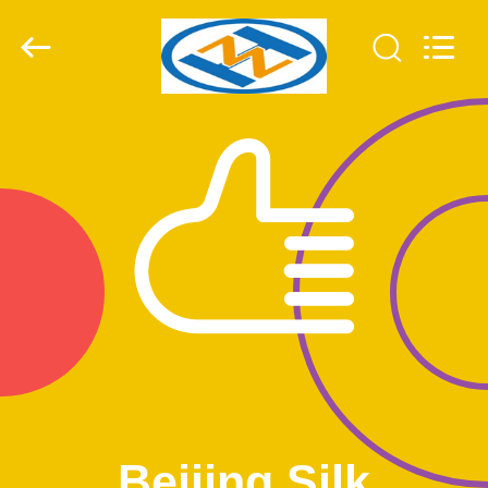
Beijing
Silk
Road
Enterprise
Management
Services
Co.,LTD.
All
บ้าน
Rights
Reserved.
Developed
by
ECER
ผลิตภัณฑ์
วิดีโอ
แสดง
VR
Beijing Silk